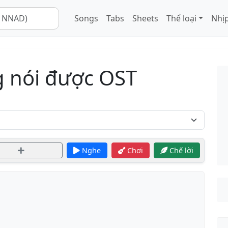
Songs
Tabs
Sheets
Thể loại
Nhịp
g nói được OST
Nghe
Chơi
Chế lời