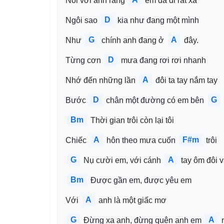
Nói với anh rằng 
 em đã đi rất xa
D
Ngôi sao 
 kia như đang một mình
G
A
Như 
 chính anh đang ở 
 đây.
D
Từng cơn 
 mưa đang rơi rơi nhanh
A
Nhớ đến những lần 
 đôi ta tay nắm tay
D
G
Bước 
 chân một đường có em bên 
Bm
 Thời gian trôi còn lại tôi
A
F#m
Chiếc 
 hôn theo mưa cuốn 
 trôi
G
A
 Nụ cười em, với cánh 
 tay ôm đôi 
Bm
 Được gần em, được yêu em
A
Với 
 anh là một giấc mơ
G
A
 Đừng xa anh, đừng quên anh em 
 