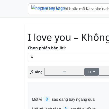
I love you – Khôn
Chọn phiên bản lời:
Tông
D
D
Một vì 
 sao đang bay ngang qua
A