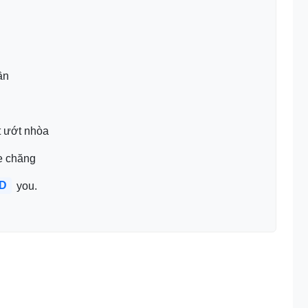
ần
t ướt nhòa
e chăng
D
 you.