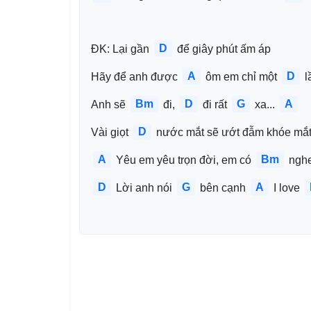
D
ĐK: Lại gần 
 để giây phút ấm áp
A
D
Hãy để anh được 
 ôm em chỉ một 
 l
Bm
D
G
A
Anh sẽ 
 đi, 
 đi rất 
 xa... 
D
Vài giọt 
 nước mắt sẽ ướt đẫm khóe mắ
A
Bm
 Yêu em yêu trọn đời, em có 
 ngh
D
G
A
 Lời anh nói 
 bên cạnh 
 I love 