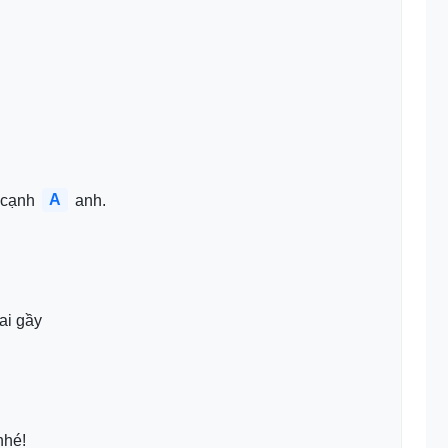
A
 cạnh 
 anh.
vai gầy
nhé!