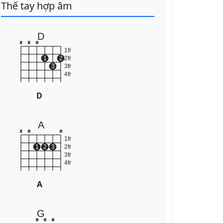
Thế tay hợp âm
D
x
x
o
1fr
1
2
2fr
3
3fr
4fr
D
A
x
o
o
1fr
1
2
3
2fr
3fr
4fr
A
G
o
o
o