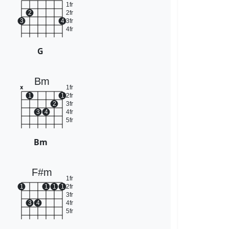
1fr
2
2fr
3
4
3fr
4fr
G
Bm
1fr
x
1
1
2fr
2
3fr
3
4
4fr
5fr
Bm
F#m
1fr
1
1
1
1
2fr
3fr
3
4
4fr
5fr