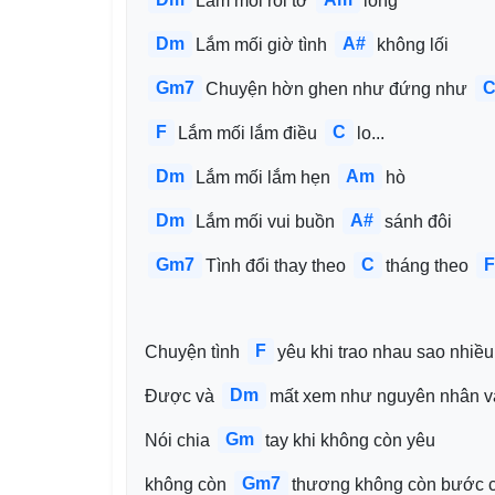
Lắm mối rối tơ 
lòng 
Dm
A#
Lắm mối giờ tình 
không lối
Gm7
Chuyện hờn ghen như đứng như 
F
C
Lắm mối lắm điều 
lo...
Dm
Am
Lắm mối lắm hẹn 
hò 
Dm
A#
Lắm mối vui buồn 
sánh đôi
Gm7
C
F
Tình đổi thay theo 
tháng theo 
F
Chuyện tình 
yêu khi trao nhau sao nhiều
Dm
Được và 
mất xem như nguyên nhân v
Gm
Nói chia 
tay khi không còn yêu 
Gm7
không còn 
thương không còn bước 