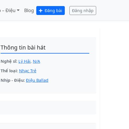
 – Điệu
Blog
Đăng bài
Đăng nhập
Thông tin bài hát
Nghệ sĩ:
Lý Hải
,
N/A
Thể loại:
Nhạc Trẻ
Nhịp - Điệu:
Điệu Ballad