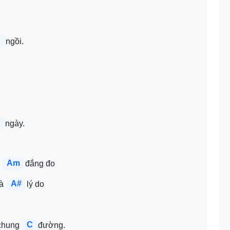
C
ngồi.
ngày. 
Am
 
đắng đo 
A#
à 
lý do 
C
chung 
đường.