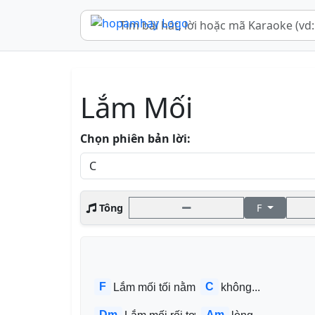
Lắm Mối
Chọn phiên bản lời:
Tông
F
F
C
Lắm mối tối nằm 
không...
Dm
Am