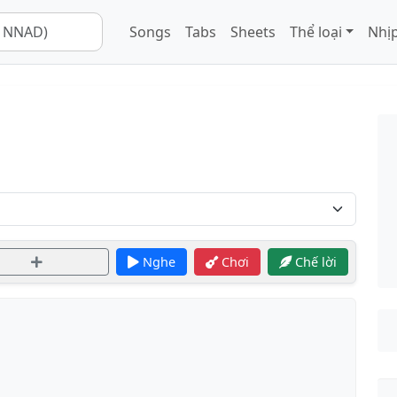
Songs
Tabs
Sheets
Thể loại
Nhịp
Nghe
Chơi
Chế lời