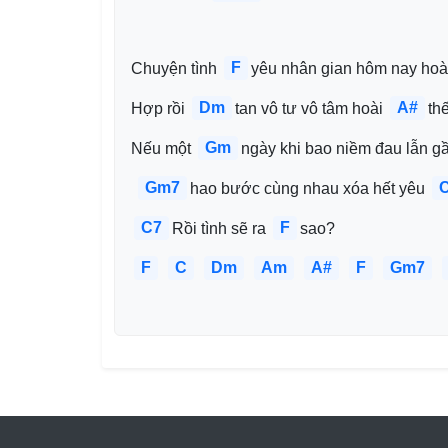
F
Chuyện tình 
yêu nhân gian hôm nay hoà
Dm
A#
Hợp rồi 
tan vô tư vô tâm hoài 
th
Gm
Nếu một 
ngày khi bao niềm đau lẫn g
Gm7
hao bước cùng nhau xóa hết yêu 
C7
F
Rồi tình sẽ ra 
sao?﻿
F
C
Dm
Am
A#
F
Gm7