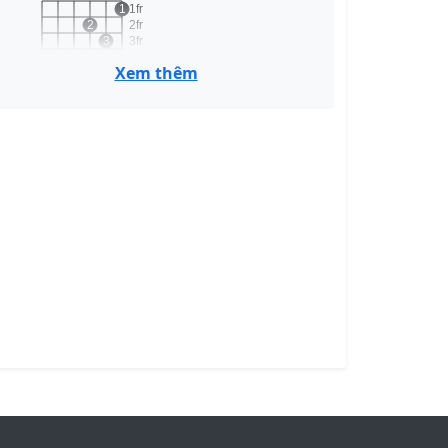
1
1fr
2
2fr
3
3fr
4fr
Xem thêm
Dm
Am
x
o
o
1
1fr
2
3
2fr
3fr
4fr
Am
A#
x
1
1
1fr
2fr
2
3
4
3fr
4fr