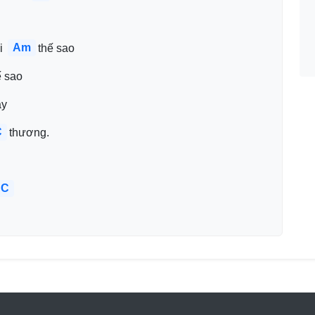
Am
i 
thế sao 
ế sao
ầy
C
thương.
C