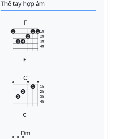
Thế tay hợp âm
F
1
1
1
1fr
2
2fr
3
4
3fr
4fr
F
C
x
o
o
1
1fr
2
2fr
3
3fr
4fr
C
Dm
x
x
o