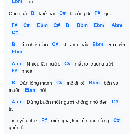
Ebm
 tha
B
C#
F#
Cho quá 
 khứ hai 
 ta cùng đi 
 qua
F#
C#
Ebm
C#
B
Bbm
Ebm
Abm
-
-
-
C#
B
C#
Bbm
 Rồi nhiều lần 
 khi anh thấy 
 em cười 
Ebm
Abm
C#
 Nhiều lần nước 
 mắt rơi xuống ướt 
F#
 nhoà
B
C#
Bbm
 Dặn lòng mạnh 
 mẽ đi kế 
 bên và 
Ebm
muốn 
 nói
Abm
C#
 Đừng buồn một người không nhớ đến 
ta.
F#
C#
Tình yêu như 
 món quà, khi có nhau đừng 
quên là