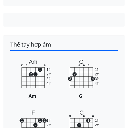
Thế tay hợp âm
Am
G
x
o
o
o
o
o
1
1fr
1fr
2
3
2fr
2
2fr
3fr
3
4
3fr
4fr
4fr
Am
G
F
C
x
o
o
1
1
1
1fr
1
1fr
2
2fr
2
2fr