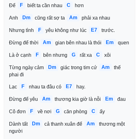
F
C
Để 
 biết ta cần nhau 
 hơn 
Dm
Am
Anh 
 cũng rất sợ ta 
 phải xa nhau 
F
E7
Nhưng tình 
 yêu không như lúc 
 trước.
Am
Em
Đừng để thời 
 gian bên nhau là thói 
 quen 
F
G
C
Là ở cạnh 
 bên nhưng 
 rất xa 
 xôi 
Dm
Am
Từng ngày cảm 
 giác trong tim cứ 
 thế 
phai đi 
F
E7
Lạc 
 nhau ta đâu có 
 hay.
Am
Em
Đừng để yêu 
 thương kia giờ là nỗi 
 đau 
F
G
C
Cô đơn 
 về nơi 
 căn phòng 
 ấy 
Dm
Am
Dành tất 
 cả thanh xuân để 
 thương một 
người 