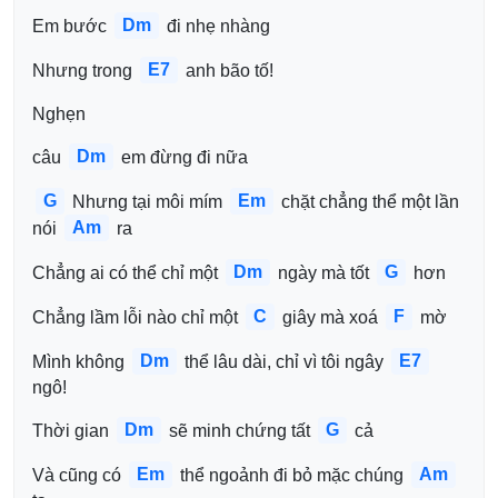
Dm
Em bước 
 đi nhẹ nhàng 
E7
Nhưng trong 
 anh bão tố! 
Nghẹn 
Dm
câu 
 em đừng đi nữa
G
Em
 Nhưng tại môi mím 
 chặt chẳng thể một lần 
Am
nói 
 ra
Dm
G
Chẳng ai có thể chỉ một 
 ngày mà tốt 
 hơn 
C
F
Chẳng lầm lỗi nào chỉ một 
 giây mà xoá 
 mờ 
Dm
E7
Mình không 
 thể lâu dài, chỉ vì tôi ngây 
ngô! 
Dm
G
Thời gian 
 sẽ minh chứng tất 
 cả 
Em
Am
Và cũng có 
 thể ngoảnh đi bỏ mặc chúng 