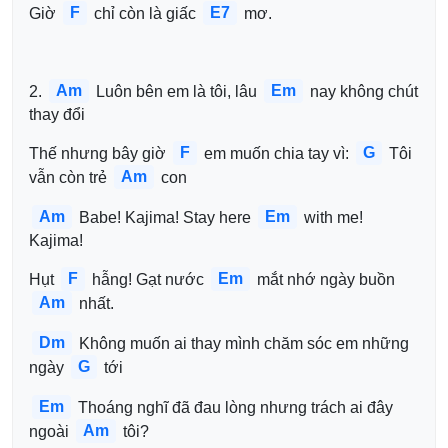
F
E7
Giờ 
 chỉ còn là giấc 
 mơ.
Am
Em
2. 
 Luôn bên em là tôi, lâu 
 nay không chút 
thay đổi
F
G
Thế nhưng bây giờ 
 em muốn chia tay vì: 
 Tôi 
Am
vẫn còn trẻ 
 con 
Am
Em
 Babe! Kajima! Stay here 
 with me! 
Kajima! 
F
Em
Hụt 
 hẫng! Gạt nước 
 mắt nhớ ngày buồn 
Am
 nhất.
Dm
 Không muốn ai thay mình chăm sóc em những 
G
ngày 
 tới
Em
 Thoáng nghĩ đã đau lòng nhưng trách ai đây 
Am
ngoài 
 tôi? 