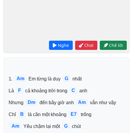
Nghe
Chơi
Chế lời
Am
G
1. 
 Em từng là duy 
 nhất 
F
C
Là 
 cả khoảng trời trong 
 anh 
Dm
Am
Nhưng 
 đến bây giờ anh 
 vẫn như vậy 
B
E7
Chỉ 
 là cần một khoảng 
 trống 
Am
G
 Yêu chậm lại một 
 chút 