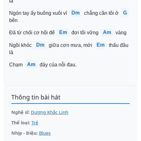
ta
Dm
G
Ngón tay ấy buông xuôi vì 
 chẳng cần tôi ở 
bên 
Em
Am
Đã từ chối cơ hội để 
 đợi tôi vững 
 vàng 
Dm
Em
Ngồi khóc 
 giữa cơn mưa, mới 
 thấu đâu 
là 
Am
Chạm 
 đáy của nỗi đau.
Thông tin bài hát
Nghệ sĩ:
Dương Khắc Linh
Thể loại:
Trẻ
Nhịp - Điệu:
Blues