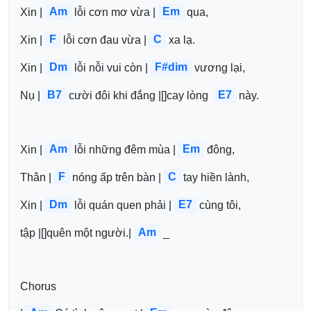
Am
Em
Xin |
lỗi cơn mơ vừa |
qua,
F
C
Xin |
lỗi cơn đau vừa |
xa lạ.
Dm
F#dim
Xin |
lỗi nỗi vui còn |
vương lại,
B7
E7
Nụ |
cười đôi khi đắng |[]cay lòng 
này.
Am
Em
Xin |
lỗi những đêm mùa |
đông,
F
C
Thân |
nóng ấp trên bàn |
tay hiền lành,
Dm
E7
Xin |
lỗi quán quen phải |
cùng tôi, 
Am
tập |[]quên một người.|
_
Chorus