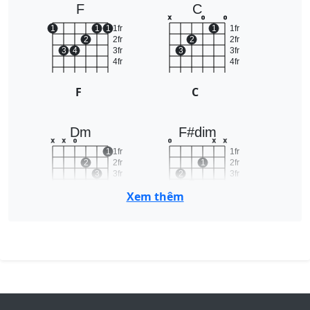
F
C
x
o
o
1
1
1
1fr
1
1fr
2
2fr
2
2fr
3
4
3fr
3
3fr
4fr
4fr
F
C
Dm
F#dim
x
x
o
o
x
x
1
1fr
1fr
2
2fr
1
2fr
3
3fr
2
3fr
4fr
3
4fr
Xem thêm
Dm
F#dim
B7
E7
x
o
o
o
o
o
1fr
1
1fr
2fr
2
2fr
1
3fr
3fr
2
3
4
4fr
4fr