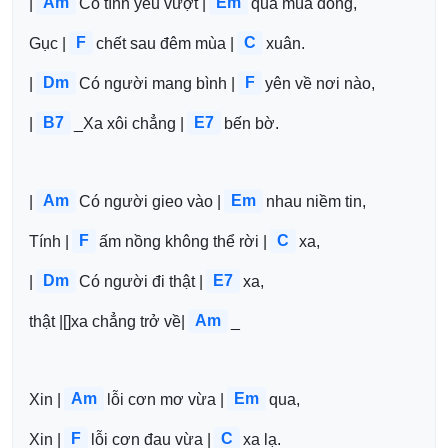
Am
Em
|
Có tình yêu vượt |
qua mùa đông,
F
C
Gục |
chết sau đêm mùa |
xuân.
Dm
F
|
Có người mang bình |
yên về nơi nào,
B7
E7
|
_Xa xôi chẳng |
bến bờ.
Am
Em
|
Có người gieo vào |
nhau niềm tin,
F
C
Tính |
ấm nồng không thể rời |
xa,
Dm
E7
|
Có người đi thật |
xa, 
Am
thật |[]xa chẳng trở về|
_
Am
Em
Xin |
lỗi cơn mơ vừa |
qua,
F
C
Xin |
lỗi cơn đau vừa |
xa lạ.