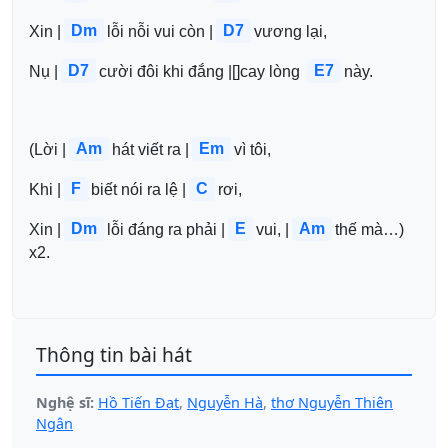
Dm
D7
Xin |
lỗi nỗi vui còn |
vương lại,
D7
E7
Nụ |
cười đôi khi đắng |[]cay lòng 
này.
Am
Em
(Lời |
hát viết ra |
vì tôi,
F
C
Khi |
biết nói ra lệ |
rơi,
Dm
E
Am
Xin |
lỗi đáng ra phải |
vui, |
thế mà…﻿) 
x2.
Thông tin bài hát
Nghệ sĩ:
Hồ Tiến Đạt
,
Nguyễn Hà
,
thơ Nguyễn Thiên
Ngân