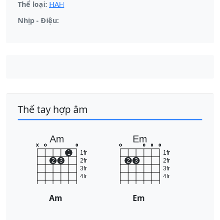
Thể loại:
HAH
Nhịp - Điệu:
Thế tay hợp âm
Am
Em
x
o
o
o
o
o
o
1
1fr
1fr
2
3
2fr
2
3
2fr
3fr
3fr
4fr
4fr
Am
Em