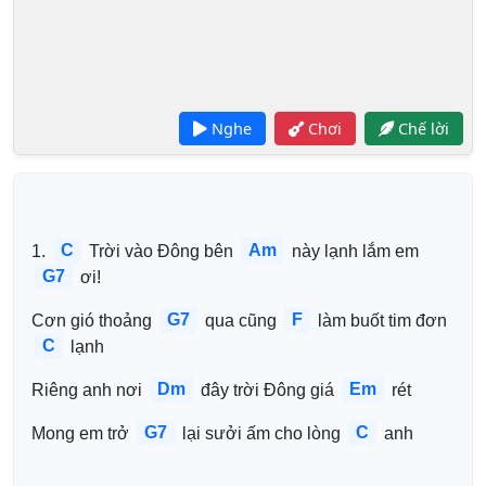
Nghe
Chơi
Chế lời
C
Am
1. 
 Trời vào Đông bên 
 này lạnh lắm em 
G7
 ơi!
G7
F
Cơn gió thoảng 
 qua cũng 
 làm buốt tim đơn 
C
 lạnh
Dm
Em
Riêng anh nơi 
 đây trời Đông giá 
 rét
G7
C
Mong em trở 
 lại sưởi ấm cho lòng 
 anh