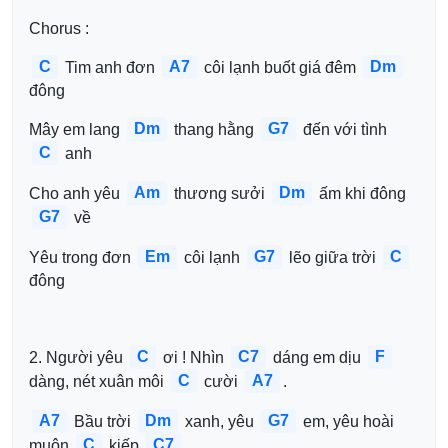
Chorus :
C
A7
Dm
 Tim anh đơn 
 côi lạnh buốt giá đêm 
đông
Dm
G7
Mây em lang 
 thang hằng 
 đến với tình 
C
 anh
Am
Dm
Cho anh yêu 
 thương sưởi 
 ấm khi đông 
G7
 về
Em
G7
C
Yêu trong đơn 
 côi lạnh 
 lẽo giữa trời 
đông
C
C7
F
2. Người yêu 
 ơi ! Nhìn 
 dáng em dịu 
C
A7
dàng, nét xuân môi 
 cười 
.
A7
Dm
G7
 Bầu trời 
 xanh, yêu 
 em, yêu hoài 
C
C7
muôn 
 kiếp 