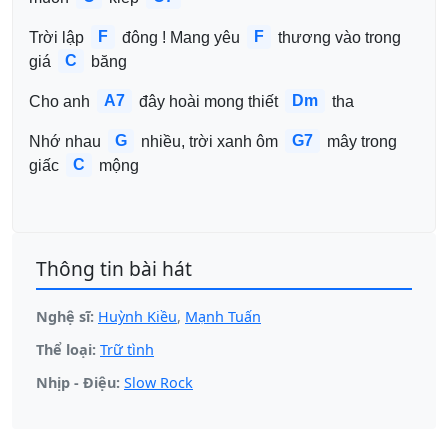
F
F
Trời lập 
 đông ! Mang yêu 
 thương vào trong 
C
giá 
 băng
A7
Dm
Cho anh 
 đây hoài mong thiết 
 tha
G
G7
Nhớ nhau 
 nhiều, trời xanh ôm 
 mây trong 
C
giấc 
 mộng
Thông tin bài hát
Nghệ sĩ:
Huỳnh Kiều
,
Mạnh Tuấn
Thể loại:
Trữ tình
Nhịp - Điệu:
Slow Rock