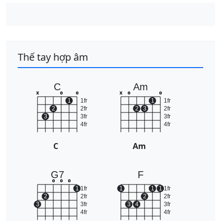
Thế tay hợp âm
C
Am
x
o
o
x
o
o
1
1fr
1
1fr
2
2fr
2
3
2fr
3
3fr
3fr
4fr
4fr
C
Am
G7
F
o
o
o
1
1fr
1
1
1
1fr
2
2fr
2
2fr
3
3fr
3
4
3fr
4fr
4fr