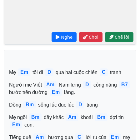
Nghe
Chơi
Chế lời
Em
D
C
Mẹ 
 tôi đi 
 qua hai cuộc chiến 
 tranh 
Am
D
B7
Người mẹ Việt 
 Nam lưng 
 còng nặng 
Em
bước trên đường 
 làng. 
Bm
D
Dòng 
 sông lúc đục lúc 
 trong 
Bm
Am
Bm
Mẹ ngồi 
 đây khắc 
 khoải 
 đợi tin 
Em
 con. 
Am
C
Em
Tiếng quê 
 hương qua 
 lời ru của 
 mẹ