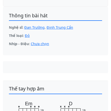
Thông tin bài hát
Nghệ sĩ:
Đan Trường
,
Đinh Trung Cẩn
Thể loại:
Đỏ
Nhịp - Điệu:
Chưa chọn
Thế tay hợp âm
Em
D
o
o
o
o
x
x
o
1fr
1fr