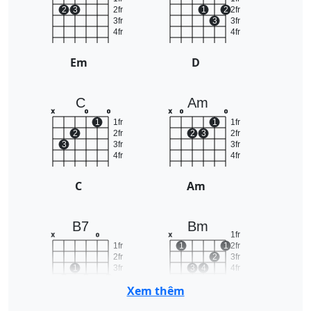
2
3
2fr
1
2
2fr
3fr
3
3fr
4fr
4fr
Em
D
C
Am
x
o
o
x
o
o
1
1fr
1
1fr
2
2fr
2
3
2fr
3
3fr
3fr
4fr
4fr
C
Am
B7
Bm
1fr
x
o
x
1fr
1
1
2fr
2fr
2
3fr
1
3fr
3
4
4fr
2
3
4
4fr
5fr
Xem thêm
B7
Bm