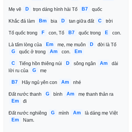
D
B7
Mẹ vẽ 
 trọn dáng hình hài Tổ 
 quốc 
Bm
D
C
Khắc đá làm 
 bia 
 tan giữa đất 
 trời 
F
B7
E
Tổ quốc trong 
 con, Tổ 
 quốc trong 
 con. 
Em
D
Là tấm lòng của 
 mẹ, mẹ muôn 
 đời là Tổ 
G
Am
Em
 quốc ở trong 
 con. 
C
D
Am
 Tiếng hồn thiêng núi 
 sông ngân 
 dài 
G
lời ru của 
 mẹ 
B7
Am
 Hãy ngủ yên con 
 nhé 
G
Am
Đất nước thanh 
 bình 
 mẹ thanh thản ra 
Em
 đi 
G
Am
Đất nước nghiêng 
 mình 
 là dáng mẹ Việt 
Em
 Nam.