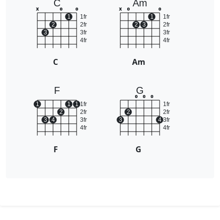
C
Am
x
o
o
x
o
o
1
1fr
1
1fr
2
2fr
2
3
2fr
3
3fr
3fr
4fr
4fr
C
Am
F
G
o
o
o
1
1
1
1fr
1fr
2
2fr
2
2fr
3
4
3fr
3
4
3fr
4fr
4fr
F
G