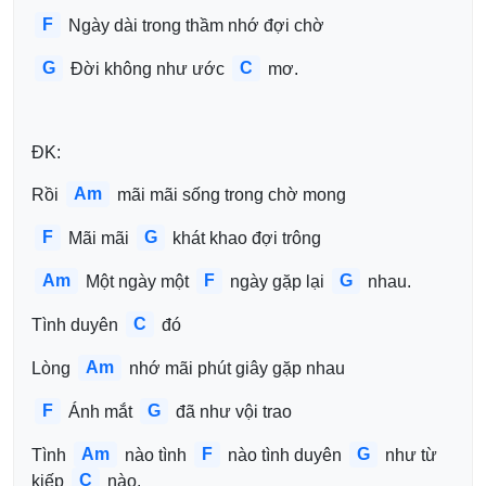
F
 Ngày dài trong thầm nhớ đợi chờ
G
C
 Đời không như ước 
 mơ.
ĐK:
Am
Rồi 
 mãi mãi sống trong chờ mong
F
G
 Mãi mãi 
 khát khao đợi trông
Am
F
G
 Một ngày một 
 ngày gặp lại 
 nhau.
C
Tình duyên 
 đó
Am
Lòng 
 nhớ mãi phút giây gặp nhau
F
G
 Ánh mắt 
 đã như vội trao
Am
F
G
Tình 
 nào tình 
 nào tình duyên 
 như từ 
C
kiếp 
 nào.