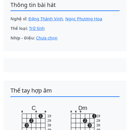
Thông tin bài hát
Nghệ sĩ:
Đặng Thành Vinh
,
Ngọc Phương Hoa
Thể loại:
Trữ tình
Nhịp - Điệu:
Chưa chọn
Thế tay hợp âm
C
Dm
x
o
o
x
x
o
1
1fr
1
1fr
2
2fr
2
2fr
3
3fr
3
3fr