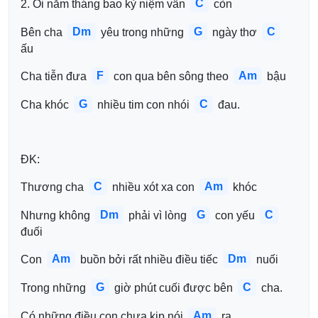
C
2. Ôi năm tháng bao kỷ niệm vẫn 
 còn
Dm
G
C
Bên cha 
 yêu trong những 
 ngày thơ 
ấu
F
Am
Cha tiễn đưa 
 con qua bên sông theo 
 bậu
G
C
Cha khóc 
 nhiều tim con nhói 
 đau.
ĐK:
C
Am
Thương cha 
 nhiều xót xa con 
 khóc
Dm
G
C
Nhưng không 
 phải vì lòng 
 con yếu 
đuối
Am
Dm
Con 
 buồn bởi rất nhiều điều tiếc 
 nuối
G
C
Trong những 
 giờ phút cuối được bên 
 cha.
Am
Có những điều con chưa kịp nói 
 ra