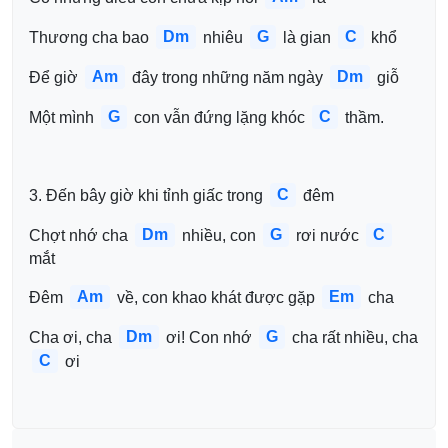
Dm
G
C
Thương cha bao 
 nhiêu 
 là gian 
 khổ
Am
Dm
Để giờ 
 đây trong những năm ngày 
 giỗ
G
C
Một mình 
 con vẫn đứng lặng khóc 
 thầm.
C
3. Đến bây giờ khi tỉnh giấc trong 
 đêm
Dm
G
C
Chợt nhớ cha 
 nhiều, con 
 rơi nước 
mắt
Am
Em
Đêm 
 về, con khao khát được gặp 
 cha
Dm
G
Cha ơi, cha 
 ơi! Con nhớ 
 cha rất nhiều, cha 
C
 ơi