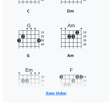
4fr
4fr
C
Dm
G
Am
o
o
o
x
o
o
1fr
1
1fr
2
2fr
2
3
2fr
3
4
3fr
3fr
4fr
4fr
G
Am
Em
F
o
o
o
o
1fr
1
1
1
1fr
2
3
2fr
2
2fr
3fr
3
4
3fr
4fr
4fr
Xem thêm
Em
F