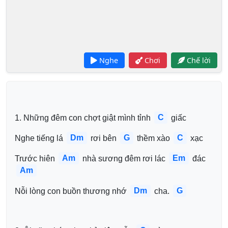
Nghe
Chơi
Chế lời
C
1. Những đêm con chợt giật mình tỉnh 
 giấc
Dm
G
C
Nghe tiếng lá 
 rơi bên 
 thềm xào 
 xạc
Am
Em
Trước hiên 
 nhà sương đêm rơi lác 
 đác 
Am
Dm
G
Nỗi lòng con buồn thương nhớ 
 cha. 