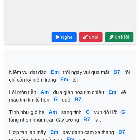
Nghe
Chơi
Chế lời
Em
B7
Niềm vui dạt dào 
 trôi ngày vui qua mất 
 rồi 
Em
chỉ còn kỷ niệm trong 
 tôi
Am
Em
Lối mòn tiễn 
 đưa giàn hoa tím chiều 
 về 
G
B7
màu tim tím tô hồn 
 quê 
Am
C
G
Tình như gió hè 
 sang tình 
 vun đời lỡ 
B7
làng nhen nhúm tràn đầy tương 
 lai.
Em
B7
Hợp tan làn mây 
 bay đành cam xa tháng 
Em
ngày âm thầm ấp ủ men 
 say