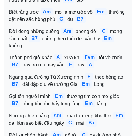
Am
Em
Biết rằng ước 
 mơ là mơ ước vô 
 thường 
G
B7
dệt nên sắc hồng phù 
 du 
Am
C
Đời đong những cuồng 
 phong đời 
 mang 
B7
Em
sầu chất 
 chồng theo thói đời vào hư 
không.
A
F#m
Thành phố giờ khác 
 xưa khi 
 tôi về chốn 
B7
E
A
 này trời cũ mây vẫn 
 bay 
E
Ngang qua đường Tú Xương nhìn 
 theo bóng áo 
B7
Em
 dài dập dìu về trường Gia 
 Long
Em
Gọi tên người mình 
 thương tìm cơn mơ giấc 
B7
Em
 nồng bồi hồi thấy lòng lâng 
 lâng
Am
Em
Những chiều nắng 
 phai tự dưng khẽ thở 
G
B7
dài làm sao biết đâu ngày 
 mai 
Am
C
Rời xa chốn thành 
 đô rời 
 xa đường phố 