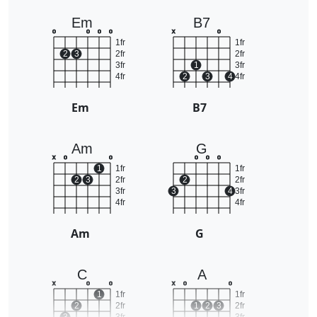
Em
B7
o
o
o
o
x
o
1fr
1fr
2
3
2fr
2fr
3fr
1
3fr
4fr
2
3
4
4fr
Em
B7
Am
G
x
o
o
o
o
o
1
1fr
1fr
2
3
2fr
2
2fr
3fr
3
4
3fr
4fr
4fr
Am
G
C
A
x
o
o
x
o
o
1
1fr
1fr
2
2fr
1
2
3
2fr