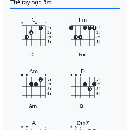
Thế tay hợp âm
C
Fm
x
o
o
1
1fr
1
1
1
1
1fr
2
2fr
2fr
3
3fr
3
4
3fr
4fr
4fr
C
Fm
Am
D
x
o
o
x
x
o
1
1fr
1fr
2
3
2fr
1
2
2fr
3fr
3
3fr
4fr
4fr
Am
D
A
Dm7
x
o
o
x
x
o