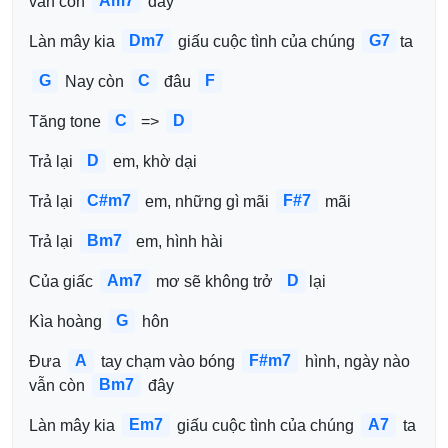
Am7
vẫn còn 
 đây
Dm7
G7
Làn mây kia 
 giấu cuộc tình của chúng 
ta
G
C
F
 Nay còn 
 đâu 
C
D
Tăng tone 
 => 
D
Trả lại 
 em, khờ dại
C#m7
F#7
Trả lại 
 em, những gì mãi 
 mãi
Bm7
Trả lại 
 em, hình hài
Am7
D
Của giấc 
 mơ sẽ không trở 
lại
G
Kìa hoàng 
 hôn
A
F#m7
Đưa 
 tay chạm vào bóng 
 hình, ngày nào 
Bm7
vẫn còn 
 đây
Em7
A7
Làn mây kia 
 giấu cuộc tình của chúng 
 ta