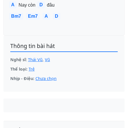
A
D
 Nay còn 
 đâu
Bm7
Em7
A
D
Thông tin bài hát
Nghệ sĩ:
Thái Vũ
,
Vũ
Thể loại:
Trẻ
Nhịp - Điệu:
Chưa chọn