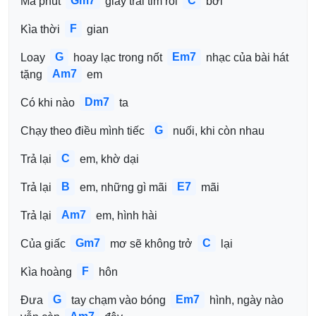
Gm7
C
Mà phút 
 giây trái tim rối 
 bời
F
Kìa thời 
 gian
G
Em7
Loay 
 hoay lạc trong nốt 
 nhạc của bài hát 
Am7
tặng 
 em
Dm7
Có khi nào 
 ta
G
Chạy theo điều mình tiếc 
 nuối, khi còn nhau
C
Trả lại 
 em, khờ dại
B
E7
Trả lại 
 em, những gì mãi 
 mãi
Am7
Trả lại 
 em, hình hài
Gm7
C
Của giấc 
 mơ sẽ không trở 
 lại
F
Kìa hoàng 
 hôn
G
Em7
Đưa 
 tay chạm vào bóng 
 hình, ngày nào 