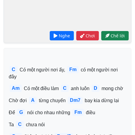
Nghe
Chơi
Chế lời
C
Fm
 Có một người nơi ấy, 
 có một người nơi 
đây
Am
C
D
 Có một điều làm 
 anh luôn 
 mong chờ
A
Dm7
Chờ đợi 
 từng chuyến 
 bay kia dừng lại
G
Fm
Để 
 nói cho nhau những 
 điều
C
Ta 
 chưa nói