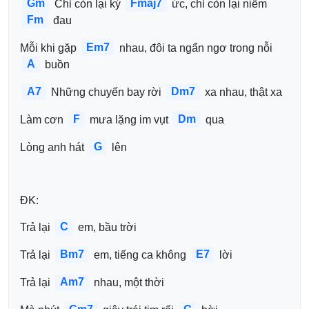
Gm
Fmaj7
 Chỉ còn lại ký 
 ức, chỉ còn lại niềm 
Fm
 đau
Em7
Mỗi khi gặp 
 nhau, đôi ta ngẩn ngơ trong nỗi 
A
 buồn
A7
Dm7
 Những chuyến bay rời 
 xa nhau, thật xa
F
Dm
Làm cơn 
 mưa lặng im vụt 
 qua
G
Lòng anh hát 
 lên
ĐK:
C
Trả lại 
 em, bầu trời
Bm7
E7
Trả lại 
 em, tiếng ca không 
 lời
Am7
Trả lại 
 nhau, một thời