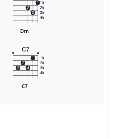
1
1fr
2
2fr
3
3fr
4fr
Dm
C7
x
o
1
1fr
2
2fr
3
4
3fr
4fr
C7