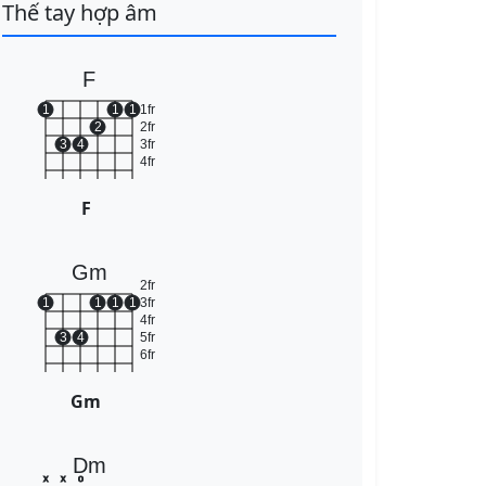
Thế tay hợp âm
F
1
1
1
1fr
2
2fr
3
4
3fr
4fr
F
Gm
2fr
1
1
1
1
3fr
4fr
3
4
5fr
6fr
Gm
Dm
x
x
o