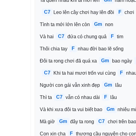
Ta quen nhau khi ta mới lên 
năm hoặc
C7
F
Leo lên cây chơi hay lên đồi 
chơi
Gm
Tình ta mới lớn lên còn 
non
C7
F
Và hai 
đứa có chung quả 
tim
F
Thôi chia tay 
nhau đời bao lẽ sống
Gm
Đôi ta rong chơi đã quá xa 
bao ngày 
C7
F
Khi ta hai mươi trốn vui cùng 
nha
Gm
Người con gái vẫn xinh đẹp 
lâu
C7
F
Thì ta 
vẫn có nhau dài 
lâu
Gm
Và khi xưa đôi ta vui biết bao 
nhiêu mù
Gm
C7
Mà giờ 
đây ta rong 
chơi trên ba
F
Con xin cha 
thương cầu nguyện cho co