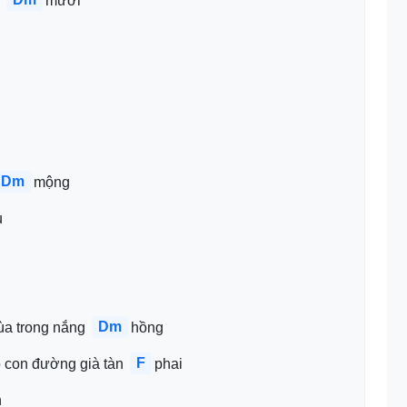
 
mười
Dm
mộng
u
Dm
a trong nắng 
hồng
F
o con đường già tàn 
phai
n