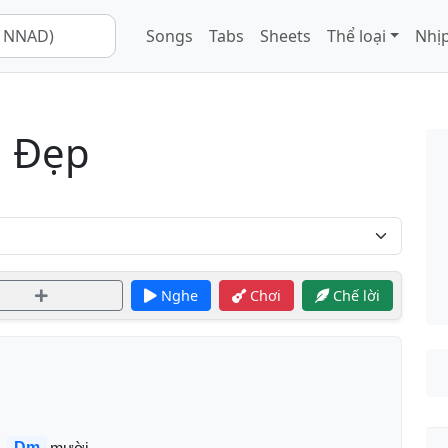
Songs
Tabs
Sheets
Thể loại
Nhịp
 Đẹp
Nghe
Chơi
Chế lời
Dm