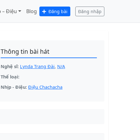
 – Điệu
Blog
Đăng bài
Đăng nhập
Thông tin bài hát
Nghệ sĩ:
Lynda Trang Đài
,
N/A
Thể loại:
Nhịp - Điệu:
Điệu Chachacha