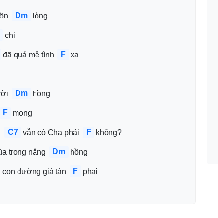
Dm
ồn 
lòng
chi
F
đã quá mê tình 
xa
Dm
rời 
hồng
F
mong
C7
F
 
vẫn có Cha phải 
không?
Dm
a trong nắng 
hồng
F
o con đường già tàn 
phai