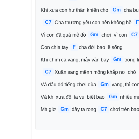
Gm
Khi xưa con hư thân khiến cho 
cha bu
C7
F
Cha thương yêu con nên không hề 
Gm
C7
Vì con đã quá mê đồ 
chơi, vì con 
F
Con chia tay 
cha đời bao lẽ sống
Gm
Khi chim ca vang, mây vẫn bay 
trong t
C7
Xuân sang mênh mông khắp nơi chờ 
Gm
Và đâu đó tiếng chơi đùa 
vang, thì con
Gm
Và khi xưa đôi ta vui biết bao 
nhiêu mù
Gm
C7
Mà giờ 
đây ta rong 
chơi trên ba