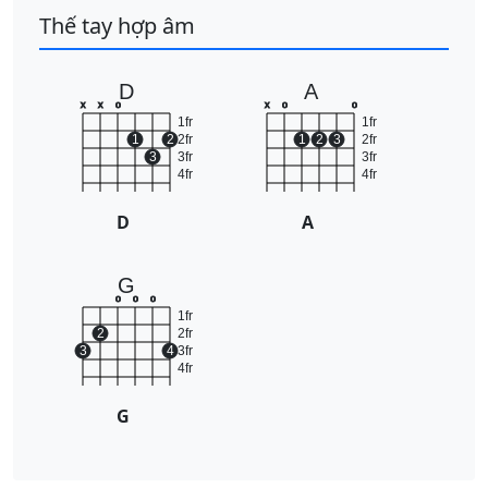
Thế tay hợp âm
D
A
x
x
o
x
o
o
1fr
1fr
1
2
2fr
1
2
3
2fr
3
3fr
3fr
4fr
4fr
D
A
G
o
o
o
1fr
2
2fr
3
4
3fr
4fr
G