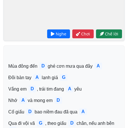
Nghe
Chơi
Chế lời
D
A
Mùa đông đến 
ghé cơn mưa qua đây 
A
G
Đôi bàn tay 
lạnh giá 
D
A
Vắng em 
, trái tim đang 
yêu
A
D
Nhớ 
và mong em 
D
A
Cố giấu 
bao niềm đau đã qua 
G
D
Qua đi vội vã 
, theo giấu 
chân, nếu anh bên 