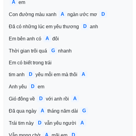
A
em
A
D
Con đường màu xanh 
ngàn ước mơ 
D
Đã có những lúc em yêu thương 
anh
A
Em bên anh có 
đôi
G
Thời gian trôi quá 
nhanh
Em có biết trong trái 
D
A
tim anh 
yêu mỗi em mà thôi 
D
Anh yêu 
em
D
A
Gió đông về 
với anh rồi 
A
G
Đã qua ngày 
tháng năm dài 
D
A
Trái tim này 
vẫn yêu người 
A
D
Vẫn mong chờ 
mãi em 