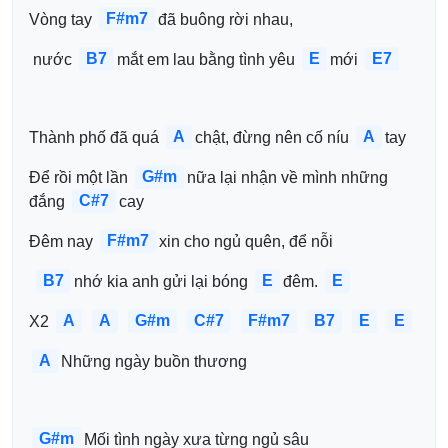
F#m7
Vòng tay 
đã buông rời nhau,
B7
E
E7
 nước 
mắt em lau bằng tình yêu 
mới 
A
A
Thành phố đã quá 
chật, đừng nên cố níu 
tay
G#m
Để rồi một lần 
nữa lại nhận về mình những 
C#7
đắng 
cay
F#m7
Đêm nay 
xin cho ngủ quên, để nỗi
B7
E
E
nhớ kia anh gửi lại bóng 
đêm. 
A
A
G#m
C#7
F#m7
B7
E
E
X2 
A
Những ngày buồn thương 
G#m
Mối tình ngày xưa từng ngủ sâu 