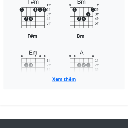
F#m
Bm
1fr
1fr
x
1
1
1
1
2fr
1
1
2fr
3fr
2
3fr
3
4
4fr
3
4
4fr
5fr
5fr
F#m
Bm
Em
A
o
o
o
o
x
o
o
1fr
1fr
2
3
2fr
1
2
3
2fr
3fr
3fr
4fr
4fr
Xem thêm
Em
A
D7
B
1fr
x
x
o
x
1
1fr
1
1
2fr
2
3
2fr
3fr
3fr
2
3
4
4fr
4fr
5fr