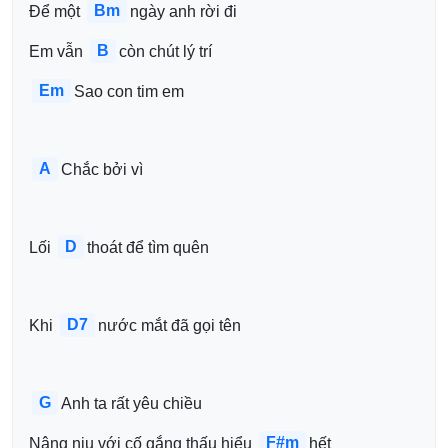
Bm
Để một 
ngày anh rời đi
B
Em vẫn 
còn chút lý trí
Em
Sao con tim em
A
Chắc bởi vì
D
Lối 
thoát để tìm quên
D7
Khi 
nước mắt đã gọi tên
G
Anh ta rất yêu chiều
F#m
Nâng niu với cố gắng thấu hiểu 
hết