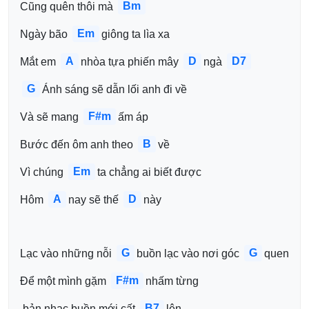
Bm
Cũng quên thôi mà 
Em
Ngày bão 
giông ta lìa xa 
A
D
D7
Mắt em 
nhòa tựa phiến mây 
ngà 
G
Ánh sáng sẽ dẫn lối anh đi về 
F#m
Và sẽ mang 
ấm áp 
B
Bước đến ôm anh theo 
về 
Em
Vì chúng 
ta chẳng ai biết được 
A
D
Hôm 
nay sẽ thế 
này
G
G
Lạc vào những nỗi 
buồn lạc vào nơi góc 
quen 
F#m
Để một mình gặm 
nhấm từng
B7
 bản nhạc buồn mới cất 
lên