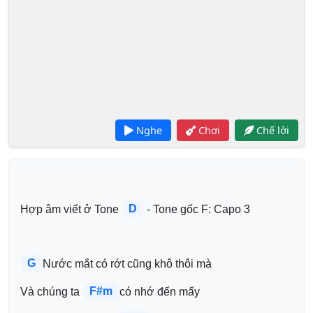
Nghe
Chơi
Chế lời
D
Hợp âm viết ở Tone 
 - Tone gốc F: Capo 3
G
Nước mắt có rớt cũng khô thôi mà 
F#m
Và chúng ta 
có nhớ đến mấy 