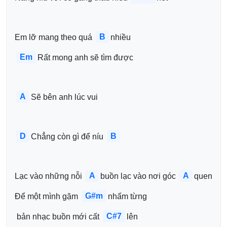
B
Em lỡ mang theo quá 
nhiều
Em
Rất mong anh sẽ tìm được
A
Sẽ bên anh lúc vui
D
B
Chẳng còn gì để níu 
A
A
Lạc vào những nỗi 
buồn lạc vào nơi góc 
quen 
G#m
Để một mình gặm 
nhấm từng
C#7
 bản nhạc buồn mới cất 
lên