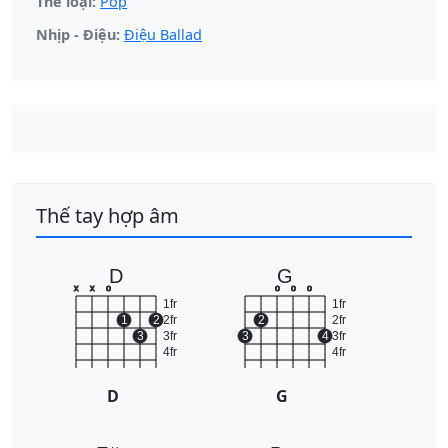
Thể loại:
Pop
Nhịp - Điệu:
Điệu Ballad
Thế tay hợp âm
D
G
x
x
o
o
o
o
1fr
1fr
1
2
2fr
2
2fr
3
3fr
3
4
3fr
4fr
4fr
D
G