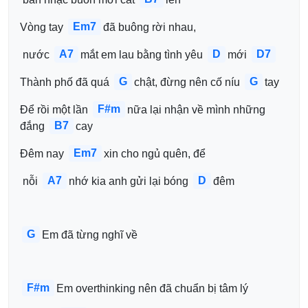
Em7
Vòng tay 
đã buông rời nhau,
A7
D
D7
 nước 
mắt em lau bằng tình yêu 
mới 
G
G
Thành phố đã quá 
chật, đừng nên cố níu 
tay
F#m
Để rồi một lần 
nữa lại nhận về mình những 
B7
đắng 
cay
Em7
Đêm nay 
xin cho ngủ quên, để
A7
D
 nỗi 
nhớ kia anh gửi lại bóng 
đêm
G
Em đã từng nghĩ về
F#m
Em overthinking nên đã chuẩn bị tâm lý