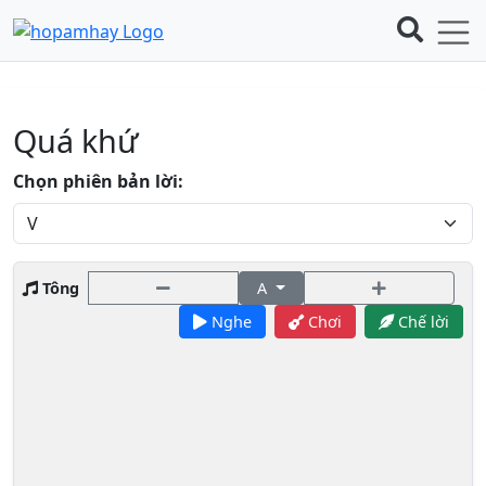
Quá khứ
Chọn phiên bản lời:
Tông
A
Nghe
Chơi
Chế lời