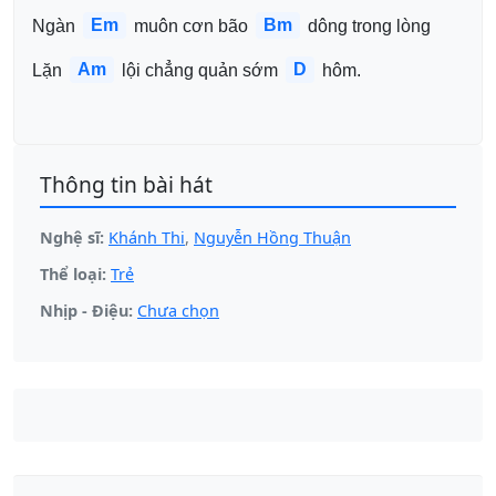
Em
Bm
Ngàn 
 muôn cơn bão 
 dông trong lòng
Am
D
Lặn 
 lội chẳng quản sớm 
 hôm.
Thông tin bài hát
Nghệ sĩ:
Khánh Thi
,
Nguyễn Hồng Thuận
Thể loại:
Trẻ
Nhịp - Điệu:
Chưa chọn