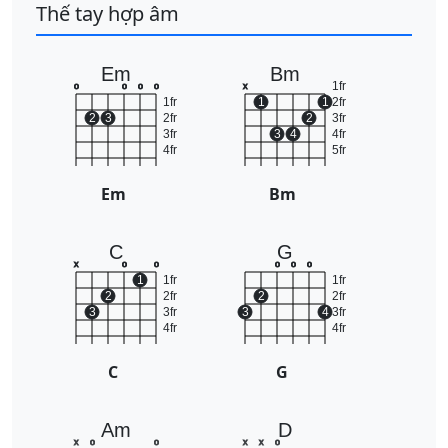
Thế tay hợp âm
Em
Bm
1fr
o
o
o
o
x
1fr
1
1
2fr
2
3
2fr
2
3fr
3fr
3
4
4fr
4fr
5fr
Em
Bm
C
G
x
o
o
o
o
o
1
1fr
1fr
2
2fr
2
2fr
3
3fr
3
4
3fr
4fr
4fr
C
G
Am
D
x
o
o
x
x
o