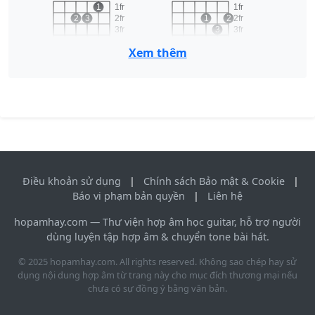
1
1fr
1fr
2
3
2fr
1
2
2fr
3fr
3
3fr
4fr
4fr
Xem thêm
Am
D
B7
x
o
1fr
2fr
1
3fr
2
3
4
4fr
Điều khoản sử dụng
|
Chính sách Bảo mật & Cookie
|
B7
Báo vi phạm bản quyền
|
Liên hệ
hopamhay.com — Thư viện hợp âm học guitar, hỗ trợ người
dùng luyện tập hợp âm & chuyển tone bài hát.
© 2025 hopamhay.com. All rights reserved. Không sao chép hay sử
dụng nội dung hợp âm từ trang này cho mục đích thương mại nếu
chưa có sự đồng ý bằng văn bản.