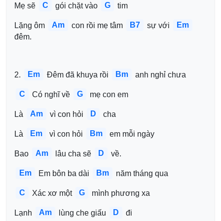
C
G
Mẹ sẽ 
 gói chặt vào 
 tim
Am
B7
Em
Lặng ôm 
 con rồi mẹ tâm 
 sự với 
đêm.
Em
Bm
2. 
 Đêm đã khuya rồi 
 anh nghỉ chưa
C
G
 Có nghĩ về 
 mẹ con em
Am
D
Là 
 vì con hỏi 
 cha
Em
Bm
Là 
 vì con hỏi 
 em mỗi ngày
Am
D
Bao 
 lâu cha sẽ 
 về.
Em
Bm
 Em bôn ba dài 
 năm tháng qua
C
G
 Xác xơ một 
 mình phương xa
Am
D
Lạnh 
 lùng che giấu 
 đi