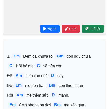
Nghe
Chơi
Chế lời
Em
Bm
1. 
 Đêm đã khuya rồi 
 con ngủ chưa
C
G
 Hối hả mẹ 
 về bên con 
Am
D
Để 
 nhìn con ngủ 
 say 
Em
Bm
Để 
 mẹ hôn trán 
 con thiên thần
Am
D
Rồi 
 mẹ thêm sức 
 mạnh.
Em
Bm
 Cơn phong ba đời 
 mẹ kéo qua