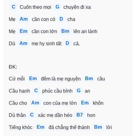
C
G
 Cuốn theo mọi 
 chuyện đi xa
Am
D
Mẹ 
 cần con có 
 cha 
Em
Bm
Mẹ 
 cần con lớn 
 lên an lành
Am
D
Dù 
 mẹ hy sinh tất 
 cả.
ĐK:
Em
Bm
Cứ mỗi 
 đêm là mẹ nguyện 
 cầu
C
G
Cầu hạnh 
 phúc cầu bình 
 an
Am
Em
Cầu cho 
 con của mẹ lớn 
 khôn
C
B7
Dù thân 
 xác mẹ dần héo 
 hon
Em
Bm
Tiếng khóc 
 đã chẳng thể thành 
 lời