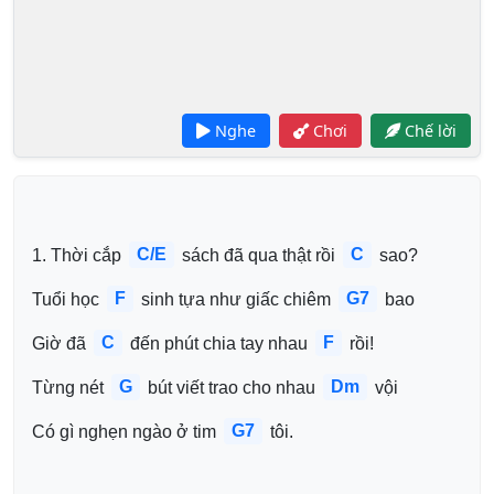
Nghe
Chơi
Chế lời
C/E
C
1. Thời cắp 
 sách đã qua thật rồi 
 sao?
F
G7
Tuổi học 
 sinh tựa như giấc chiêm 
 bao
C
F
Giờ đã 
 đến phút chia tay nhau 
 rồi!
G
Dm
Từng nét 
 bút viết trao cho nhau 
 vội
G7
Có gì nghẹn ngào ở tim 
 tôi.