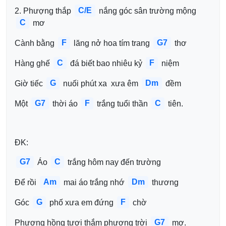
C/E
2. Phượng thắp 
 nắng góc sân trường mộng 
C
 mơ
F
G7
Cành bằng 
 lăng nở hoa tím trang 
 thơ
C
F
Hàng ghế 
 đá biết bao nhiêu kỷ 
 niệm 
G
Dm
Giờ tiếc 
 nuối phút xa  xưa êm 
 đềm
G7
F
C
Một 
 thời áo 
 trắng tuổi thần 
 tiên.
ĐK:
G7
C
 Áo 
 trắng hôm nay đến trường
Am
Dm
Để rồi 
 mai áo trắng nhớ 
 thương
G
F
Góc 
 phố xưa em đứng 
 chờ
G7
Phượng hồng tươi thắm phương trời 
 mơ.