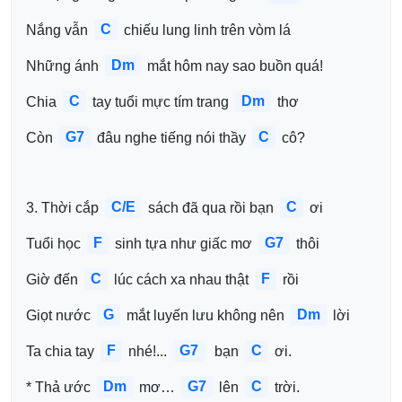
C
Nắng vẫn 
 chiếu lung linh trên vòm lá
Dm
Những ánh 
 mắt hôm nay sao buồn quá!
C
Dm
Chia 
 tay tuổi mực tím trang 
 thơ
G7
C
Còn 
 đâu nghe tiếng nói thầy 
 cô?
C/E
C
3. Thời cắp 
 sách đã qua rồi bạn 
 ơi
F
G7
Tuổi học 
 sinh tựa như giấc mơ 
 thôi
C
F
Giờ đến 
 lúc cách xa nhau thật 
 rồi
G
Dm
Giọt nước 
 mắt luyến lưu không nên 
 lời
F
G7
C
Ta chia tay 
 nhé!... 
  bạn 
 ơi.
Dm
G7
C
* Thả ước 
 mơ… 
 lên 
 trời.