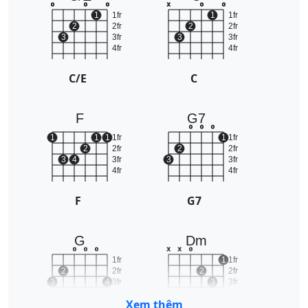
o
o
o
x
o
o
1
1fr
1
1fr
2
2fr
2
2fr
3
3fr
3
3fr
4fr
4fr
C/E
C
F
G7
o
o
o
1
1
1
1fr
1
1fr
2
2fr
2
2fr
3
4
3fr
3
3fr
4fr
4fr
F
G7
G
Dm
o
o
o
x
x
o
1fr
1
1fr
2
2fr
2
2fr
3
4
3fr
3
3fr
4fr
4fr
Xem thêm