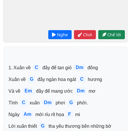
Nghe
Chơi
Chế lời
C
Dm
1. Xuân về 
 đây để tan gió 
 đông 
G
C
Xuân về 
 đây ngàn hoa ngát 
 hương 
Em
Dm
Và về 
 đây để mang ước 
 mơ 
C
Dm
G
Tình 
 xuân 
 phơi 
 phới.
Am
F
Ngày 
 mới ríu rít họa 
 mi 
G
Lời xuân thiết 
 tha yêu thương bên những bờ 