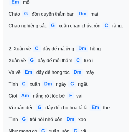
Em
 môi 
G
Dm
Chào 
 đón duyên thắm ban 
 mai 
G
C
Chao nghiêng sắc 
 xuân chan chứa rộn 
 ràng.
C
Dm
2. Xuân về 
 đây để má ửng 
 hồng 
G
C
Xuân về 
 đây để môi thắm 
 tươi 
Em
Dm
Và về 
 đây để hong tóc 
 mây 
C
Dm
G
Tình 
 xuân 
 ngây 
 ngất.
Am
F
Giọt 
 nắng rớt tóc bờ 
 vai 
G
Em
Vì xuân đến 
 đây để cho hoa lá là 
 thơ 
G
Dm
Tình 
 trỗi nỗi nhớ xôn 
 xao 
G
C
Như mong có 
 xuân luôn 
 về.