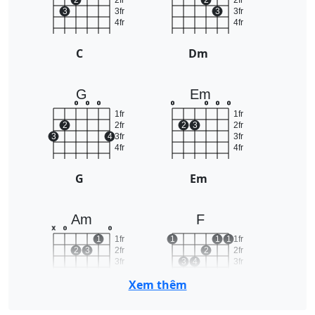
2
2fr
2
2fr
3
3fr
3
3fr
4fr
4fr
C
Dm
G
Em
o
o
o
o
o
o
o
1fr
1fr
2
2fr
2
3
2fr
3
4
3fr
3fr
4fr
4fr
G
Em
Am
F
x
o
o
1
1fr
1
1
1
1fr
2
3
2fr
2
2fr
3fr
3
4
3fr
4fr
4fr
Xem thêm
Am
F