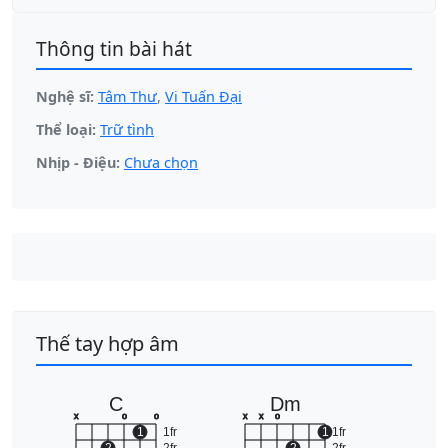
Thông tin bài hát
Nghệ sĩ:
Tâm Thư
,
Vi Tuấn Đại
Thể loại:
Trữ tình
Nhịp - Điệu:
Chưa chọn
Thế tay hợp âm
C
Dm
x
o
o
x
x
o
1
1fr
1
1fr