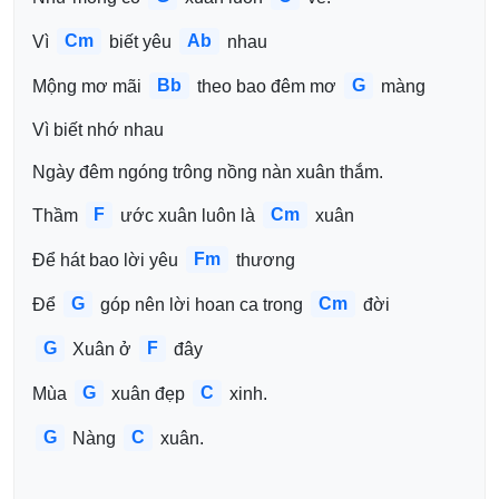
Cm
Ab
Vì 
 biết yêu 
 nhau
Bb
G
Mộng mơ mãi 
 theo bao đêm mơ 
 màng 
Vì biết nhớ nhau
Ngày đêm ngóng trông nồng nàn xuân thắm.
F
Cm
Thầm 
 ước xuân luôn là 
 xuân 
Fm
Để hát bao lời yêu 
 thương 
G
Cm
Để 
 góp nên lời hoan ca trong 
 đời 
G
F
 Xuân ở 
 đây
G
C
Mùa 
 xuân đẹp 
 xinh.
G
C
 Nàng 
 xuân.