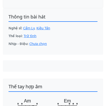
Thông tin bài hát
Nghệ sĩ:
Cẩm Ly
,
Kiều Tấn
Thể loại:
Trữ tình
Nhịp - Điệu:
Chưa chọn
Thế tay hợp âm
Am
Em
x
o
o
o
o
o
o