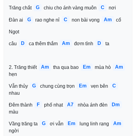
G
C
Trăng chắt 
 chiu cho ánh vàng muôn 
 nơi
G
C
Am
Đàn ai 
 rao nghe nỉ 
 non bài vọng 
 cổ
Ngọt 
D
Am
D
câu 
 ca thêm thắm 
 đơm tình 
 ta
Am
Em
Am
2. Trăng thiết 
 tha qua bao 
 mùa hò 
hẹn
G
Em
C
Vẫn thủy 
 chung cùng trọn 
 vẹn bên 
nhau
F
A7
Dm
Đêm thành 
 phố nhạt 
 nhòa ánh đèn 
màu
G
Em
Am
Vầng trăng ta 
 ơi vẫn 
 lung linh rạng 
ngời