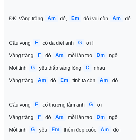
Am
Em
Am
ĐK: Vầng trăng 
 đó, 
 đời vui còn 
 đó 
F
G
Câu vọng 
 cổ da diết anh 
 ơi !
F
Am
Dm
Vầng trăng 
 đó 
 mỗi lần tao 
 ngộ
G
C
Một tình 
 yêu thắp sáng lòng 
 nhau
Am
Em
Am
Vầng trăng 
 đó 
 tình ta còn 
 đó
F
G
Câu vọng 
 cổ thương lắm anh 
 ơi
F
Am
Dm
Vầng trăng 
 đó 
 mỗi lần tao 
 ngộ
G
Em
Am
Một tình 
 yêu 
 thêm đẹp cuộc 
 đời