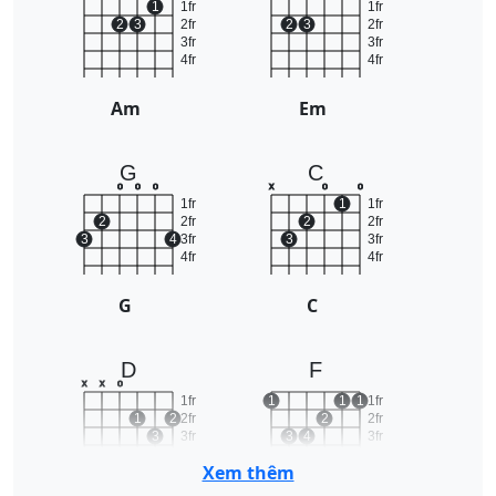
1
1fr
1fr
2
3
2fr
2
3
2fr
3fr
3fr
4fr
4fr
Am
Em
G
C
o
o
o
x
o
o
1fr
1
1fr
2
2fr
2
2fr
3
4
3fr
3
3fr
4fr
4fr
G
C
D
F
x
x
o
1fr
1
1
1
1fr
1
2
2fr
2
2fr
3
3fr
3
4
3fr
4fr
4fr
Xem thêm