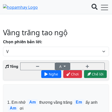
Vầng trăng tao ngộ
Chọn phiên bản lời:
Tông
A
Nghe
Chơi
Chế lời
Am
Em
1. Em nhớ 
 thương vầng trăng 
 ấy anh 
Am
 ơi