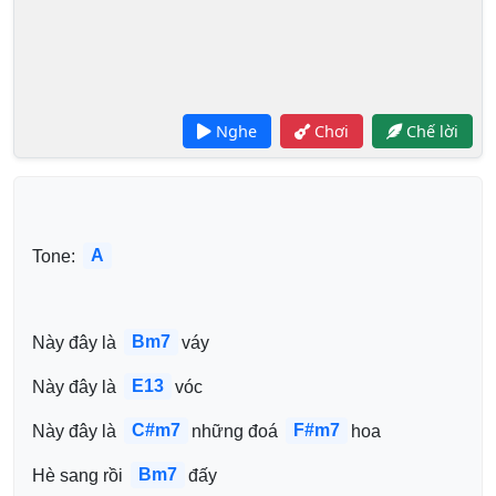
Nghe
Chơi
Chế lời
A
Tone: 
Bm7
Này đây là 
váy
E13
Này đây là 
vóc
C#m7
F#m7
Này đây là 
những đoá 
hoa
Bm7
Hè sang rồi 
đấy