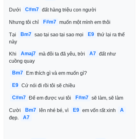
C#m7
Dưới 
đất hàng triệu con người
F#m7
Nhưng tôi chỉ 
muốn một mình em thôi
Bm7
E9
Tại 
sao tại sao tại sao mọi 
thứ lại ra thế 
này
Amaj7
A7
Khi 
mà đôi ta đã yêu, trời 
đất như 
cuồng quay 
Bm7
Em thích gì và em muốn gì?
E9
Cứ nói đi rồi tôi sẽ chiều
C#m7
F#m7
Để em được vui tôi 
sẽ làm, sẽ làm
Bm7
E9
A
Cười 
lên nhé bé, vì 
em vốn rất xinh 
A7
đẹp. 