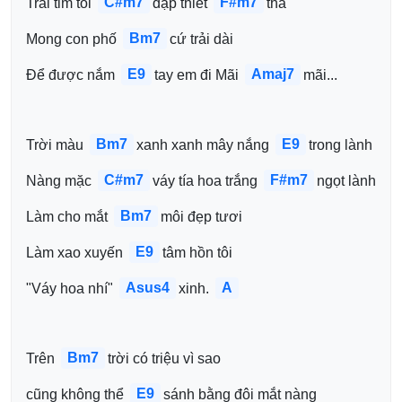
C#m7
F#m7
Trái tim tôi 
đập thiết 
tha
Bm7
Mong con phố 
cứ trải dài
E9
Amaj7
Để được nắm 
tay em đi Mãi 
mãi...
Bm7
E9
Trời màu 
xanh xanh mây nắng 
trong lành
C#m7
F#m7
Nàng mặc 
váy tía hoa trắng 
ngọt lành
Bm7
Làm cho mắt 
môi đẹp tươi
E9
Làm xao xuyến 
tâm hồn tôi
Asus4
A
"Váy hoa nhí" 
xinh. 
Bm7
Trên 
trời có triệu vì sao
E9
cũng không thể 
sánh bằng đôi mắt nàng