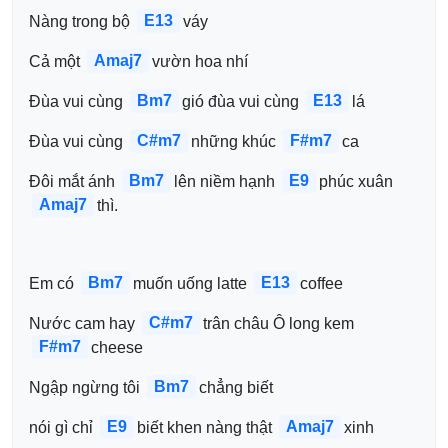
E13
Nàng trong bộ 
váy
Amaj7
Cả một 
vườn hoa nhí
Bm7
E13
Đùa vui cùng 
gió đùa vui cùng 
lá
C#m7
F#m7
Đùa vui cùng 
những khúc 
ca
Bm7
E9
Đôi mắt ánh 
lên niềm hạnh 
phúc xuân 
Amaj7
thì.
Bm7
E13
Em có 
muốn uống latte 
coffee
C#m7
Nước cam hay 
trân châu Ô long kem 
F#m7
cheese
Bm7
Ngập ngừng tôi 
chẳng biết 
E9
Amaj7
nói gì chỉ 
biết khen nàng thật 
xinh