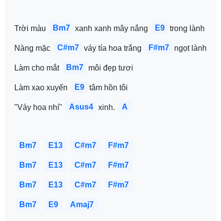
Bm7
E9
Trời màu 
xanh xanh mây nắng 
trong lành
C#m7
F#m7
Nàng mặc 
váy tía hoa trắng 
ngọt lành
Bm7
Làm cho mắt 
môi đẹp tươi
E9
Làm xao xuyến 
tâm hồn tôi
Asus4
A
"Váy hoa nhí" 
xinh. 
Bm7
E13
C#m7
F#m7
Bm7
E13
C#m7
F#m7
Bm7
E13
C#m7
F#m7
Bm7
E9
Amaj7