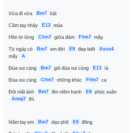
Bm7
Vừa đi vừa 
hát
E13
Cầm tay nhảy 
múa
C#m7
F#m7
Hồn lơ lửng 
giữa đám 
mây
Bm7
E9
Asus4
Từ ngày có 
em đời 
đẹp biết 
A
mấy 
Bm7
E13
Đùa vui cùng 
gió đùa vui cùng 
lá
C#m7
F#m7
Đùa vui cùng 
những khúc 
ca
Bm7
E9
Đôi mắt ánh 
lên niềm hạnh 
phúc xuân 
Amaj7
thì.
Bm7
E9
Nắm tay em 
dạo phố 
đông