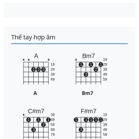
Thế tay hợp âm
A
Bm7
1fr
x
o
o
x
1fr
1
1
1
2fr
1
2
3
2fr
2
3fr
3fr
3
4fr
4fr
5fr
A
Bm7
C#m7
F#m7
3fr
1fr
x
1
1
1
4fr
1
1
1
1
1
2fr
2
5fr
3fr
3
6fr
3
4fr
7fr
5fr