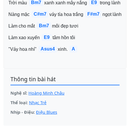
Bm7
E9
Trời màu 
xanh xanh mây nắng 
trong lành
C#m7
F#m7
Nàng mặc 
váy tía hoa trắng 
ngọt lành
Bm7
Làm cho mắt 
môi đẹp tươi
E9
Làm xao xuyến 
tâm hồn tôi
Asus4
A
"Váy hoa nhí" 
xinh. 
Thông tin bài hát
Nghệ sĩ:
Hoàng Minh Châu
Thể loại:
Nhạc Trẻ
Nhịp - Điệu:
Điệu Blues