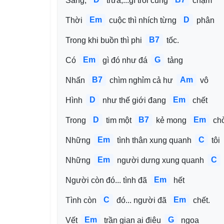
Sáng, 
 trưa,...gì trôi cũng 
 chậm
Em
D
Thời 
 cuộc thì nhích từng 
 phân
B7
Trong khi buồn thì phi 
 tốc.
Em
G
Có 
 gì đó như đá 
 tảng
B7
Am
Nhấn 
 chìm nghỉm cả hư 
 vô
D
Em
Hình 
 như thế giới đang 
 chết
D
B7
Em
Trong 
 tim một 
 kẻ mong 
 ch
Em
C
Những 
 tình thân xung quanh 
 tôi
Em
C
Những 
 người dưng xung quanh 
Em
Người còn đó... tình đã 
 hết
C
Em
Tình còn 
 đó... người đã 
 chết.
Em
G
Vết 
 trần gian ai điêu 
 ngoa