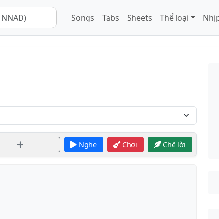
Songs
Tabs
Sheets
Thể loại
Nhịp
Nghe
Chơi
Chế lời