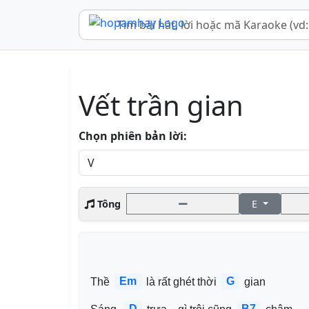
Vết trần gian
Chọn phiên bản lời:
Tông
E
Em
G
Thề 
 là rất ghét thời 
 gian
D
B7