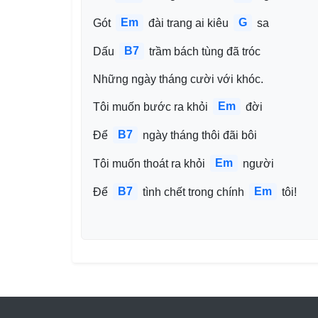
Em
G
Gót 
 đài trang ai kiêu 
 sa
B7
Dấu 
 trầm bách tùng đã tróc
Những ngày tháng cười với khóc.
Em
Tôi muốn bước ra khỏi 
 đời
B7
Để 
 ngày tháng thôi đãi bôi
Em
Tôi muốn thoát ra khỏi 
 người
B7
Em
Để 
 tình chết trong chính 
 tôi!