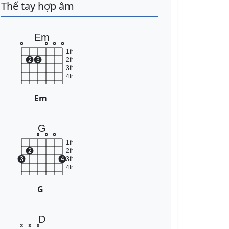
Thế tay hợp âm
Em
o
o
o
o
1fr
2
3
2fr
3fr
4fr
Em
G
o
o
o
1fr
2
2fr
3
4
3fr
4fr
G
D
x
x
o