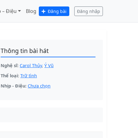
 – Điệu
Blog
Đăng bài
Đăng nhập
Thông tin bài hát
Nghệ sĩ:
Carol Thủy
,
Ý Vũ
Thể loại:
Trữ tình
Nhịp - Điệu:
Chưa chọn