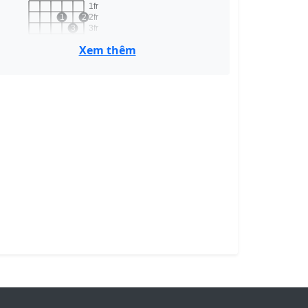
1fr
1
2
2fr
3
3fr
4fr
Xem thêm
D
B7
x
o
1fr
2fr
1
3fr
2
3
4
4fr
B7
Am
x
o
o
1
1fr
2
3
2fr
3fr
4fr