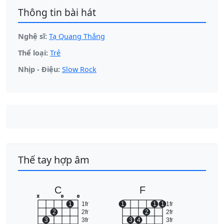
Thông tin bài hát
Nghệ sĩ:
Tạ Quang Thắng
Thể loại:
Trẻ
Nhịp - Điệu:
Slow Rock
Thế tay hợp âm
C
F
x
o
o
1
1fr
1
1
1
1fr
2
2fr
2
2fr
3
3fr
3
4
3fr