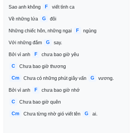
F
Sao anh không 
 viết tình ca
G
Về những lứa 
 đôi
F
Những chiếc hôn, những ngại 
 ngùng
G
Với những đắm 
 say.
F
Bởi vì anh 
 chưa bao giờ yêu
C
 Chưa bao giờ thương
Cm
G
 Chưa có những phút giây vấn 
 vương.
F
Bởi vì anh 
 chưa bao giờ nhớ
C
 Chưa bao giờ quên
Cm
G
 Chưa từng nhờ gió viết tên 
 ai.