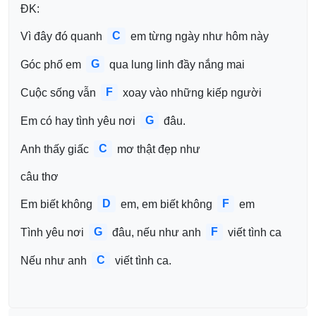
ĐK:
C
Vì đây đó quanh 
 em từng ngày như hôm này
G
Góc phố em 
 qua lung linh đầy nắng mai
F
Cuộc sống vẫn 
 xoay vào những kiếp người
G
Em có hay tình yêu nơi 
 đâu.
C
Anh thấy giấc 
 mơ thật đẹp như 
câu thơ
D
F
Em biết không 
 em, em biết không 
 em
G
F
Tình yêu nơi 
 đâu, nếu như anh 
 viết tình ca 
C
Nếu như anh 
 viết tình ca.