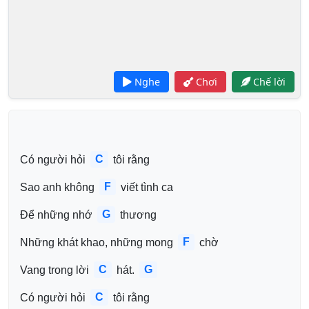
Nghe
Chơi
Chế lời
C
Có người hỏi 
 tôi rằng
F
Sao anh không 
 viết tình ca
G
Để những nhớ 
 thương
F
Những khát khao, những mong 
 chờ
C
G
Vang trong lời 
 hát. 
C
Có người hỏi 
 tôi rằng