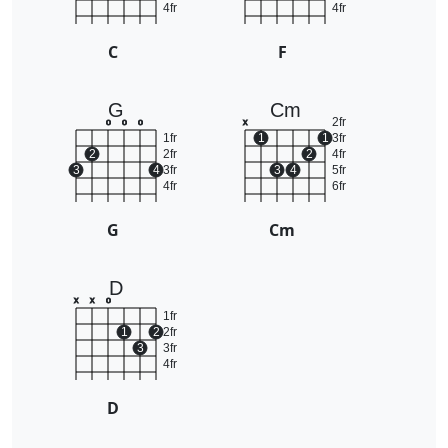
4fr
4fr
C
F
G
Cm
2fr
o
o
o
x
1fr
1
1
3fr
2
2fr
2
4fr
3
4
3fr
3
4
5fr
4fr
6fr
G
Cm
D
x
x
o
1fr
1
2
2fr
3
3fr
4fr
D