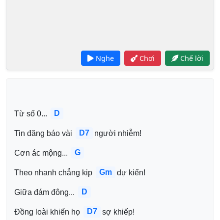
Nghe
Chơi
Chế lời
D
Từ số 0... 
D7
Tin đăng báo vài 
người nhiễm!
G
Cơn ác mộng... 
Gm
Theo nhanh chẳng kịp 
dự kiến!
D
Giữa đám đông... 
D7
Đồng loài khiến họ 
sợ khiếp!