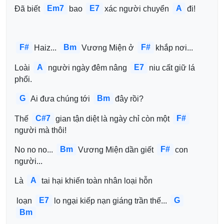
Em7
E7
A
Đã biết 
bao 
xác người chuyển 
đi!
F#
Bm
F#
Haiz... 
Vương Miện ở 
khắp nơi...
A
E7
Loài 
người ngày đêm nâng 
niu cất giữ lá 
phổi.
G
Bm
Ai đưa chúng tới 
đây rồi?
C#7
F#
Thế 
gian tận diệt là ngày chỉ còn một 
người mà thôi!
Bm
F#
No no no... 
Vương Miện dần giết 
con 
người...
A
Là 
tai hại khiến toàn nhân loại hỗn
E7
G
 loạn 
lo ngại kiếp nạn giáng trần thế... 
Bm