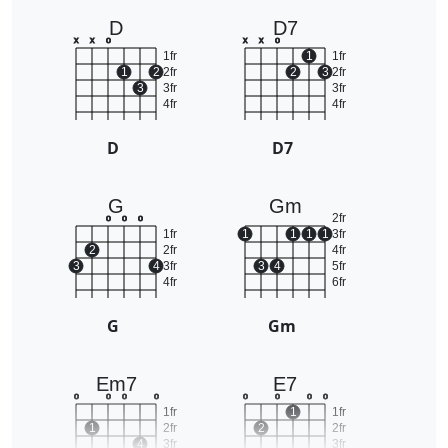
D
D7
x
x
o
x
x
o
1fr
1
1fr
1
2
2fr
2
3
2fr
3
3fr
3fr
4fr
4fr
D
D7
G
Gm
2fr
o
o
o
1fr
1
1
1
1
3fr
2
2fr
4fr
3
4
3fr
3
4
5fr
4fr
6fr
G
Gm
Em7
E7
o
o
o
o
o
o
o
o
1fr
1
1fr
1
2fr
2
2fr
4
3fr
3fr