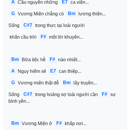
A
E7
Cầu nguyện những 
ca viện...
G
Bm
Vương Miện chẳng có 
lương thiện...
C#7
Sống 
trong thực tại loài người
F#
 khẩn cầu trời 
một lời khuyên...
Bm
F#
Bữa tiệc hễ 
náo nhiệt...
A
E7
Nguy hiểm sẽ 
can thiệp...
G
Bm
Vương miện thật dễ 
lây truyền...
C#7
F#
Sống 
trong hoảng sợ loài người cần 
sự 
bình yên...
Bm
F#
Vương Miện ở 
khắp nơi...