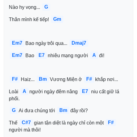
G
Nào hy vọng... 
Gm
Thân mình kế tiếp! 
Em7
Dmaj7
Bao ngày trôi qua... 
Em7
E7
A
Bao 
nhiêu mạng người 
đi!
F#
Bm
F#
Haiz... 
Vương Miện ở 
khắp nơi...
A
E7
Loài 
người ngày đêm nâng 
niu cất giữ lá 
phổi.
G
Bm
Ai đưa chúng tới 
đây rồi?
C#7
F#
Thế 
gian tận diệt là ngày chỉ còn một 
người mà thôi!