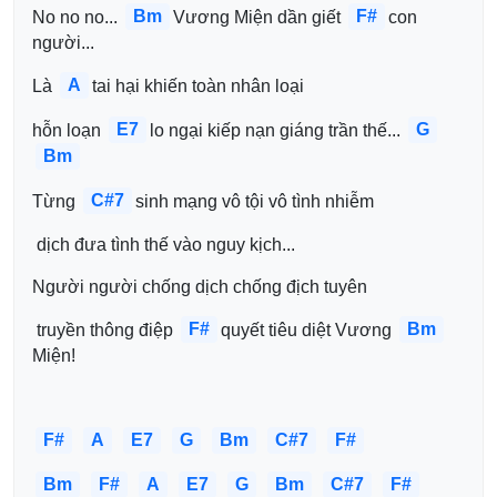
Bm
F#
No no no... 
Vương Miện dần giết 
con 
người...
A
Là 
tai hại khiến toàn nhân loại 
E7
G
hỗn loạn 
lo ngại kiếp nạn giáng trần thế... 
Bm
C#7
Từng 
sinh mạng vô tội vô tình nhiễm
 dịch đưa tình thế vào nguy kịch...
Người người chống dịch chống địch tuyên
F#
Bm
 truyền thông điệp 
quyết tiêu diệt Vương 
Miện!
F#
A
E7
G
Bm
C#7
F#
Bm
F#
A
E7
G
Bm
C#7
F#