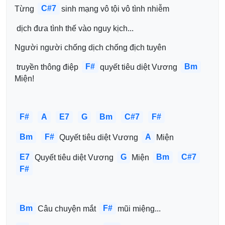
C#7
Từng 
sinh mạng vô tội vô tình nhiễm
 dịch đưa tình thế vào nguy kịch...
Người người chống dịch chống địch tuyên
F#
Bm
 truyền thông điệp 
quyết tiêu diệt Vương 
Miện!
F#
A
E7
G
Bm
C#7
F#
Bm
F#
A
Quyết tiêu diệt Vương 
Miện 
E7
G
Bm
C#7
Quyết tiêu diệt Vương 
Miện 
F#
Bm
F#
Câu chuyện mắt 
mũi miệng...