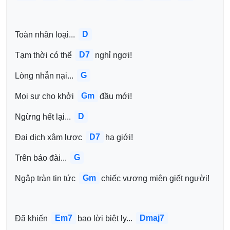
D
Toàn nhân loại... 
D7
Tạm thời có thể 
nghỉ ngơi!
G
Lòng nhẫn nại... 
Gm
Mọi sự cho khởi 
đầu mới!
D
Ngừng hết lại... 
D7
Đại dịch xâm lược 
hạ giới!
G
Trên báo đài... 
Gm
Ngập tràn tin tức 
chiếc vương miện giết người!
Em7
Dmaj7
Đã khiến 
bao lời biệt ly... 