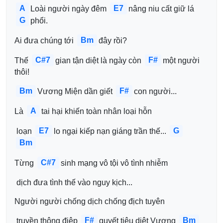
A
E7
Loài người ngày đêm 
nâng niu cất giữ lá 
G
phổi.
Bm
Ai đưa chúng tới 
đây rồi?
C#7
F#
Thế 
gian tận diệt là ngày còn 
một người 
thôi!
Bm
F#
Vương Miện dần giết 
con người...
A
Là 
tai hại khiến toàn nhân loại hỗn
E7
G
 loạn 
lo ngại kiếp nạn giáng trần thế... 
Bm
C#7
Từng 
sinh mạng vô tội vô tình nhiễm
 dịch đưa tình thế vào nguy kịch...
Người người chống dịch chống địch tuyên
F#
Bm
 truyền thông điệp 
quyết tiêu diệt Vương 