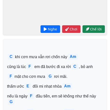
Nghe
Chơi
Chế lời
C
Am
khi cơn mưa vẫn rơi chốn này
F
C
cũng là lúc
 em đã bước đi xa rời
, bỏ anh
F
G
mặt cho cơn mưa 
rơi mãi.
E
Am
thấm ước
 đôi mi nhạt nhòa
F
nếu là ngày
 đầu tiên, em sẽ không như thế này
G