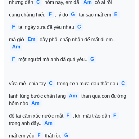
C
Am
nhưng đến
 hôm nay, em đã 
có ai rồi
F
G
E
cũng chẳng hiểu
, lý do
 tại sao mất em
F
G
tại ngày xưa đã yêu nhau
Em
mà giờ
 đây phải chấp nhận để mất đi em...
Am
F
G
một người mà anh đã quá yêu..
C
C
vừa mới chia tay
 trong cơn mưa đau thật đau
Am
lạnh lùng bước chân lang
 than qua con đường 
Am
hôm nào
F
E
để lại cãm xúc nước mắt
, khi mãi trào dân
Am
trong anh đây..
F
G
mất em yêu
 thật rồi.