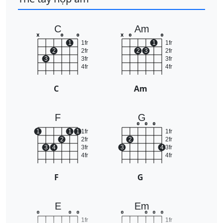
C
Am
x
o
o
x
o
o
1
1fr
1
1fr
2
2fr
2
3
2fr
3
3fr
3fr
4fr
4fr
C
Am
F
G
o
o
o
1
1
1
1fr
1fr
2
2fr
2
2fr
3
4
3fr
3
4
3fr
4fr
4fr
F
G
E
Em
o
o
o
o
o
o
o
1fr
1fr