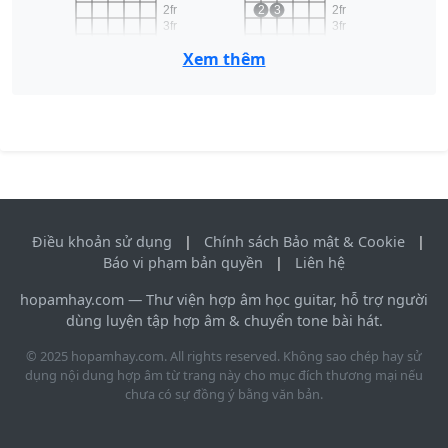
2fr
2
3
2fr
3fr
3fr
4fr
4fr
Xem thêm
1
E
Em
2
3
Điều khoản sử dụng
|
Chính sách Bảo mật & Cookie
|
Báo vi phạm bản quyền
|
Liên hệ
hopamhay.com — Thư viện hợp âm học guitar, hỗ trợ người
dùng luyện tập hợp âm & chuyển tone bài hát.
© 2025 hopamhay.com. All rights reserved. Không sao chép hay sử
dụng nội dung hợp âm từ trang này cho mục đích thương mại nếu
chưa có sự đồng ý bằng văn bản.