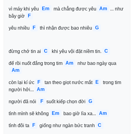
Em
Am
vì máy khi yêu
 mà chẳng được yêu
... như 
F
bây giờ
F
G
yêu nhiều
 thì nhận được bao nhiêu
C
C
đừng chớ tin ai
 khi yêu vội đặt niềm tin.
Am
để rồi nuốt đắng trong tim
 như bao ngày qua
Am
F
E
còn lại kí ức
 tan theo giọt nước mắt
 trong tim 
Am
người hởi...
F
G
người đã nói 
suốt kiếp chọn đời
Em
Am
tình mình sẽ không
 bao giờ lìa xa...
F
C
tình đôi ta
 giống như ngàn bức tranh