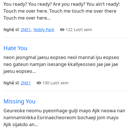
You ready? You ready? Are you ready? You ain’t ready!
Touch me over here. Touch me touch me over there
Touch me over here…
Nghệ sĩ:
2NE1
,
Teddy Park
122 Lượt xem
Hate You
neon jeongmal jaesu eopseo neol mannal iyu eopseo
neo gateun namjan isesange kkallyeosseo jae jae jae
jaesu eopseo…
Nghệ sĩ:
2NE1
100 Lượt xem
Missing You
Geureoke neomu pyeonhage gulji mayo Ajik neowa nan
namnaminikka Eorinaecheoreom bochaeji jom mayo
Ajik sijakdo an…