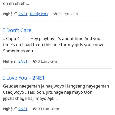
eh eh eh eh…
Nghệ sĩ:
2NE1
,
Teddy Park
0 Lượt xem
I Don’t Care
:: Capo 4 :: - - - Hey playboy It's about time And your
time's up I had to do this one for my girls you know
Sometimes you…
Nghệ sĩ:
2NE1
0 Lượt xem
I Love You – 2NE1
Geudae naegeman jalhaejwoyo Hangsang nayegeman
useojwoyo I said ooh, jiltuhage haji mayo Ooh,
jipchakhage haji mayo Ajik…
Nghệ sĩ:
2NE1
99 Lượt xem