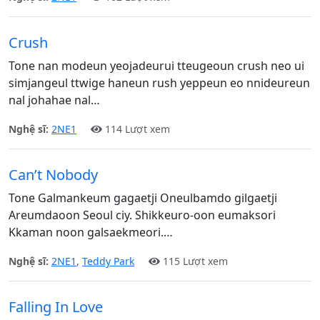
Crush
Tone nan modeun yeojadeurui tteugeoun crush neo ui
simjangeul ttwige haneun rush yeppeun eo nnideureun
nal johahae nal…
Nghệ sĩ:
2NE1
114 Lượt xem
Can’t Nobody
Tone Galmankeum gagaetji Oneulbamdo gilgaetji
Areumdaoon Seoul ciy. Shikkeuro-oon eumaksori
Kkaman noon galsaekmeori.…
Nghệ sĩ:
2NE1
,
Teddy Park
115 Lượt xem
Falling In Love