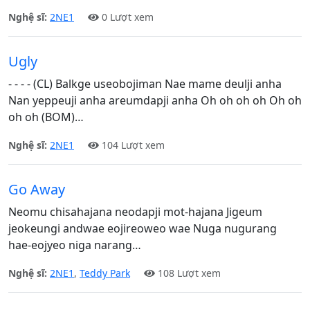
Nghệ sĩ:
2NE1
0 Lượt xem
Ugly
- - - - (CL) Balkge useobojiman Nae mame deulji anha
Nan yeppeuji anha areumdapji anha Oh oh oh oh Oh oh
oh oh (BOM)…
Nghệ sĩ:
2NE1
104 Lượt xem
Go Away
Neomu chisahajana neodapji mot-hajana Jigeum
jeokeungi andwae eojireoweo wae Nuga nugurang
hae-eojyeo niga narang…
Nghệ sĩ:
2NE1
,
Teddy Park
108 Lượt xem