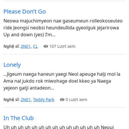
Please Don’t Go
Neowa majuchimyeon nae gaseumeun rolleokoseuteo
ride Jeongsi neobsi heundeullida gyeolguk jejarirowa
Up and down (yes) I’m…
Nghệ sĩ:
2NE1
,
CL
107 Lượt xem
Lonely
...Jigeum naega haneun yaegi Neol apeuge halji mol la
Ama nal jukdo rok miwohage doel kkeo ya Naega
yejeon gatji antadeon…
Nghệ sĩ:
2NE1
,
Teddy Park
0 Lượt xem
In The Club
Uh uh uh uh uh uh uh uh uh uh uh uh uh uh Neoui