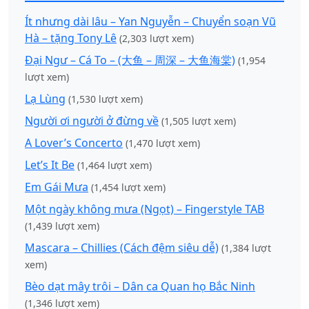
Ít nhưng dài lâu – Yan Nguyễn – Chuyển soạn Vũ
Hà – tặng Tony Lê
(2,303 lượt xem)
Đại Ngư – Cá To – (大鱼 – 周深 – 大鱼海棠)
(1,954
lượt xem)
Lạ Lùng
(1,530 lượt xem)
Người ơi người ở đừng về
(1,505 lượt xem)
A Lover’s Concerto
(1,470 lượt xem)
Let’s It Be
(1,464 lượt xem)
Em Gái Mưa
(1,454 lượt xem)
Một ngày không mưa (Ngọt) – Fingerstyle TAB
(1,439 lượt xem)
Mascara – Chillies (Cách đệm siêu dễ)
(1,384 lượt
xem)
Bèo dạt mây trôi – Dân ca Quan họ Bắc Ninh
(1,346 lượt xem)