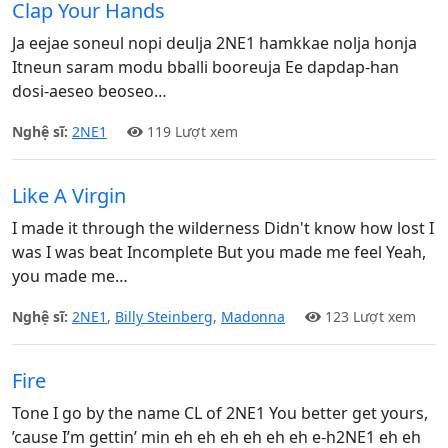
Clap Your Hands
Ja eejae soneul nopi deulja 2NE1 hamkkae nolja honja
Itneun saram modu bballi booreuja Ee dapdap-han
dosi-aeseo beoseo…
Nghệ sĩ:
2NE1
119 Lượt xem
Like A Virgin
I made it through the wilderness Didn't know how lost I
was I was beat Incomplete But you made me feel Yeah,
you made me…
Nghệ sĩ:
2NE1
,
Billy Steinberg
,
Madonna
123 Lượt xem
Fire
Tone I go by the name CL of 2NE1 You better get yours,
’cause I’m gettin’ min eh eh eh eh eh eh e-h2NE1 eh eh