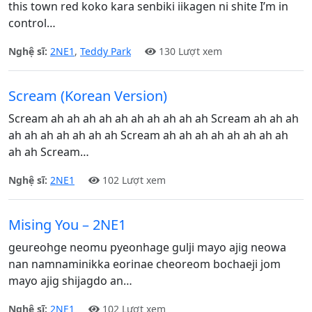
this town red koko kara senbiki iikagen ni shite I’m in
control…
Nghệ sĩ:
2NE1
,
Teddy Park
130 Lượt xem
Scream (Korean Version)
Scream ah ah ah ah ah ah ah ah ah ah Scream ah ah ah
ah ah ah ah ah ah ah Scream ah ah ah ah ah ah ah ah
ah ah Scream…
Nghệ sĩ:
2NE1
102 Lượt xem
Mising You – 2NE1
geureohge neomu pyeonhage gulji mayo ajig neowa
nan namnaminikka eorinae cheoreom bochaeji jom
mayo ajig shijagdo an…
Nghệ sĩ:
2NE1
102 Lượt xem