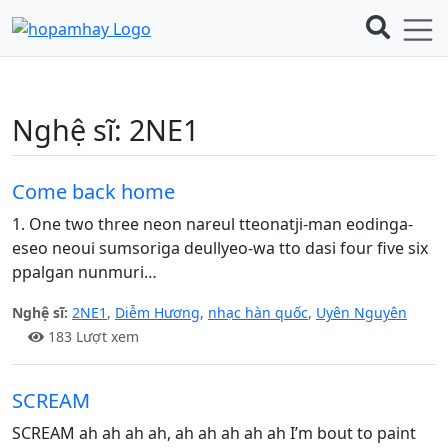
Nghệ sĩ:
2NE1
Come back home
1. One two three neon nareul tteonatji-man eodinga-
eseo neoui sumsoriga deullyeo-wa tto dasi four five six
ppalgan nunmuri…
Nghệ sĩ:
2NE1
,
Diễm Hương
,
nhạc hàn quốc
,
Uyên Nguyên
183 Lượt xem
SCREAM
SCREAM ah ah ah ah, ah ah ah ah ah I’m bout to paint