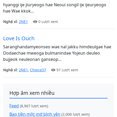
hyanggi ije jiuryeogo hae Neoui songil ije ijeuryeogo
hae Wae kkok…
Nghệ sĩ:
2NE1
0 Lượt xem
Love Is Ouch
Saranghandamyeonseo wae nal jakku himdeulgae hae
Dodaechae mweoga bulmanindae Yojeun deuleo
bujjeok neuleonan ganseop…
Nghệ sĩ:
2NE1
,
Choice37
97 Lượt xem
Hợp âm xem nhiều
Feed
(8,967 lượt xem)
Bao tiền một mớ bình yên
(2,006 lượt xem)