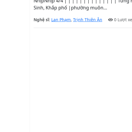
NhịpNhịp 4/4 | | | | | | | | | | | | | | Từn
Sinh, Khắp phố |phường muôn…
Nghệ sĩ:
Lan Phạm
,
Trịnh Thiên Ân
0 Lượt x