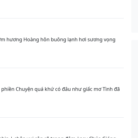
 thơm hương Hoàng hôn buông lạnh hơi sương vọng
 phiền Chuyện quá khứ có đâu như giấc mơ Tình đã