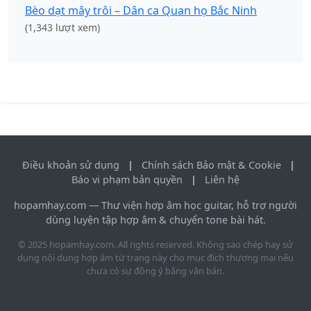
Bèo dạt mây trôi – Dân ca Quan họ Bắc Ninh
(1,343 lượt xem)
Điều khoản sử dụng
|
Chính sách Bảo mật & Cookie
|
Báo vi phạm bản quyền
|
Liên hệ
hopamhay.com — Thư viện hợp âm học guitar, hỗ trợ người
dùng luyện tập hợp âm & chuyển tone bài hát.
© 2025 hopamhay.com. All rights reserved. Không sao chép hay sử
dụng nội dung hợp âm từ trang này cho mục đích thương mại nếu
chưa có sự đồng ý bằng văn bản.