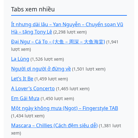
Tabs xem nhiều
Ít nhưng dài lâu – Yan Nguyễn – Chuyển soạn Vũ
Hà – tặng Tony Lê
(2,298 lượt xem)
Đại Ngư – Cá To – (大鱼 – 周深 – 大鱼海棠)
(1,941
lượt xem)
Lạ Lùng
(1,526 lượt xem)
Người ơi người ở đừng về
(1,501 lượt xem)
Let’s It Be
(1,459 lượt xem)
A Lover’s Concerto
(1,465 lượt xem)
Em Gái Mưa
(1,450 lượt xem)
Một ngày không mưa (Ngọt) – Fingerstyle TAB
(1,434 lượt xem)
Mascara – Chillies (Cách đệm siêu dễ)
(1,381 lượt
xem)