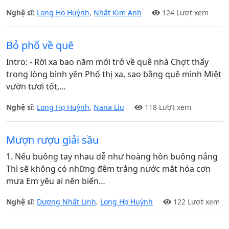
Nghệ sĩ:
Long Họ Huỳnh
,
Nhật Kim Anh
124 Lượt xem
Bỏ phố về quê
Intro: - Rời xa bao năm mới trở về quê nhà Chợt thấy
trong lòng bình yên Phố thị xa, sao bằng quê mình Miệt
vườn tươi tốt,…
Nghệ sĩ:
Long Họ Huỳnh
,
Nana Liu
118 Lượt xem
Mượn rượu giải sầu
1. Nếu buông tay nhau dễ như hoàng hôn buông nắng
Thì sẽ không có những đêm trắng nước mắt hóa cơn
mưa Em yêu ai nên biến…
Nghệ sĩ:
Dương Nhất Linh
,
Long Họ Huỳnh
122 Lượt xem