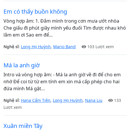
Em có thấy buồn không
Vòng hợp âm: 1. Đắm mình trong cơn mưa ướt nhòa
Che giấu đi phút giây mình yếu đuối Tìm được nhau khó
lắm em ơi Sao em để…
Nghệ sĩ:
Long Họ Huỳnh
,
Mario Band
103 Lượt xem
Má la anh giờ
Intro và vòng hợp âm: - Má la anh giờ về đi để cho em
nhờ Để coi từ từ em tính em xin má cấp phép cho hai
đứa mình Má gật…
Nghệ sĩ:
Hana Cẩm Tiên
,
Long Họ Huỳnh
,
Nana Liu
133
Lượt xem
Xuân miền Tây