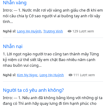
Nhẫn vàng
Intro: --- 1. Nước mắt rơi vội vàng anh giấu che đi khi em
nói câu chia ly Cớ sao người vì ai buông tay anh rồi vậy
tình…
Nghệ sĩ:
Long Họ Huỳnh
,
Trương Vinh
129 Lượt xem
Nhẫn nại
1. Lời ngọt ngào người trao cũng tan thành mây Từng
kỷ niệm cứ thế siết lấy em chặt Bao nhiêu năm cạnh
nhau buồn vui cùng…
Nghệ sĩ:
Kim Ny Ngọc
,
Long Họ Huỳnh
111 Lượt xem
Người ta có yêu anh không?
Intro: --- 1. Nếu anh đã không bằng lòng với những gì ta
đang có Thì anh hãy quay lưng đi tìm hạnh phúc cho