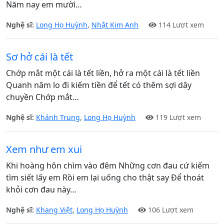
Năm nay em mười…
Nghệ sĩ:
Long Họ Huỳnh
,
Nhật Kim Anh
114 Lượt xem
Sơ hở cái là tết
Chớp mắt một cái là tết liền, hở ra một cái là tết liền
Quanh năm lo đi kiếm tiền để tết có thêm sợi dây
chuyền Chớp mắt…
Nghệ sĩ:
Khánh Trung
,
Long Họ Huỳnh
119 Lượt xem
Xem như em xui
Khi hoàng hôn chìm vào đêm Những cơn đau cứ kiếm
tìm siết lấy em Rồi em lại uống cho thật say Để thoát
khỏi cơn đau này…
Nghệ sĩ:
Khang Việt
,
Long Họ Huỳnh
106 Lượt xem