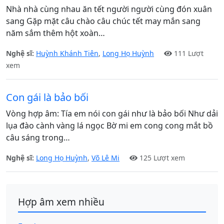
Nhà nhà cùng nhau ăn tết người người cùng đón xuân
sang Gặp mặt câu chào câu chúc tết may mắn sang
năm sắm thêm hột xoàn…
Nghệ sĩ:
Huỳnh Khánh Tiên
,
Long Họ Huỳnh
111 Lượt
xem
Con gái là bảo bối
Vòng hợp âm: Tía em nói con gái như là bảo bối Như dải
lụa đào cành vàng lá ngọc Bờ mi em cong cong mắt bồ
câu sáng trong…
Nghệ sĩ:
Long Họ Huỳnh
,
Võ Lê Mi
125 Lượt xem
Hợp âm xem nhiều