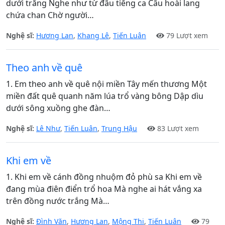
dưới trăng Nghe như từ đâu tiếng ca Câu hoài lang
chứa chan Chờ người…
Nghệ sĩ:
Hương Lan
,
Khang Lê
,
Tiến Luân
79 Lượt xem
Theo anh về quê
1. Em theo anh về quê nội miền Tây mến thương Một
miền đất quê quanh năm lúa trổ vàng bông Dập dìu
dưới sông xuồng ghe đàn…
Nghệ sĩ:
Lê Như
,
Tiến Luân
,
Trung Hậu
83 Lượt xem
Khi em về
1. Khi em về cánh đồng nhuộm đỏ phù sa Khi em về
đang mùa điên điển trổ hoa Mà nghe ai hát vắng xa
trên đồng nước trắng Mà…
Nghệ sĩ:
Đình Văn
,
Hương Lan
,
Mộng Thi
,
Tiến Luân
79