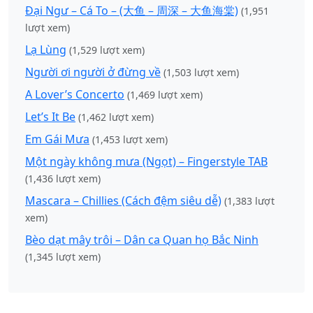
Đại Ngư – Cá To – (大鱼 – 周深 – 大鱼海棠)
(1,951
lượt xem)
Lạ Lùng
(1,529 lượt xem)
Người ơi người ở đừng về
(1,503 lượt xem)
A Lover’s Concerto
(1,469 lượt xem)
Let’s It Be
(1,462 lượt xem)
Em Gái Mưa
(1,453 lượt xem)
Một ngày không mưa (Ngọt) – Fingerstyle TAB
(1,436 lượt xem)
Mascara – Chillies (Cách đệm siêu dễ)
(1,383 lượt
xem)
Bèo dạt mây trôi – Dân ca Quan họ Bắc Ninh
(1,345 lượt xem)