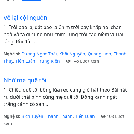
Về lại cội nguồn
1. Trời bao la, đất bao la Chim trời bay khắp nơi chan
hoà Và ta đi cũng như chim Tung trời cao niềm vui lai
láng. Rồi đôi…
Nghệ sĩ:
Dương Ngọc Thái
,
Khôi Nguyên
,
Quang Linh
,
Thanh
Thúy
,
Tiến Luân
,
Trung Kiên
146 Lượt xem
Nhớ mẹ quê tôi
1. Chiều quê tôi bông lúa reo cùng gió hát theo Bài hát
ru dưới thái bình cùng mẹ quê tôi Đồng xanh ngát
trắng cánh cò san…
Nghệ sĩ:
Bích Tuyền
,
Thanh Thanh
,
Tiến Luân
108 Lượt
xem