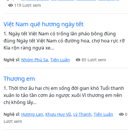
119 Lượt xem
Việt Nam quê hương ngày tết
1. Ngày tết Việt Nam có trống lân pháo bông đùng
đùng Ngày tết Việt Nam có đường hoa, chợ hoa rực rỡ
Kìa rộn ràng ngựa xe…
Nghệ sĩ:
Nhóm Phù Sa
,
Tiến Luân
85 Lượt xem
Thương em
1. Thời thơ ấu hai chị em sống đời gian khó Tuổi thanh
xuân lo tảo tần cơm áo ngược xuôi Vì thương em nên
chị không lấy…
Nghệ sĩ:
Hương Lan
,
Khưu Huy Vũ
,
Lý Thanh
,
Tiến Luân
0
Lượt xem