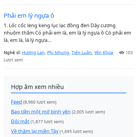
Phải em lý ngựa ô
1. Lốc cốc leng keng lục lạc đồng đen Dây cương
nhuộm thắm Có phải em là, em là lý ngựa ô Có phải em
là, em là, là lý ngựa…
Nghệ sĩ:
Hương Lan
,
Phi Nhung
,
Tiến Luân
,
Yến Khoa
103
Lượt xem
Hợp âm xem nhiều
Feed
(8,960 lượt xem)
Bao tiền một mớ bình yên
(2,005 lượt xem)
Đôi mắt
(1,877 lượt xem)
Về thăm lại miền Tây
(1,695 lượt xem)