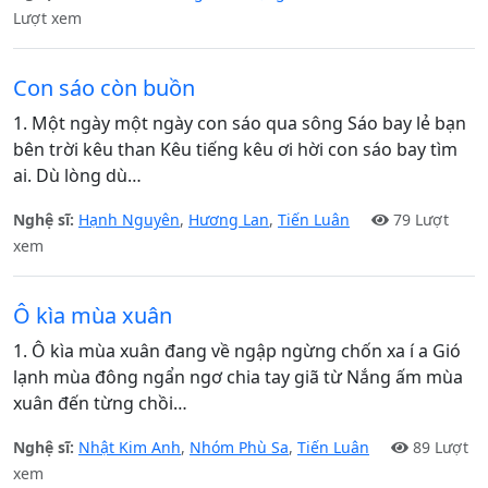
Lượt xem
Con sáo còn buồn
1. Một ngày một ngày con sáo qua sông Sáo bay lẻ bạn
bên trời kêu than Kêu tiếng kêu ơi hời con sáo bay tìm
ai. Dù lòng dù…
Nghệ sĩ:
Hạnh Nguyên
,
Hương Lan
,
Tiến Luân
79 Lượt
xem
Ô kìa mùa xuân
1. Ô kìa mùa xuân đang về ngập ngừng chốn xa í a Gió
lạnh mùa đông ngẩn ngơ chia tay giã từ Nắng ấm mùa
xuân đến từng chồi…
Nghệ sĩ:
Nhật Kim Anh
,
Nhóm Phù Sa
,
Tiến Luân
89 Lượt
xem