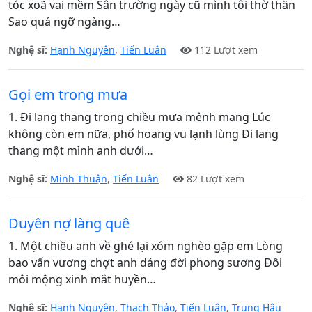
tóc xoã vai mềm Sân trường ngày cũ mình tôi thờ thẫn
Sao quá ngỡ ngàng…
Nghệ sĩ:
Hạnh Nguyên
,
Tiến Luân
112 Lượt xem
Gọi em trong mưa
1. Đi lang thang trong chiều mưa mênh mang Lúc
không còn em nữa, phố hoang vu lạnh lùng Đi lang
thang một mình anh dưới…
Nghệ sĩ:
Minh Thuận
,
Tiến Luân
82 Lượt xem
Duyên nợ làng quê
1. Một chiều anh về ghé lại xóm nghèo gặp em Lòng
bao vấn vương chợt anh dáng đời phong sương Đôi
môi mộng xinh mắt huyền…
Nghệ sĩ:
Hạnh Nguyên
,
Thạch Thảo
,
Tiến Luân
,
Trung Hậu