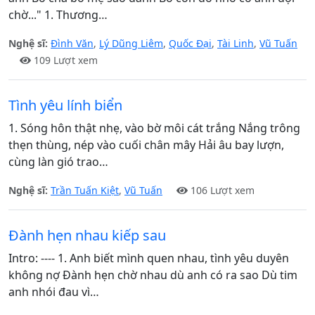
chờ..." 1. Thương…
Nghệ sĩ:
Đình Văn
,
Lý Dũng Liêm
,
Quốc Đại
,
Tài Linh
,
Vũ Tuấn
109 Lượt xem
Tình yêu lính biển
1. Sóng hôn thật nhẹ, vào bờ môi cát trắng Nắng trông
thẹn thùng, nép vào cuối chân mây Hải âu bay lượn,
cùng làn gió trao…
Nghệ sĩ:
Trần Tuấn Kiệt
,
Vũ Tuấn
106 Lượt xem
Đành hẹn nhau kiếp sau
Intro: ---- 1. Anh biết mình quen nhau, tình yêu duyên
không nợ Đành hẹn chờ nhau dù anh có ra sao Dù tim
anh nhói đau vì…