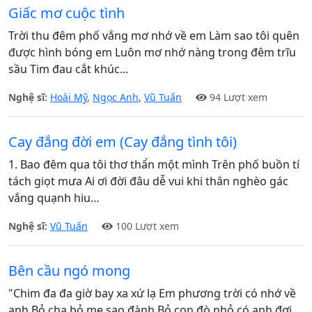
Giấc mơ cuộc tình
Trời thu đêm phố vắng mơ nhớ về em Làm sao tôi quên
được hình bóng em Luôn mơ nhớ nàng trong đêm trĩu
sầu Tim đau cắt khúc…
Nghệ sĩ:
Hoài Mỹ
,
Ngọc Anh
,
Vũ Tuấn
94 Lượt xem
Cay đắng đời em (Cay đắng tình tôi)
1. Bao đêm qua tôi thơ thẩn một mình Trên phố buồn tí
tách giọt mưa Ai ơi đời đâu dễ vui khi thân nghèo gác
vắng quạnh hiu…
Nghệ sĩ:
Vũ Tuấn
100 Lượt xem
Bên cầu ngó mong
"Chim đa đa giờ bay xa xứ lạ Em phương trời có nhớ về
anh Bỏ cha bỏ mẹ sao đành Bỏ con đò nhỏ có anh đợi