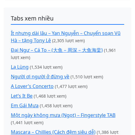
Tabs xem nhiều
Ít nhưng dài lâu – Yan Nguyễn – Chuyển soạn Vũ
Hà – tặng Tony Lê
(2,305 lượt xem)
Đại Ngư – Cá To – (大鱼 – 周深 – 大鱼海棠)
(1,961
lượt xem)
Lạ Lùng
(1,534 lượt xem)
Người ơi người ở đừng về
(1,510 lượt xem)
A Lover’s Concerto
(1,477 lượt xem)
Let’s It Be
(1,468 lượt xem)
Em Gái Mưa
(1,458 lượt xem)
Một ngày không mưa (Ngọt) – Fingerstyle TAB
(1,441 lượt xem)
Mascara – Chillies (Cách đệm siêu dễ)
(1,386 lượt