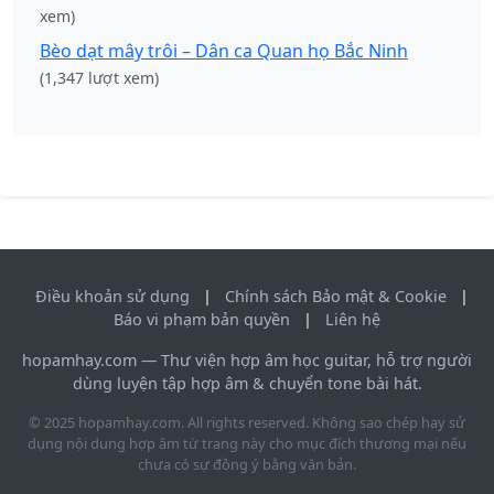
xem)
Bèo dạt mây trôi – Dân ca Quan họ Bắc Ninh
(1,347 lượt xem)
Điều khoản sử dụng
|
Chính sách Bảo mật & Cookie
|
Báo vi phạm bản quyền
|
Liên hệ
hopamhay.com — Thư viện hợp âm học guitar, hỗ trợ người
dùng luyện tập hợp âm & chuyển tone bài hát.
© 2025 hopamhay.com. All rights reserved. Không sao chép hay sử
dụng nội dung hợp âm từ trang này cho mục đích thương mại nếu
chưa có sự đồng ý bằng văn bản.