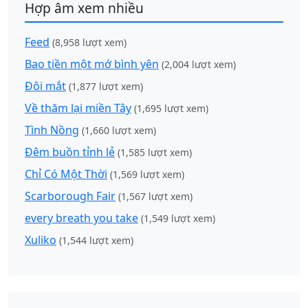
Hợp âm xem nhiều
Feed
(8,958 lượt xem)
Bao tiền một mớ bình yên
(2,004 lượt xem)
Đôi mắt
(1,877 lượt xem)
Về thăm lại miền Tây
(1,695 lượt xem)
Tình Nồng
(1,660 lượt xem)
Đêm buồn tỉnh lẻ
(1,585 lượt xem)
Chỉ Có Một Thời
(1,569 lượt xem)
Scarborough Fair
(1,567 lượt xem)
every breath you take
(1,549 lượt xem)
Xuliko
(1,544 lượt xem)