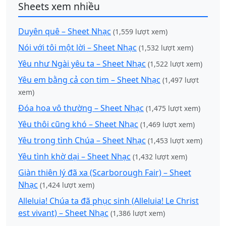
Sheets xem nhiều
Duyên quê – Sheet Nhạc
(1,559 lượt xem)
Nói với tôi một lời – Sheet Nhạc
(1,532 lượt xem)
Yêu như Ngài yêu ta – Sheet Nhạc
(1,522 lượt xem)
Yêu em bằng cả con tim – Sheet Nhạc
(1,497 lượt
xem)
Đóa hoa vô thường – Sheet Nhạc
(1,475 lượt xem)
Yêu thôi cũng khó – Sheet Nhạc
(1,469 lượt xem)
Yêu trong tình Chúa – Sheet Nhạc
(1,453 lượt xem)
Yêu tình khờ dại – Sheet Nhạc
(1,432 lượt xem)
Giàn thiên lý đã xa (Scarborough Fair) – Sheet
Nhạc
(1,424 lượt xem)
Alleluia! Chúa ta đã phục sinh (Alleluia! Le Christ
est vivant) – Sheet Nhạc
(1,386 lượt xem)