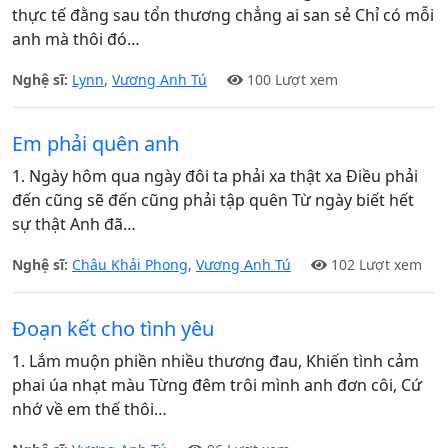
thực tế đằng sau tổn thương chẳng ai san sẻ Chỉ có mỗi
anh mà thôi đó…
Nghệ sĩ:
Lynn
,
Vương Anh Tú
100 Lượt xem
Em phải quên anh
1. Ngày hôm qua ngày đôi ta phải xa thật xa Điều phải
đến cũng sẽ đến cũng phải tập quên Từ ngày biết hết
sự thật Anh đã…
Nghệ sĩ:
Châu Khải Phong
,
Vương Anh Tú
102 Lượt xem
Đoạn kết cho tình yêu
1. Lắm muộn phiền nhiều thương đau, Khiến tình cảm
phai úa nhạt màu Từng đêm trôi mình anh đơn côi, Cứ
nhớ về em thế thôi…