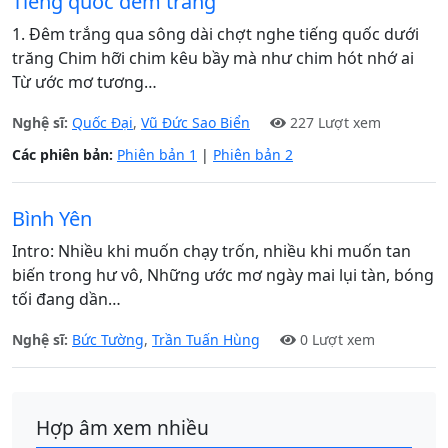
Tiếng quốc đêm trăng
1. Đêm trắng qua sông dài chợt nghe tiếng quốc dưới
trăng Chim hỡi chim kêu bầy mà như chim hót nhớ ai
Từ ước mơ tương…
Nghệ sĩ:
Quốc Đại
,
Vũ Đức Sao Biển
227 Lượt xem
Các phiên bản:
Phiên bản 1
|
Phiên bản 2
Bình Yên
Intro: Nhiều khi muốn chạy trốn, nhiều khi muốn tan
biến trong hư vô, Những ước mơ ngày mai lụi tàn, bóng
tối đang dần…
Nghệ sĩ:
Bức Tường
,
Trần Tuấn Hùng
0 Lượt xem
Hợp âm xem nhiều