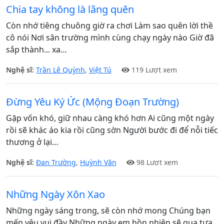
Chia tay không là lãng quên
Còn nhớ tiêng chuông giờ ra chơi Làm sao quên lời thề
cô nói Nơi sân trường mình cùng chạy ngày nào Giờ đã
sắp thành... xa…
Nghệ sĩ:
Trần Lê Quỳnh
,
Việt Tú
119 Lượt xem
Đừng Yêu Ký Ức (Mộng Đoạn Trường)
Gặp vốn khó, giữ nhau càng khó hơn Ai cũng một ngày
rồi sẽ khác áo kia rồi cũng sờn Người bước đi để nỗi tiếc
thương ở lại…
Nghệ sĩ:
Đan Trường
,
Huỳnh Văn
98 Lượt xem
Những Ngày Xôn Xao
Những ngày sáng trong, sẽ còn nhớ mong Chúng bạn
mến yêu vui đầy Những ngày em hồn nhiên sẽ qua tựa