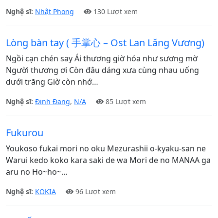
Nghệ sĩ:
Nhật Phong
130 Lượt xem
Lòng bàn tay ( 手掌心 – Ost Lan Lăng Vương)
Ngồi cạn chén say Ái thương giờ hóa như sương mờ
Người thương ơi Còn đâu dáng xưa cùng nhau uống
dưới trăng Giờ còn nhớ…
Nghệ sĩ:
Đinh Đang
,
N/A
85 Lượt xem
Fukurou
Youkoso fukai mori no oku Mezurashii o-kyaku-san ne
Warui kedo koko kara saki de wa Mori de no MANAA ga
aru no Ho~ho~…
Nghệ sĩ:
KOKIA
96 Lượt xem