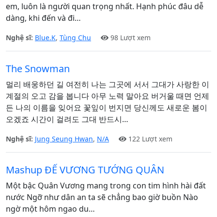
em, luôn là người quan trọng nhất. Hạnh phúc đâu dễ
dàng, khi đến và đi…
Nghệ sĩ:
Blue.K
,
Tùng Chu
98 Lượt xem
The Snowman
멀리 배웅하던 길 여전히 나는 그곳에 서서 그대가 사랑한 이
계절의 오고 감을 봅니다 아무 노력 말아요 버거울 때면 언제
든 나의 이름을 잊어요 꽃잎이 번지면 당신께도 새로운 봄이
오겠죠 시간이 걸려도 그대 반드시…
Nghệ sĩ:
Jung Seung Hwan
,
N/A
122 Lượt xem
Mashup ĐẾ VƯƠNG TƯỚNG QUÂN
Một bậc Quân Vương mang trong con tim hình hài đất
nước Ngỡ như dân an ta sẽ chẳng bao giờ buồn Nào
ngờ một hôm ngao du…