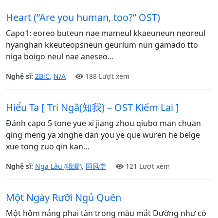
Heart (“Are you human, too?” OST)
Capo1: eoreo buteun nae mameul kkaeuneun neoreul
hyanghan kkeuteopsneun geurium nun gamado tto
niga boigo neul nae aneseo…
Nghệ sĩ:
2BiC
,
N/A
188 Lượt xem
Hiểu Ta [ Tri Ngã(知我) – OST Kiếm Lai ]
Đánh capo 5 tone yue xi jiang zhou qiubo man chuan
qing meng ya xinghe dan you ye que wuren he beige
xue tong zuo qin kan…
Nghệ sĩ:
Nga Lâu (哦漏)
,
国风堂
121 Lượt xem
Một Ngày Rưỡi Ngủ Quên
Một hôm nắng phai tàn trong màu mắt Dường như có