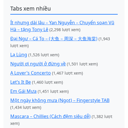
Tabs xem nhiều
Ít nhưng dài lâu – Yan Nguyễn – Chuyển soạn Vũ
Hà – tặng Tony Lê
(2,298 lượt xem)
Đại Ngư – Cá To – (大鱼 – 周深 – 大鱼海棠)
(1,943
lượt xem)
Lạ Lùng
(1,526 lượt xem)
Người ơi người ở đừng về
(1,501 lượt xem)
A Lover’s Concerto
(1,467 lượt xem)
Let’s It Be
(1,460 lượt xem)
Em Gái Mưa
(1,451 lượt xem)
Một ngày không mưa (Ngọt) – Fingerstyle TAB
(1,434 lượt xem)
Mascara – Chillies (Cách đệm siêu dễ)
(1,382 lượt
xem)