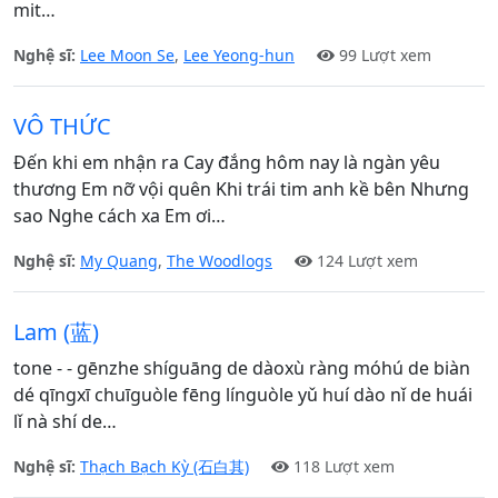
mit…
Nghệ sĩ:
Lee Moon Se
,
Lee Yeong-hun
99 Lượt xem
VÔ THỨC
Đến khi em nhận ra Cay đắng hôm nay là ngàn yêu
thương Em nỡ vội quên Khi trái tim anh kề bên Nhưng
sao Nghe cách xa Em ơi…
Nghệ sĩ:
My Quang
,
The Woodlogs
124 Lượt xem
Lam (蓝)
tone - - gēnzhe shíguāng de dàoxù ràng móhú de biàn
dé qīngxī chuīguòle fēng línguòle yǔ huí dào nǐ de huái
lǐ nà shí de…
Nghệ sĩ:
Thạch Bạch Kỳ (石白其)
118 Lượt xem