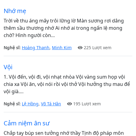
Nhớ mẹ
Trời về thu áng mây trôi lững lờ Màn sương rơi dâng
thêm sầu thương nhớ Ai nhớ ai trong ngấn lệ mong
chờ? Hình người còn…
Nghệ sĩ:
Hoàng Thanh
,
Minh Kim
225 Lượt xem
Vội
1. Vội đến, vội đi, vội nhạt nhòa Vội vàng sum họp vội
chia xa Vội ăn, vội nói rồi vội thở Vội hưởng thụ mau để
vội già.…
Nghệ sĩ:
Lệ Hồng
,
Võ Tá Hân
195 Lượt xem
Cảm niệm ân sư
Chắp tay búp sen tưởng nhớ thầy Tịnh độ pháp môn