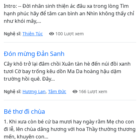
Intro: -- Đời nhân sinh thiện ác đâu xa trong lòng Tìm
hạnh phúc hãy để tâm can bình an Nhìn không thấy chỉ
như khói mây,…
Nghệ sĩ:
Thiên Túc
100 Lượt xem
Đón mừng Đản Sanh
Cây khô trở lại đâm chồi Xuân tàn hè đến núi đồi xanh
tươi Cờ bay trống kêu dồn Ma Da hoàng hậu dặm
trường hồi quê. Đây…
Nghệ sĩ:
Hương Lan
,
Tâm Đức
166 Lượt xem
Bé thơ đi chùa
1. Khi xưa còn bé cứ ba mươi hay ngày rằm Mẹ cho con
đi lễ, lên chùa dâng hương với hoa Thầy thường thương
mến, khuyên con…