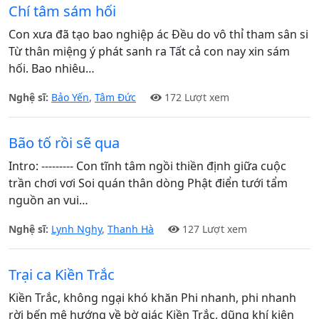
Chí tâm sám hối
Con xưa đã tạo bao nghiệp ác Đều do vô thỉ tham sân si
Từ thân miệng ý phát sanh ra Tất cả con nay xin sám
hối. Bao nhiêu…
Nghệ sĩ:
Bảo Yến
,
Tâm Đức
172 Lượt xem
Bão tố rồi sẽ qua
Intro: --------- Con tĩnh tâm ngồi thiền định giữa cuộc
trần chơi vơi Soi quán thân dòng Phật điển tưới tẩm
nguồn an vui…
Nghệ sĩ:
Lynh Nghy
,
Thanh Hà
127 Lượt xem
Trại ca Kiền Trắc
Kiền Trắc, không ngại khó khăn Phi nhanh, phi nhanh
rời bến mê hướng về bờ giác Kiền Trắc, dũng khí kiên