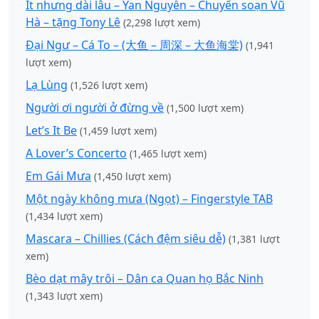
Ít nhưng dài lâu – Yan Nguyễn – Chuyển soạn Vũ
Hà – tặng Tony Lê
(2,298 lượt xem)
Đại Ngư – Cá To – (大鱼 – 周深 – 大鱼海棠)
(1,941
lượt xem)
Lạ Lùng
(1,526 lượt xem)
Người ơi người ở đừng về
(1,500 lượt xem)
Let’s It Be
(1,459 lượt xem)
A Lover’s Concerto
(1,465 lượt xem)
Em Gái Mưa
(1,450 lượt xem)
Một ngày không mưa (Ngọt) – Fingerstyle TAB
(1,434 lượt xem)
Mascara – Chillies (Cách đệm siêu dễ)
(1,381 lượt
xem)
Bèo dạt mây trôi – Dân ca Quan họ Bắc Ninh
(1,343 lượt xem)