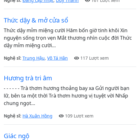
Nghệ sĩ:
Đang cập nhật
,
Duy Thanh
161 Lượt xem
Thức dậy & mở cửa sổ
Thức dậy mỉm miệng cười Hăm bốn giờ tinh khôi Xin
nguyện sống trọn vẹn Mắt thương nhìn cuộc đời Thức
dậy mỉm miệng cười…
Nghệ sĩ:
Trung Hậu
,
Võ Tá Hân
117 Lượt xem
Hương trà tri âm
- - - - - - Trà thơm hương thoảng bay xa Gửi người bạn
lữ, bên ta một thời Trà thơm hương vị tuyệt vời Nhấp
chung ngọt…
Nghệ sĩ:
Hà Xuân Hồng
109 Lượt xem
Giác ngộ