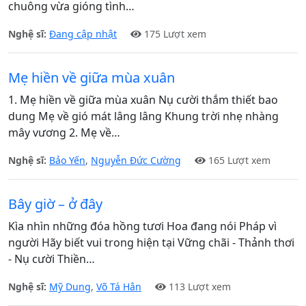
chuông vừa gióng tình…
Nghệ sĩ:
Đang cập nhật
175 Lượt xem
Mẹ hiền về giữa mùa xuân
1. Mẹ hiền về giữa mùa xuân Nụ cười thắm thiết bao
dung Mẹ về gió mát lâng lâng Khung trời nhẹ nhàng
mây vương 2. Mẹ về…
Nghệ sĩ:
Bảo Yến
,
Nguyễn Đức Cường
165 Lượt xem
Bây giờ – ở đây
Kìa nhìn những đóa hồng tươi Hoa đang nói Pháp vì
người Hãy biết vui trong hiện tại Vững chãi - Thảnh thơi
- Nụ cười Thiền…
Nghệ sĩ:
Mỹ Dung
,
Võ Tá Hân
113 Lượt xem