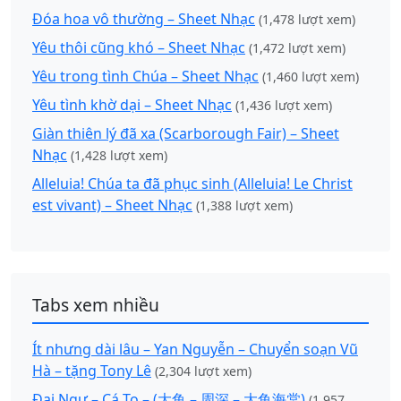
Đóa hoa vô thường – Sheet Nhạc
(1,478 lượt xem)
Yêu thôi cũng khó – Sheet Nhạc
(1,472 lượt xem)
Yêu trong tình Chúa – Sheet Nhạc
(1,460 lượt xem)
Yêu tình khờ dại – Sheet Nhạc
(1,436 lượt xem)
Giàn thiên lý đã xa (Scarborough Fair) – Sheet
Nhạc
(1,428 lượt xem)
Alleluia! Chúa ta đã phục sinh (Alleluia! Le Christ
est vivant) – Sheet Nhạc
(1,388 lượt xem)
Tabs xem nhiều
Ít nhưng dài lâu – Yan Nguyễn – Chuyển soạn Vũ
Hà – tặng Tony Lê
(2,304 lượt xem)
Đại Ngư – Cá To – (大鱼 – 周深 – 大鱼海棠)
(1,957