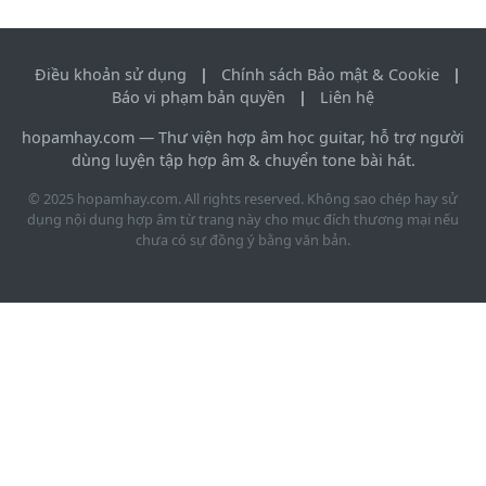
Điều khoản sử dụng
|
Chính sách Bảo mật & Cookie
|
Báo vi phạm bản quyền
|
Liên hệ
hopamhay.com — Thư viện hợp âm học guitar, hỗ trợ người
dùng luyện tập hợp âm & chuyển tone bài hát.
© 2025 hopamhay.com. All rights reserved. Không sao chép hay sử
dụng nội dung hợp âm từ trang này cho mục đích thương mại nếu
chưa có sự đồng ý bằng văn bản.