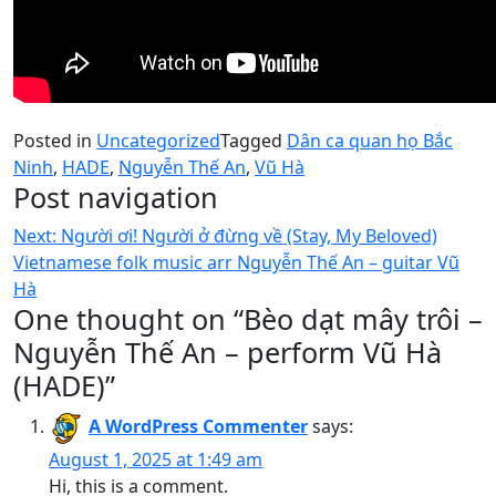
Posted in
Uncategorized
Tagged
Dân ca quan họ Bắc
Ninh
,
HADE
,
Nguyễn Thế An
,
Vũ Hà
Post navigation
Next:
Người ơi! Người ở đừng về (Stay, My Beloved)
Vietnamese folk music arr Nguyễn Thế An – guitar Vũ
Hà
One thought on “
Bèo dạt mây trôi –
Nguyễn Thế An – perform Vũ Hà
(HADE)
”
A WordPress Commenter
says:
August 1, 2025 at 1:49 am
Hi, this is a comment.