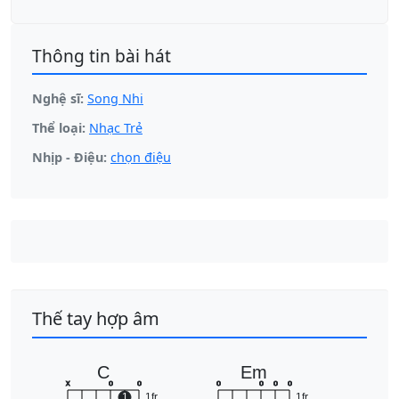
Thông tin bài hát
Nghệ sĩ:
Song Nhi
Thể loại:
Nhạc Trẻ
Nhịp - Điệu:
chọn điệu
Thế tay hợp âm
C
Em
x
o
o
o
o
o
o
1
1fr
1fr