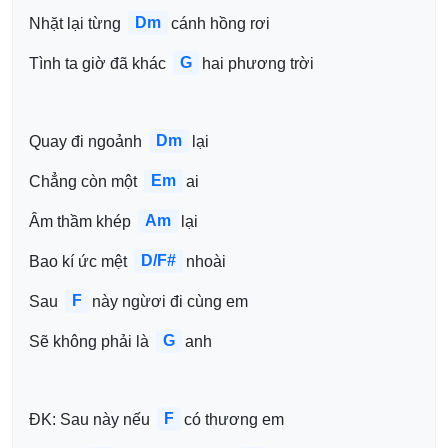
Dm
Nhặt lại từng 
cánh hồng rơi 
G
Tình ta giờ đã khác 
hai phương trời 
Dm
Quay đi ngoảnh 
lại 
Em
Chẳng còn một 
ai 
Am
Âm thầm khép 
lại 
D/F#
Bao kí ức mệt 
nhoài 
F
Sau 
này ngừơi đi cùng em 
G
Sẽ không phải là 
anh 
F
ĐK: Sau này nếu 
có thương em 