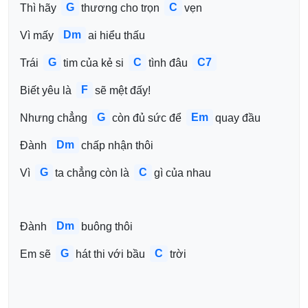
G
C
Thì hãy 
thương cho trọn 
vẹn
Dm
Vì mấy 
ai hiểu thấu 
G
C
C7
Trái 
tim của kẻ si 
tình đâu 
F
Biết yêu là 
sẽ mệt đấy! 
G
Em
Nhưng chẳng 
còn đủ sức để 
quay đầu 
Dm
Đành 
chấp nhận thôi 
G
C
Vì 
ta chẳng còn là 
gì của nhau
Dm
Đành 
buông thôi 
G
C
Em sẽ 
hát thi với bầu 
trời 