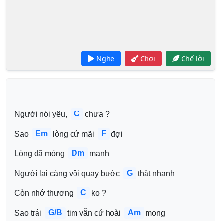
Nghe
Chơi
Chế lời
C
Người nói yêu, 
chưa ? 
Em
F
Sao 
lòng cứ mãi 
đợi
Dm
Lòng đã mỏng 
manh
G
Người lại càng vội quay bước 
thật nhanh 
C
Còn nhớ thương 
ko ? 
G/B
Am
Sao trái 
tim vẫn cứ hoài 
mong