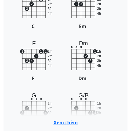
2
2fr
2
3
2fr
3
3fr
3fr
4fr
4fr
C
Em
F
Dm
x
x
o
1
1
1
1fr
1
1fr
2
2fr
2
2fr
3
4
3fr
3
3fr
4fr
4fr
F
Dm
G
G/B
o
o
o
x
o
o
1fr
1fr
2
2fr
2
2fr
3
4
3fr
3
4
3fr
4fr
4fr
Xem thêm
G
G/B