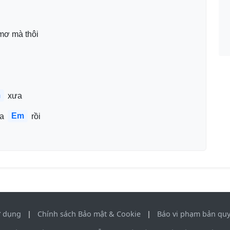
mơ mà thôi
m
 xưa
Em
a 
 rồi
ử dụng
|
Chính sách Bảo mật & Cookie
|
Báo vi phạm bản qu