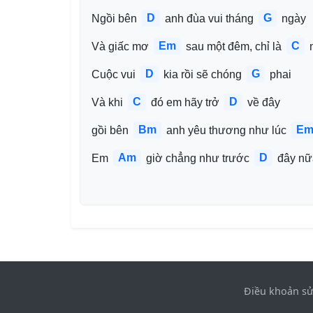
D
G
Ngồi bên 
 anh đùa vui tháng 
 ngày
Em
C
Và giấc mơ 
 sau một đêm, chỉ là 
 
D
G
Cuộc vui 
 kia rồi sẽ chóng 
 phai
C
D
Và khi 
 đó em hãy trở 
 về đây
Bm
E
gồi bên 
 anh yêu thương như lúc 
Am
D
Em 
 giờ chẳng như trước 
 đây nữ
Điều khoản s