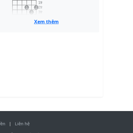
1fr
1
2
2fr
3
3fr
4fr
Xem thêm
D
G
o
o
o
1fr
2
2fr
3
4
3fr
4fr
G
Am
x
o
o
1
1fr
2
3
2fr
3fr
4fr
yền
|
Liên hệ