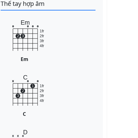
Thế tay hợp âm
Em
o
o
o
o
1fr
2
3
2fr
3fr
4fr
Em
C
x
o
o
1
1fr
2
2fr
3
3fr
4fr
C
D
x
x
o