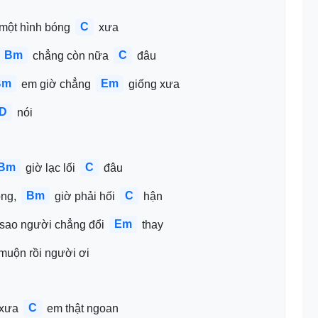
C
 một hình bóng 
 xưa
Bm
C
 chẳng còn nữa 
 đâu
Bm
Em
 em giờ chẳng 
 giống xưa
D
 nói
Bm
C
 giờ lạc lối 
 đâu
Bm
C
ng, 
 giờ phải hối 
 hận
Em
 sao người chẳng đổi 
 thay
 muộn rồi người ơi
C
xưa 
 em thật ngoan