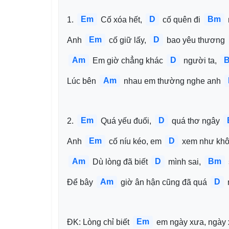
Em
D
Bm
1. 
 Cố xóa hết, 
 cố quên đi 
Em
D
Anh 
 cố giữ lấy, 
 bao yêu thương 
Am
D
 Em giờ chẳng khác 
 người ta, 
Am
Lúc bên 
 nhau em thường nghe anh 
Em
D
2. 
 Quá yếu đuối, 
 quá thơ ngây 
Em
D
Anh 
 cố níu kéo, em 
 xem như khô
Am
D
Bm
 Dù lòng đã biết 
 mình sai, 
Am
D
Để bây 
 giờ ân hận cũng đã quá 
Em
ĐK: Lòng chỉ biết 
 em ngày xưa, ngày 