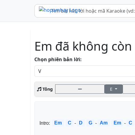
Em đã không còn 
Chọn phiên bản lời:
Tông
E
Em
C
D
G
Am
Em
C
Intro: 
-
-
-