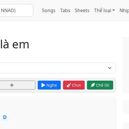
Songs
Tabs
Sheets
Thể loại
Nhịp
là em
Nghe
Chơi
Chế lời
D