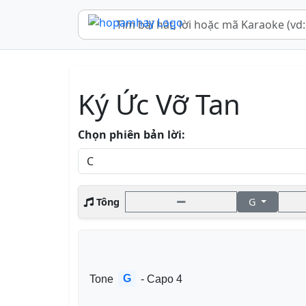
Ký Ức Vỡ Tan
Chọn phiên bản lời:
Tông
G
G
Tone 
 - Capo 4