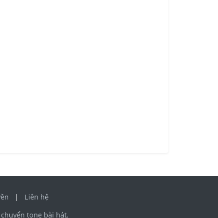
yền
|
Liên hệ
chuyển tone bài hát.