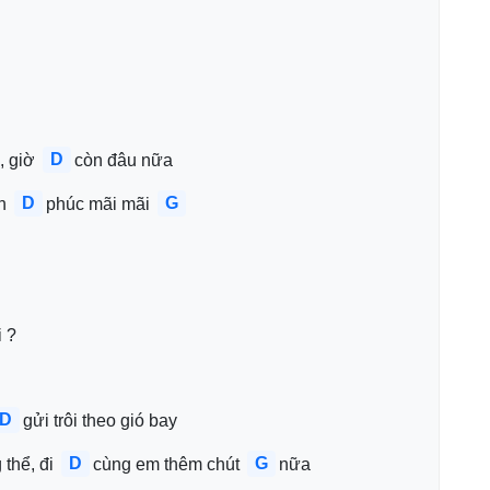
D
, giờ 
còn đâu nữa
D
G
h 
phúc mãi mãi 
i ?
D
gửi trôi theo gió bay
D
G
thể, đi 
cùng em thêm chút 
nữa