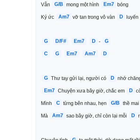
G/B
Em7
Vẫn 
mong một hình 
bóng
Am7
D
Ký ức 
vỡ tan trong vô vàn 
luyến 
G
D/F#
Em7
D
G
- 
C
G
Em7
Am7
D
G
D
Thư tay gửi lại, người có 
nhớ chăn
Em7
D
Chuyện xưa bây giờ, chắc em 
c
C
G/B
Mình 
từng bên nhau, hẹn 
thề mai
Am7
D
Mà 
sao bây giờ, chỉ còn lại mỗi 
G