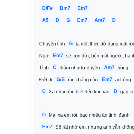
D/F#
Bm7
Em7
A5
D
G
Em7
Am7
D
G
Chuyện tình 
ta một thời, dở dang mất rồi
Em7
Ngỡ 
sẽ trọn đời, bên một người, hạn
C
Am7
Tình 
thắm như tơ duyên 
hồng
G/B
Em7
Đứt đi 
rồi, chẳng còn 
ai trông
C
D
Xa nhau rồi, biết đến khi nào 
gặp lạ
G
Mai xa em rồi, bao nhiêu ân tình, đành 
Em7
Sẽ rất nhớ em, nhưng anh vẫn không 