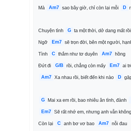
Am7
D
Mà 
sao bây giờ, chỉ còn lại mỗi 
G
Chuyện tình 
ta một thời, dở dang mất rồi
Em7
Ngỡ 
sẽ trọn đời, bên một người, hạn
C
Am7
Tình 
thắm như tơ duyên 
hồng
G/B
Em7
Đứt đi 
rồi, chẳng còn mấy 
ai t
Am7
D
Xa nhau rồi, biết đến khi nào 
gặp
G
Mai xa em rồi, bao nhiêu ân tình, đành 
Em7
Sẽ rất nhớ em, nhưng anh vẫn không 
C
Am7
Còn lại 
anh bơ vơ bao 
nỗi đau