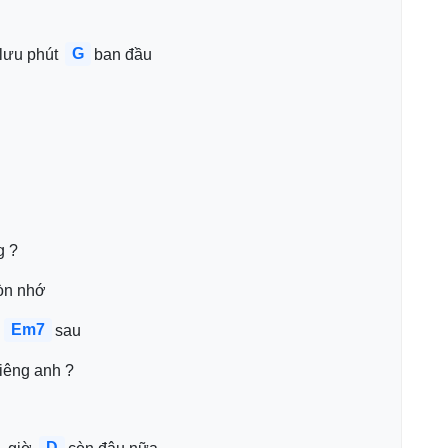
G
lưu phút 
ban đầu
g ?
òn nhớ
Em7
 
sau
riêng anh ?
D