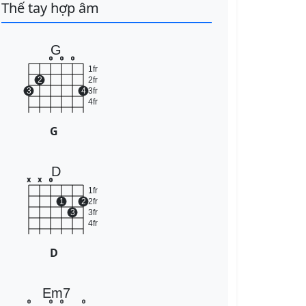
Thế tay hợp âm
G
o
o
o
1fr
2
2fr
3
4
3fr
4fr
G
D
x
x
o
1fr
1
2
2fr
3
3fr
4fr
D
Em7
o
o
o
o