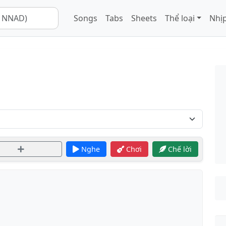
Songs
Tabs
Sheets
Thể loại
Nhịp
Nghe
Chơi
Chế lời