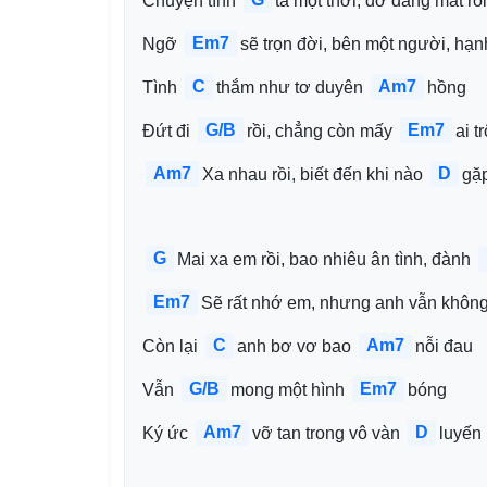
Chuyện tình 
ta một thời, dở dang mất rồi
Em7
Ngỡ 
sẽ trọn đời, bên một người, hạn
C
Am7
Tình 
thắm như tơ duyên 
hồng
G/B
Em7
Đứt đi 
rồi, chẳng còn mấy 
ai t
Am7
D
Xa nhau rồi, biết đến khi nào 
gặp
G
Mai xa em rồi, bao nhiêu ân tình, đành 
Em7
Sẽ rất nhớ em, nhưng anh vẫn không 
C
Am7
Còn lại 
anh bơ vơ bao 
nỗi đau
G/B
Em7
Vẫn 
mong một hình 
bóng
Am7
D
Ký ức 
vỡ tan trong vô vàn 
luyến