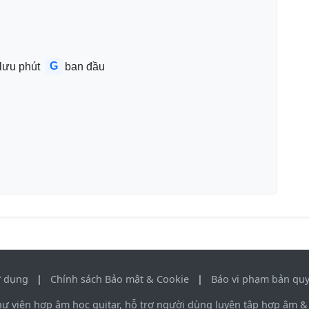
G
lưu phút 
ban đầu
ử dụng
|
Chính sách Bảo mật & Cookie
|
Báo vi phạm bản qu
viện hợp âm học guitar, hỗ trợ người dùng luyện tập hợp âm & 