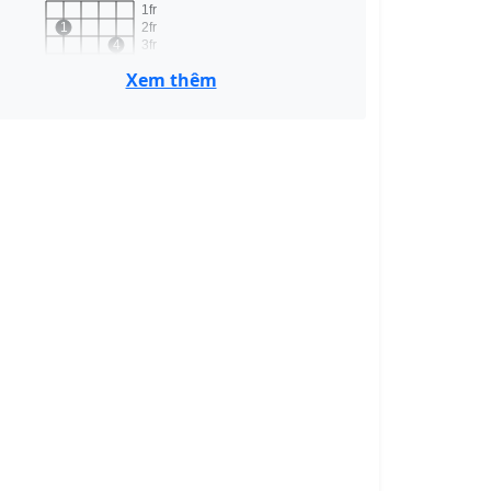
1fr
1
2fr
4
3fr
4fr
Xem thêm
Em7
C
x
o
o
1
1fr
2
2fr
3
3fr
4fr
C
Am7
x
o
o
o
1
1fr
2
2fr
3fr
4fr