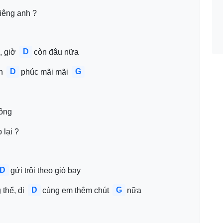
riêng anh ?
D
, giờ 
còn đâu nữa
D
G
h 
phúc mãi mãi 
rông
 lại ?
D
gửi trôi theo gió bay
D
G
thể, đi 
cùng em thêm chút 
nữa