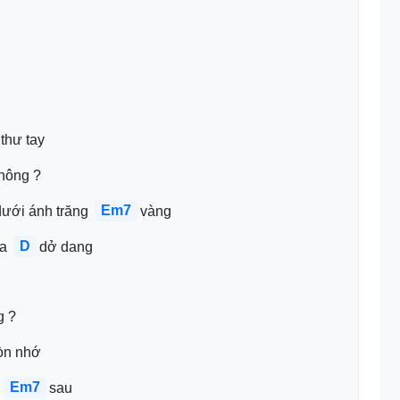
thư tay
hông ?
Em7
dưới ánh trăng 
vàng 
D
a 
dở dang
g ?
òn nhớ
Em7
 
sau