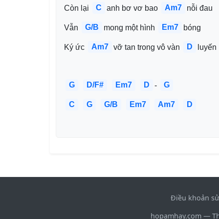
C
Am7
Còn lại 
anh bơ vơ bao 
nỗi đau
G/B
Em7
Vẫn 
mong một hình 
bóng
Am7
D
Ký ức 
vỡ tan trong vô vàn 
luyến 
G
D/F#
Em7
D
G
- 
C
G
G/B
Em7
Am7
D
Điều khoản s
hopamhay.com — Thư 