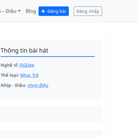
 – Điệu
Blog
Đăng bài
Đăng nhập
Thông tin bài hát
Nghệ sĩ:
FiGDee
Thể loại:
Nhạc Trẻ
Nhịp - Điệu:
chọn điệu