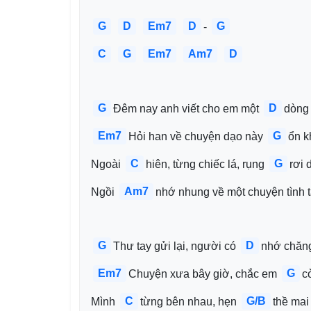
G
D
Em7
D
G
- 
C
G
Em7
Am7
D
G
D
Đêm nay anh viết cho em một 
dòng 
Em7
G
Hỏi han về chuyện dạo này 
ổn k
C
G
Ngoài 
hiên, từng chiếc lá, rụng 
rơi 
Am7
Ngồi 
nhớ nhung về một chuyện tình t
G
D
Thư tay gửi lại, người có 
nhớ chăn
Em7
G
Chuyện xưa bây giờ, chắc em 
c
C
G/B
Mình 
từng bên nhau, hẹn 
thề mai