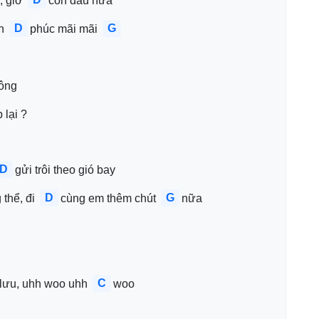
, giờ 
còn đâu nữa
D
G
h 
phúc mãi mãi 
rông
 lại ?
D
gửi trôi theo gió bay
D
G
thể, đi 
cùng em thêm chút 
nữa
C
 lưu, uhh woo uhh 
woo