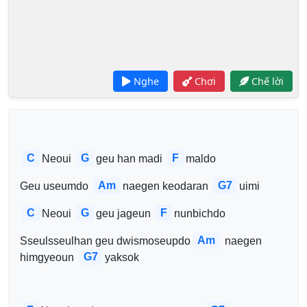
Nghe
Chơi
Chế lời
C
G
F
Neoui 
geu han madi 
maldo
Am
G7
Geu useumdo 
naegen keodaran 
uimi
C
G
F
Neoui 
geu jageun 
nunbichdo
Am
Sseulsseulhan geu dwismoseupdo
 naegen 
G7
himgyeoun 
yaksok