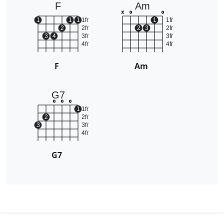
F
Am
x
o
o
1
1
1
1fr
1
1fr
2
2fr
2
3
2fr
3
4
3fr
3fr
4fr
4fr
F
Am
G7
o
o
o
1
1fr
2
2fr
3
3fr
4fr
G7