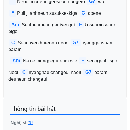
F
G7
Neoui modeun geoseun naegero 
wa
F
G
Pulliji anhneun susukkekkiga 
doene
Am
F
Seulpeumeun ganiyeogui 
koseumoseuro 
pigo
C
G7
Seuchyeo bureoon neon 
hyanggeushan 
baram
Am
F
Na ije munggegureum wie 
seongeul jisgo
C
G7
Neol 
hyanghae changeul naeri 
baram 
deuneun changeul
Thông tin bài hát
Nghệ sĩ:
IU