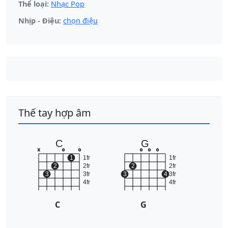
Thể loại:
Nhạc Pop
Nhịp - Điệu:
chọn điệu
Thế tay hợp âm
C
G
x
o
o
o
o
o
1
1fr
1fr
2
2fr
2
2fr
3
3fr
3
4
3fr
4fr
4fr
C
G