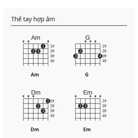
Thế tay hợp âm
Am
G
x
o
o
o
o
o
1
1fr
1fr
2
3
2fr
2
2fr
3fr
3
4
3fr
4fr
4fr
Am
G
Dm
Em
x
x
o
o
o
o
o
1
1fr
1fr
2
2fr
2
3
2fr
3
3fr
3fr
4fr
4fr
Dm
Em