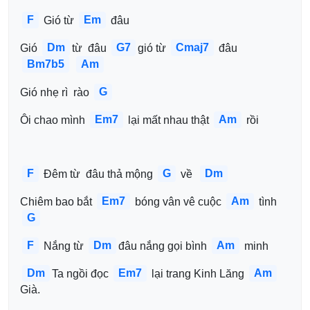
F
Em
 Gió từ 
 đâu 
Dm
G7
Cmaj7
Gió 
từ  đâu 
gió từ 
 đâu 
Bm7b5
Am
G
Gió nhẹ rì  rào 
Em7
Am
Ôi chao mình 
 lại mất nhau thật 
 rồi 
F
G
Dm
 Đêm từ  đâu thả mộng 
 về  
Em7
Am
Chiêm bao bắt 
 bóng vân vê cuộc 
 tình 
G
F
Dm
Am
 Nắng từ 
đâu nắng gọi bình 
 minh 
Dm
Em7
Am
Ta ngồi đọc 
 lại trang Kinh Lăng 
Già.