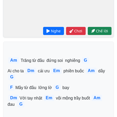
Nghe
Chơi
Chế lời
Am
G
 Trăng từ đâu  đứng soi  nghiêng 
Dm
Em
Am
Ai cho ta 
 cái ưu 
 phiền buộc 
 dây 
G
F
G
Mây từ đâu  lững lờ 
 bay 
Dm
Em
Am
Với tay nhặt 
 vội mộng trầy buốt 
G
đau  