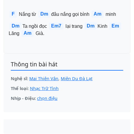
F
Dm
Am
 Nắng từ 
đâu nắng gọi bình 
 minh 
Dm
Em7
Dm
Em
Ta ngồi đọc 
 lại trang 
Kinh 
Am
Lăng 
 Già.
Thông tin bài hát
Nghệ sĩ:
Mai Thiên Vân
,
Miên Du Đà Lạt
Thể loại:
Nhạc Trữ Tình
Nhịp - Điệu:
chọn điệu