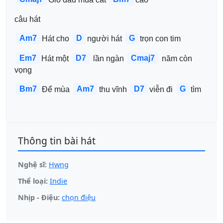
câu hát
Am7
D
G
Hát cho 
người hát 
trọn con tim 
Em7
D7
Cmaj7
Hát một 
 lần ngàn 
 năm còn 
vọng
Bm7
Am7
D7
G
Để mùa 
thu vĩnh 
viễn đi 
tìm
Thông tin bài hát
Nghệ sĩ:
Hwng
Thể loại:
Indie
Nhịp - Điệu:
chọn điệu