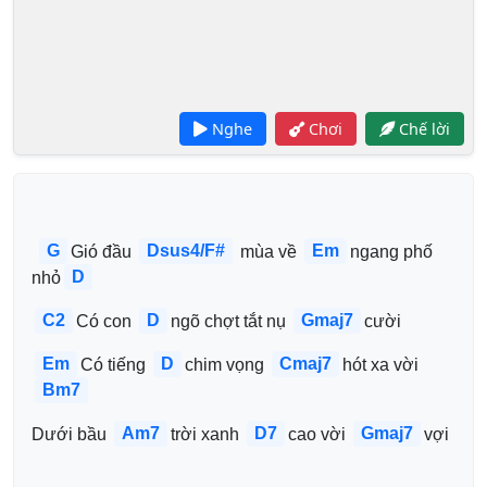
Nghe
Chơi
Chế lời
G
Dsus4/F#
Em
Gió đầu 
 mùa về 
ngang phố 
D
nhỏ
C2
D
Gmaj7
Có con 
ngõ chợt tắt nụ 
cười
Em
D
Cmaj7
Có tiếng 
chim vọng 
hót xa vời
Bm7
Am7
D7
Gmaj7
Dưới bầu 
trời xanh 
cao vời 
vợi