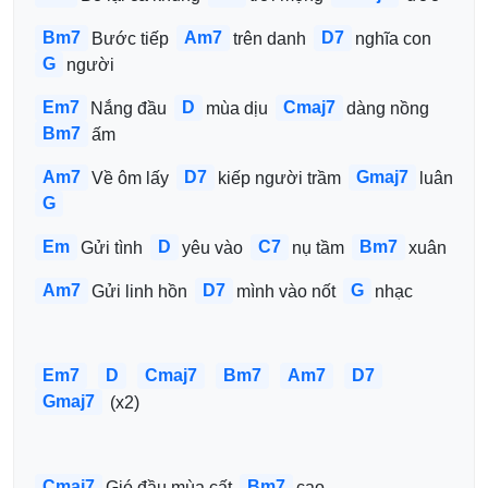
Bm7
Am7
D7
Bước tiếp 
trên danh 
nghĩa con 
G
người
Em7
D
Cmaj7
Nắng đầu 
mùa dịu 
dàng nồng 
Bm7
ấm
Am7
D7
Gmaj7
Về ôm lấy 
kiếp người trầm 
luân 
G
Em
D
C7
Bm7
Gửi tình 
yêu vào 
nụ tầm 
xuân
Am7
D7
G
Gửi linh hồn 
mình vào nốt 
nhạc
Em7
D
Cmaj7
Bm7
Am7
D7
Gmaj7
 (x2)
Cmaj7
Bm7
Gió đầu mùa cất 
cao 