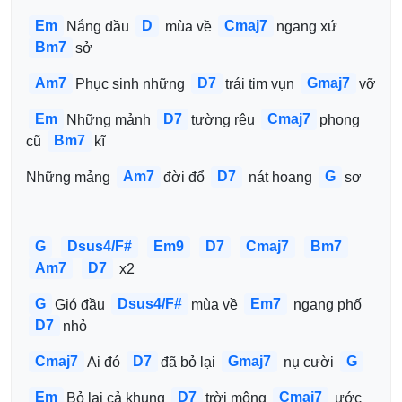
Em
D
Cmaj7
Nắng đầu 
 mùa về 
ngang xứ 
Bm7
sở
Am7
D7
Gmaj7
Phục sinh những 
trái tim vụn 
vỡ
Em
D7
Cmaj7
Những mảnh 
tường rêu 
phong 
Bm7
cũ 
kĩ
Am7
D7
G
Những mảng 
đời đổ 
 nát hoang 
sơ
G
Dsus4/F#
Em9
D7
Cmaj7
Bm7
Am7
D7
 x2
G
Dsus4/F#
Em7
Gió đầu 
mùa về 
 ngang phố 
D7
nhỏ
Cmaj7
D7
Gmaj7
G
Ai đó 
đã bỏ lại 
 nụ cười 
Em
D7
Cmaj7
Bỏ lại cả khung 
trời mộng 
 ước 