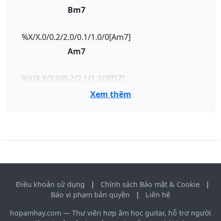
Bm7
%X/X.0/0.2/2.0/0.1/1.0/0[Am7]
Am7
%X/X.X/X.0/0.2/2.1/1.2/3[D7]
D7
Xem thêm
%0/0.2/1.4/3.0/0.0/0.0/0[Em9]
Em9
%0/0.2/1.0/0.0/0.3/4.0/0[Em7]
Em7
Điều khoản sử dụng
|
Chính sách Bảo mật & Cookie
|
Báo vi phạm bản quyền
|
Liên hệ
%X/X.3/3.2/2.3/4.1/1.0/0[C7]
hopamhay.com — Thư viện hợp âm học guitar, hỗ trợ người
C7