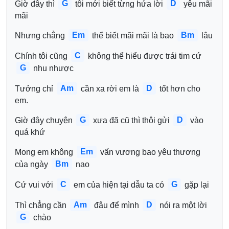
G
D
Giờ đây thì 
 tôi mới biết từng hứa lời 
 yêu mãi 
mãi
Em
Bm
Nhưng chẳng 
 thể biết mãi mãi là bao 
 lâu
C
Chính tôi cũng 
 không thể hiểu được trái tim cứ 
G
 nhu nhược 
Am
D
Tưởng chỉ 
 cần xa rời em là 
 tốt hơn cho 
em.
G
D
Giờ đây chuyện 
 xưa đã cũ thì thôi gửi 
 vào 
quá khứ 
Em
Mong em không 
 vấn vương bao yêu thương 
Bm
của ngày 
 nao
C
G
Cứ vui với 
 em của hiện tại dẫu ta có 
 gặp lại 
Am
D
Thì chẳng cần 
 đâu để mình 
 nói ra một lời 
G
 chào