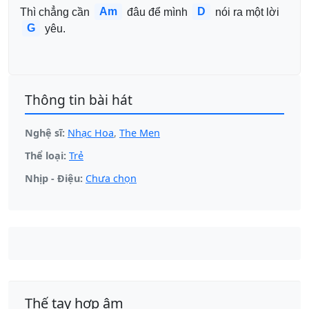
Am
D
Thì chẳng cần 
 đâu để mình 
 nói ra một lời 
G
 yêu.
Thông tin bài hát
Nghệ sĩ:
Nhạc Hoa
,
The Men
Thể loại:
Trẻ
Nhịp - Điệu:
Chưa chọn
Thế tay hợp âm