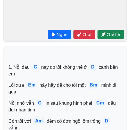
Nghe
Chơi
Chế lời
G
D
1. Nỗi đau 
 này do tôi không thể ở 
 cạnh bên 
em 
Em
Bm
Lối xưa 
 này hãy để cho tôi một 
 mình đi 
qua
C
Cm
Nỗi nhớ vẫn 
 in sau khung hình phai 
 dấu 
đôi nhân tình
Am
D
Còn tôi với 
 đêm cô đơn ngồi ôm trống 
vắng.