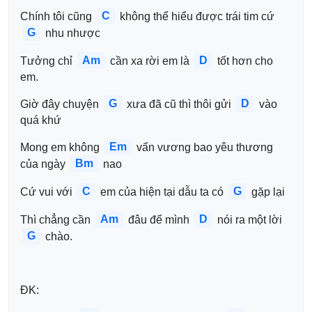
C
Chính tôi cũng 
 không thể hiểu được trái tim cứ 
G
 nhu nhược 
Am
D
Tưởng chỉ 
 cần xa rời em là 
 tốt hơn cho 
em.
G
D
Giờ đây chuyện 
 xưa đã cũ thì thôi gửi 
 vào 
quá khứ 
Em
Mong em không 
 vấn vương bao yêu thương 
Bm
của ngày 
 nao
C
G
Cứ vui với 
 em của hiện tại dẫu ta có 
 gặp lại 
Am
D
Thì chẳng cần 
 đâu để mình 
 nói ra một lời 
G
 chào.
ĐK: