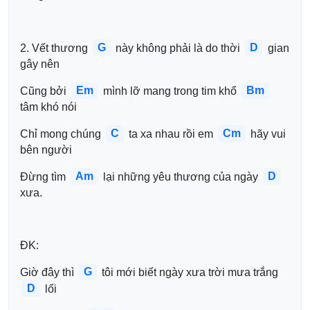
G
D
2. Vết thương 
 này không phải là do thời 
 gian 
gây nên
Em
Bm
Cũng bởi 
 mình lỡ mang trong tim khổ 
tâm khó nói
C
Cm
Chỉ mong chúng 
 ta xa nhau rồi em 
 hãy vui 
bên người 
Am
D
Đừng tìm 
 lại những yêu thương của ngày 
xưa.
ĐK:
G
Giờ đây thì 
 tôi mới biết ngày xưa trời mưa trắng 
D
 lối