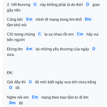
G
D
2. Vết thương 
 này không phải là do thời 
 gian 
gây nên
Em
Bm
Cũng bởi 
 mình lỡ mang trong tim khổ 
tâm khó nói
C
Cm
Chỉ mong chúng 
 ta xa nhau rồi em 
 hãy vui 
bên người 
Am
D
Đừng tìm 
 lại những yêu thương của ngày 
xưa.
ĐK:
G
Giờ đây thì 
 tôi mới biết ngày xưa trời mưa trắng 
D
 lối
Em
Nghe nói em 
 mang theo bao tâm tư đi tìm 
Bm
 tôi