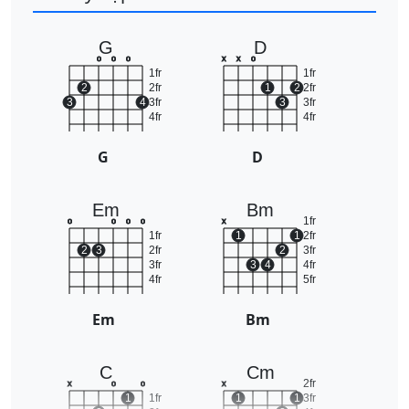
G
D
o
o
o
x
x
o
1fr
1fr
2
2fr
1
2
2fr
3
4
3fr
3
3fr
4fr
4fr
G
D
Em
Bm
1fr
o
o
o
o
x
1fr
1
1
2fr
2
3
2fr
2
3fr
3fr
3
4
4fr
4fr
5fr
Em
Bm
C
Cm
2fr
x
o
o
x
1
1fr
1
1
3fr