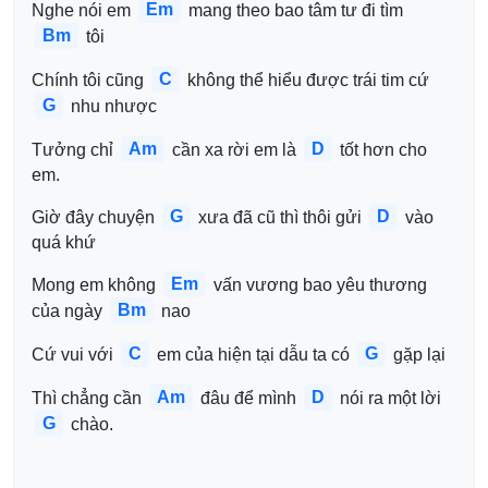
Em
Nghe nói em 
 mang theo bao tâm tư đi tìm 
Bm
 tôi
C
Chính tôi cũng 
 không thể hiểu được trái tim cứ 
G
 nhu nhược 
Am
D
Tưởng chỉ 
 cần xa rời em là 
 tốt hơn cho 
em.
G
D
Giờ đây chuyện 
 xưa đã cũ thì thôi gửi 
 vào 
quá khứ 
Em
Mong em không 
 vấn vương bao yêu thương 
Bm
của ngày 
 nao
C
G
Cứ vui với 
 em của hiện tại dẫu ta có 
 gặp lại 
Am
D
Thì chẳng cần 
 đâu để mình 
 nói ra một lời 
G
 chào.