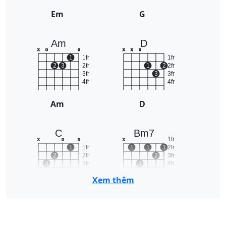
Em
G
Am
D
x
o
o
x
x
o
1
1fr
1fr
2
3
2fr
1
2
2fr
3fr
3
3fr
4fr
4fr
Am
D
C
Bm7
1fr
x
o
o
x
1
1fr
1
1
1
2fr
2
2fr
2
3fr
3
3fr
3
4fr
4fr
5fr
Xem thêm
C
Bm7