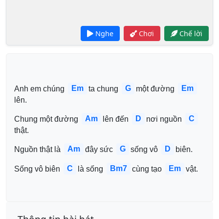
Nghe
Chơi
Chế lời
Em
G
Em
Anh em chúng 
ta chung 
một đường 
lên.
Am
D
C
Chung một đường 
lên đến 
nơi nguồn 
thật.
Am
G
D
Nguồn thật là 
đây sức 
sống vô 
biên.
C
Bm7
Em
Sống vô biên 
là sống 
cùng tạo 
vật.