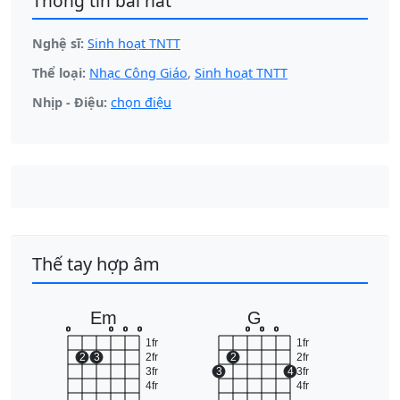
Thông tin bài hát
Nghệ sĩ:
Sinh hoạt TNTT
Thể loại:
Nhạc Công Giáo
,
Sinh hoạt TNTT
Nhịp - Điệu:
chọn điệu
Thế tay hợp âm
Em
G
o
o
o
o
o
o
o
1fr
1fr
2
3
2fr
2
2fr
3fr
3
4
3fr
4fr
4fr