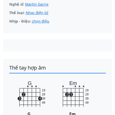
Nghệ sĩ:
Martin Garrix
Thể loại:
Nhạc điện tử
Nhịp - Điệu:
chọn điệu
Thế tay hợp âm
G
Em
o
o
o
o
o
o
o
1fr
1fr
2
2fr
2
3
2fr
3
4
3fr
3fr
4fr
4fr
G
Em