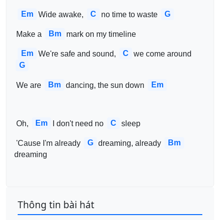
Em
C
G
Wide awake, 
no time to waste 
Bm
 Make a 
mark on my timeline
Em
C
We're safe and sound, 
we come around 
G
Bm
Em
 We are 
dancing, the sun down 
Em
C
 Oh, 
I don't need no 
sleep
G
Bm
 'Cause I'm already 
dreaming, already 
dreaming
Thông tin bài hát