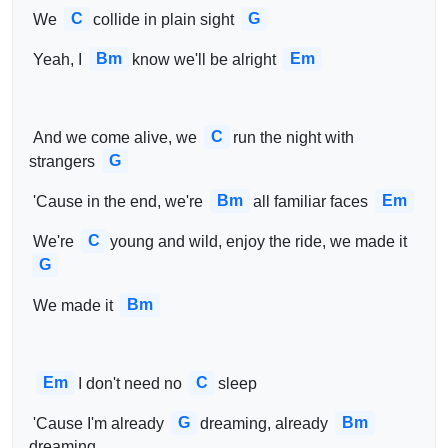
C
G
 We 
collide in plain sight 
Bm
Em
 Yeah, I 
know we'll be alright 
C
 And we come alive, we 
run the night with 
G
strangers 
Bm
Em
 'Cause in the end, we're 
all familiar faces 
C
 We're 
young and wild, enjoy the ride, we made it 
G
Bm
 We made it 
Em
C
I don't need no 
sleep
G
Bm
 'Cause I'm already 
dreaming, already 
dreaming