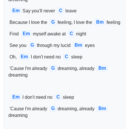
Em
C
Say you'll never 
leave
G
Bm
 Because I love the 
feeling, I love the 
feeling
Em
C
 Find 
myself awake at 
night
G
Bm
 See you 
through my lucid 
eyes
Em
C
 Oh, 
I don't need no 
sleep
G
Bm
 'Cause I'm already 
dreaming, already 
dreaming
Em
C
I don't need no 
sleep
G
Bm
 'Cause I'm already 
dreaming, already 
dreaming