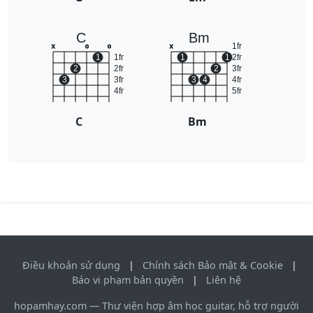
C
Bm
1fr
x
o
o
x
1
1fr
1
1
2fr
2
2fr
2
3fr
3
3fr
3
4
4fr
4fr
5fr
C
Bm
Điều khoản sử dụng
|
Chính sách Bảo mật & Cookie
|
Báo vi phạm bản quyền
|
Liên hệ
hopamhay.com — Thư viện hợp âm học guitar, hỗ trợ người