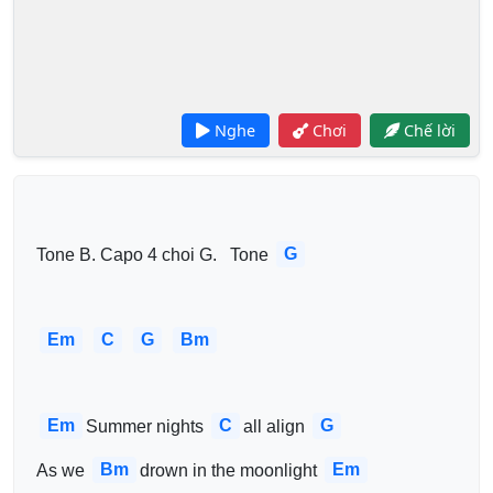
Nghe
Chơi
Chế lời
G
 Tone B. Capo 4 choi G.   Tone 
Em
C
G
Bm
Em
C
G
Summer nights 
all align 
Bm
Em
 As we 
drown in the moonlight 