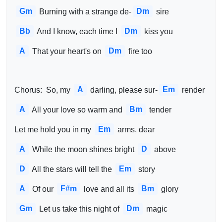
Gm
Dm
 Burning with a strange de-
 sire
Bb
Dm
 And I know, each time I 
 kiss you
A
Dm
 That your heart's on 
 fire too
A
Em
Chorus:  So, my 
 darling, please sur-
 render
A
Bm
 All your love so warm and 
 tender
Em
Let me hold you in my 
 arms, dear
A
D
 While the moon shines bright 
 above
D
Em
 All the stars will tell the 
 story
A
F#m
Bm
 Of our 
 love and all its 
 glory
Gm
Dm
 Let us take this night of 
 magic