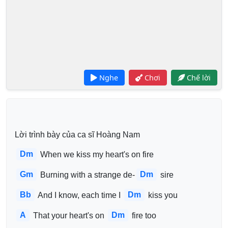
Nghe
Chơi
Chế lời
Lời trình bày của ca sĩ Hoàng Nam
Dm
 When we kiss my heart's on fire
Gm
Dm
 Burning with a strange de-
 sire
Bb
Dm
 And I know, each time I 
 kiss you
A
Dm
 That your heart's on 
 fire too