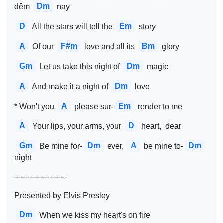
Dm
đêm 
 nay
D
Em
 All the stars will tell the 
 story
A
F#m
Bm
 Of our 
 love and all its 
 glory
Gm
Dm
 Let us take this night of 
 magic
A
Dm
 And make it a night of 
 love
A
Em
* Won't you 
 please sur-
 render to me
A
D
 Your lips, your arms, your 
 heart,  dear
Gm
Dm
A
Dm
 Be mine for-
 ever, 
 be mine to-
night
---------------------
Presented by Elvis Presley
Dm
 When we kiss my heart's on fire