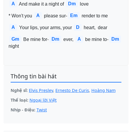
A
Dm
 And make it a night of 
 love
A
Em
* Won't you 
 please sur-
 render to me
A
D
 Your lips, your arms, your 
 heart,  dear
Gm
Dm
A
Dm
 Be mine for-
 ever, 
 be mine to-
night
Thông tin bài hát
Nghệ sĩ:
Elvis Presley
,
Ernesto De Curis
,
Hoàng Nam
Thể loại:
Ngoại lời Việt
Nhịp - Điệu:
Twist