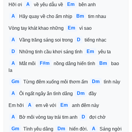
A
Em
Hỡi ơi 
 về yêu dẫu về 
 bên anh
A
Bm
 Hãy quay về cho ấm nhịp 
 tim nhau
Em
Vòng tay khát khao những 
 vì sao
A
D
 Vầng trăng sáng soi trong 
 tiếng nhạc
D
Em
 Những tinh cầu khơi sáng tình 
 yêu ta
A
F#m
Bm
 Mắt môi 
 nồng dâng hiến tình 
 bao 
la
Gm
Dm
 Từng đêm xuống môi thơm ấm 
 tình này
A
Dm
 Ôi ngất ngây ân tình dâng 
 đầy
A
Em
Em hỡi 
 em về với 
 anh đêm này
A
D
 Bờ môi vòng tay trái tim anh 
 đợi chờ
Gm
Dm
A
 Tình yêu dâng 
 hiến đời. 
 Sáng ngời 