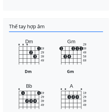
Thế tay hợp âm
Dm
Gm
2fr
x
x
o
1
1fr
1
1
1
1
3fr
2
2fr
4fr
3
3fr
3
4
5fr
4fr
6fr
Dm
Gm
Bb
A
x
x
o
o
1
1
1fr
1fr
2fr
1
2
3
2fr
2
3
4
3fr
3fr
4fr
4fr