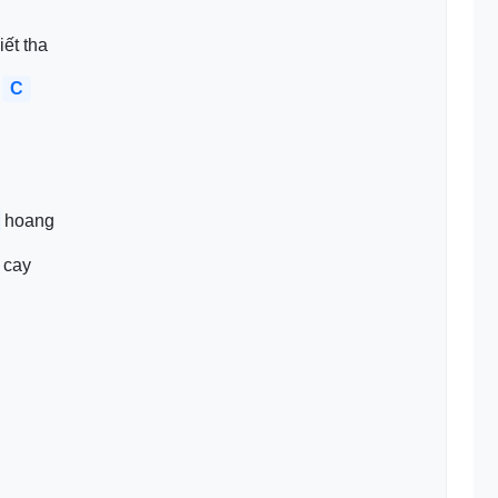
iết tha 
C
hoang 
cay