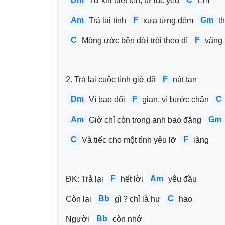
Từ khi biết tên, từ lúc yêu 
Em 
Am
F
Gm
Trả lại tình 
xưa từng đêm 
th
C
F
Mộng ước bên đời trôi theo dĩ 
vãng 
F
2. Trả lại cuộc tình giờ đã 
nát tan 
Dm
F
C
Vì bao dối 
gian, vì bước chân 
Am
Gm
Giờ chỉ còn trong anh bao đắng 
C
F
Và tiếc cho một tình yêu lỡ 
làng 
F
Am
ĐK: Trả lại 
hết lời 
yêu đầu 
Bb
C
Còn lại 
gì ? chỉ là hư 
hao 
Bb
Người 
còn nhớ 