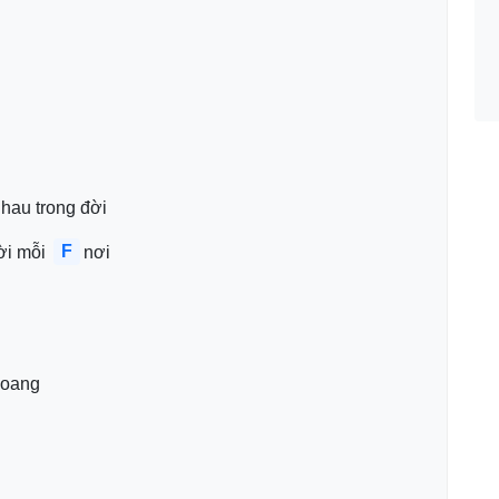
hau trong đời 
F
ời mỗi 
nơi 
oang 