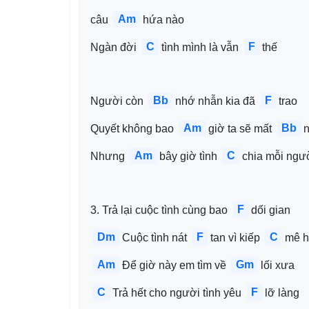
Am
câu 
hứa nào 
C
F
Ngàn đời 
tình mình là vẫn 
thế 
Bb
F
Người còn 
nhớ nhẫn kia đã 
trao 
Am
Bb
Quyết không bao 
giờ ta sẽ mất 
n
Am
C
Nhưng 
bây giờ tình 
chia mỗi ngư
F
3. Trả lại cuộc tình cùng bao 
dối gian 
Dm
F
C
Cuộc tình nát 
tan vì kiếp 
mê h
Am
Gm
Để giờ này em tìm về 
lối xưa 
C
F
Trả hết cho người tình yêu 
lỡ làng