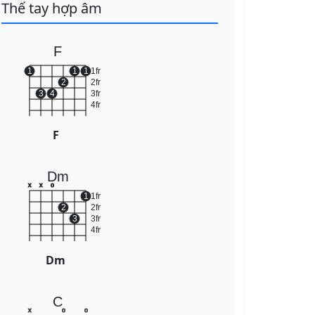
Thế tay hợp âm
F
1
1
1
1fr
2
2fr
3
4
3fr
4fr
F
Dm
x
x
o
1
1fr
2
2fr
3
3fr
4fr
Dm
C
x
o
o