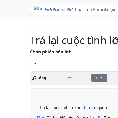
Trả lại cuộc tình l
Chọn phiên bản lời:
Tông
F
F
1. Trả lại cuộc tình từ khi 
mới quen 
Dm
C