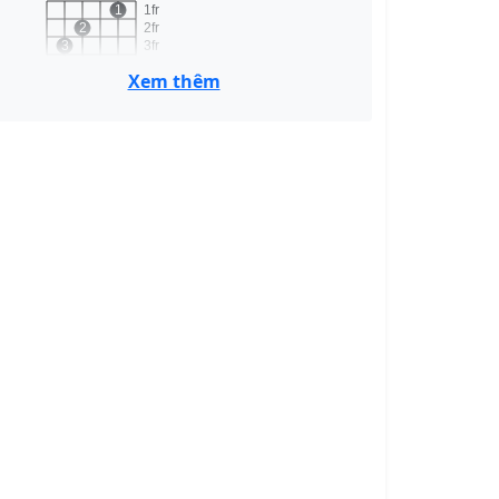
1
1fr
2
2fr
3
3fr
4fr
Xem thêm
C
Am
x
o
o
1
1fr
2
3
2fr
3fr
4fr
Am
Gm
2fr
1
1
1
1
3fr
4fr
3
4
5fr
6fr