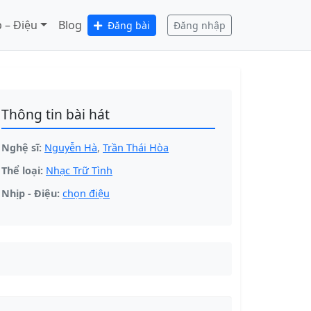
 – Điệu
Blog
Đăng bài
Đăng nhập
Thông tin bài hát
Nghệ sĩ:
Nguyễn Hà
,
Trần Thái Hòa
Thể loại:
Nhạc Trữ Tình
Nhịp - Điệu:
chọn điệu