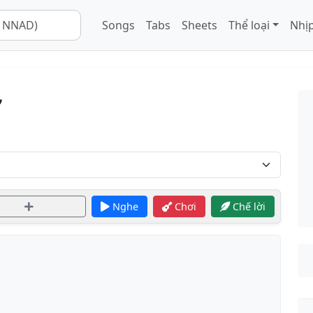
Songs
Tabs
Sheets
Thể loại
Nhịp
ỡ
Nghe
Chơi
Chế lời