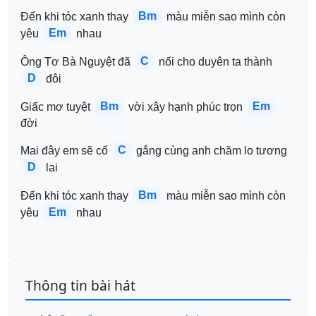
Bm
Đến khi tóc xanh thay 
 màu miễn sao mình còn 
Em
yêu 
 nhau
C
Ông Tơ Bà Nguyệt đã 
 nối cho duyên ta thành 
D
 đôi
Bm
Em
Giấc mơ tuyệt 
 vời xây hạnh phúc trọn 
đời
C
Mai đây em sẽ cố 
 gắng cùng anh chăm lo tương 
D
 lai
Bm
Đến khi tóc xanh thay 
 màu miễn sao mình còn 
Em
yêu 
 nhau
Thông tin bài hát