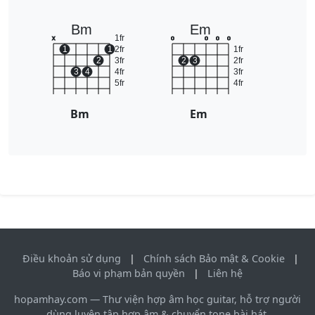
Bm
Em
1fr
x
o
o
o
o
1
1
2fr
1fr
2
3fr
2
3
2fr
3
4
4fr
3fr
5fr
4fr
Bm
Em
Điều khoản sử dụng
|
Chính sách Bảo mật & Cookie
|
Báo vi phạm bản quyền
|
Liên hệ
hopamhay.com — Thư viện hợp âm học guitar, hỗ trợ người
dùng luyện tập hợp âm & chuyển tone bài hát.