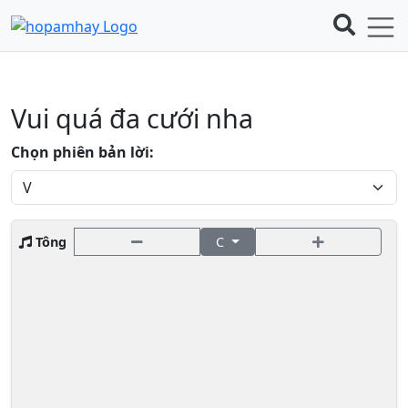
Vui quá đa cưới nha
Chọn phiên bản lời:
Tông
C