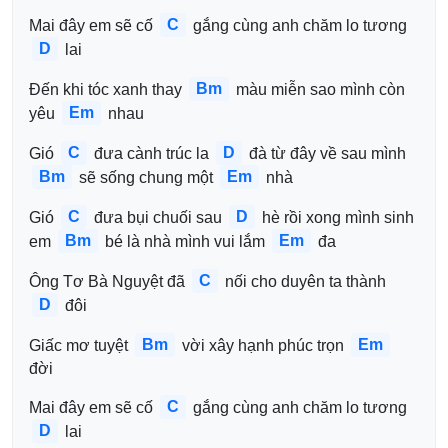
C
Mai đây em sẽ cố 
 gắng cùng anh chăm lo tương 
D
 lai
Bm
Đến khi tóc xanh thay 
 màu miễn sao mình còn 
Em
yêu 
 nhau
C
D
Gió 
 đưa cành trúc la 
 đà từ đây về sau mình 
Bm
Em
 sẽ sống chung một 
 nhà
C
D
Gió 
 đưa bụi chuối sau 
 hè rồi xong mình sinh 
Bm
Em
em 
 bé là nhà mình vui lắm 
 đa
C
Ông Tơ Bà Nguyệt đã 
 nối cho duyên ta thành 
D
 đôi
Bm
Em
Giấc mơ tuyệt 
 vời xây hạnh phúc trọn 
đời
C
Mai đây em sẽ cố 
 gắng cùng anh chăm lo tương 
D
 lai