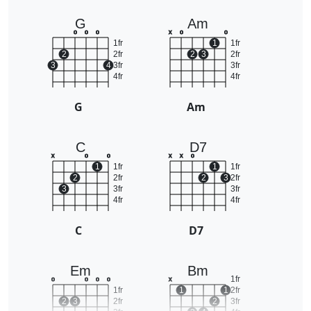
G
Am
o
o
o
x
o
o
1fr
1
1fr
2
2fr
2
3
2fr
3
4
3fr
3fr
4fr
4fr
G
Am
C
D7
x
o
o
x
x
o
1
1fr
1
1fr
2
2fr
2
3
2fr
3
3fr
3fr
4fr
4fr
C
D7
Em
Bm
1fr
o
o
o
o
x
1fr
1
1
2fr
2
3
2fr
2
3fr