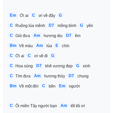
Em
C
G
 Ới ai 
 ơi về đây 
C
D7
G
Ruộng lúa mênh 
 mông bình 
 yên
C
Am
D7
Gió đưa 
 hương dịu 
 êm
Bm
Am
E
Về màu 
 lúa 
 chín
C
C
G
Ới ai 
 ơi về đi 
C
D7
G
Hoa súng 
 khẽ vương đẹp 
 xinh
C
Am
D7
Tím đưa 
 hương thủy 
 chung
Bm
C
Em
Về một đời 
 bên 
 người
C
Am
Ôi miền Tây người bạn 
 tốt tôi ơi