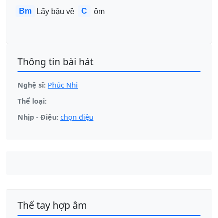
Bm
C
Lấy bậu về 
 ôm
Thông tin bài hát
Nghệ sĩ:
Phúc Nhi
Thể loại:
Nhịp - Điệu:
chọn điệu
Thế tay hợp âm