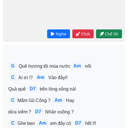
Nghe
Chơi
Chế lời
G
Am
 Quê hương tôi mùa nước
 nổi
C
Am
 Ai ơi !? 
 Vào đây!!
D7
Quà quê 
 trên lòng sông nà!
C
Am
Mắm Gò Công ? 
 Hay 
D7
dừa xiêm ? 
 Nhãn xuồng ?
C
Am
D7
Ghe bẹo 
 em đây có 
 hết !!!