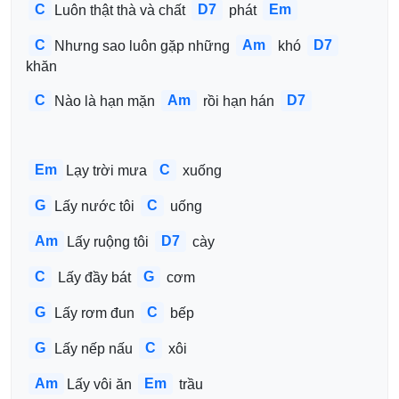
C
D7
Em
Luôn thật thà và chất 
 phát 
C
Am
D7
Nhưng sao luôn gặp những 
 khó 
khăn
C
Am
D7
Nào là hạn mặn 
 rồi hạn hán 
Em
C
Lạy trời mưa 
 xuống
G
C
Lấy nước tôi 
 uống
Am
D7
Lấy ruộng tôi 
 cày
C
G
 Lấy đầy bát 
 cơm
G
C
Lấy rơm đun 
 bếp
G
C
Lấy nếp nấu 
 xôi
Am
Em
Lấy vôi ăn 
 trầu