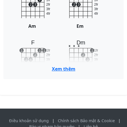
1
1fr
1fr
2
3
2fr
2
3
2fr
3fr
3fr
4fr
4fr
Am
Em
F
Dm
x
x
o
1
1
1
1fr
1
1fr
2
2fr
2
2fr
3
4
3fr
3
3fr
4fr
4fr
Xem thêm
F
Dm
Điều khoản sử dụng
|
Chính sách Bảo mật & Cookie
|
Báo vi phạm bản quyền
|
Liên hệ