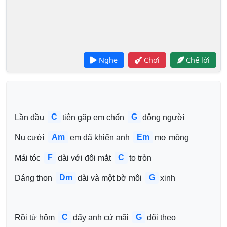
Nghe
Chơi
Chế lời
C
G
Lần đầu 
tiên gặp em chốn 
đông người
Am
Em
Nụ cười 
em đã khiến anh 
mơ mộng
F
C
Mái tóc 
dài với đôi mắt 
to tròn
Dm
G
Dáng thon 
dài và một bờ môi 
xinh
C
G
Rồi từ hôm 
đấy anh cứ mãi 
dõi theo