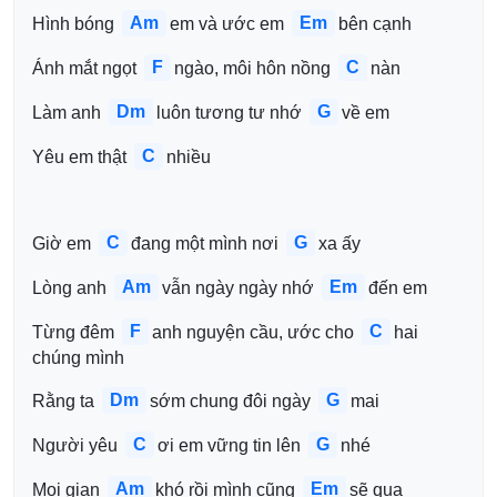
Am
Em
Hình bóng 
em và ước em 
bên cạnh
F
C
Ánh mắt ngọt 
ngào, môi hôn nồng 
nàn
Dm
G
Làm anh 
luôn tương tư nhớ 
về em 
C
Yêu em thật 
nhiều
C
G
Giờ em 
đang một mình nơi 
xa ấy
Am
Em
Lòng anh 
vẫn ngày ngày nhớ 
đến em 
F
C
Từng đêm 
anh nguyện cầu, ước cho 
hai 
chúng mình
Dm
G
Rằng ta 
sớm chung đôi ngày 
mai
C
G
Người yêu 
ơi em vững tin lên 
nhé
Am
Em
Mọi gian 
khó rồi mình cũng 
sẽ qua