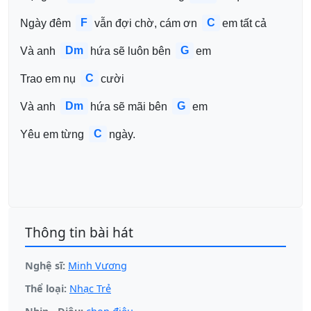
F
C
Ngày đêm 
vẫn đợi chờ, cám ơn 
em tất cả
Dm
G
Và anh 
hứa sẽ luôn bên 
em
C
Trao em nụ 
cười
Dm
G
Và anh 
hứa sẽ mãi bên 
em 
C
Yêu em từng 
ngày.
Thông tin bài hát
Nghệ sĩ:
Minh Vương
Thể loại:
Nhạc Trẻ