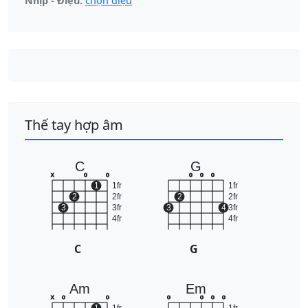
Nhịp - Điệu:
chọn điệu
Thế tay hợp âm
C
G
x
o
o
o
o
o
1
1fr
1fr
2
2fr
2
2fr
3
3fr
3
4
3fr
4fr
4fr
C
G
Am
Em
x
o
o
o
o
o
o