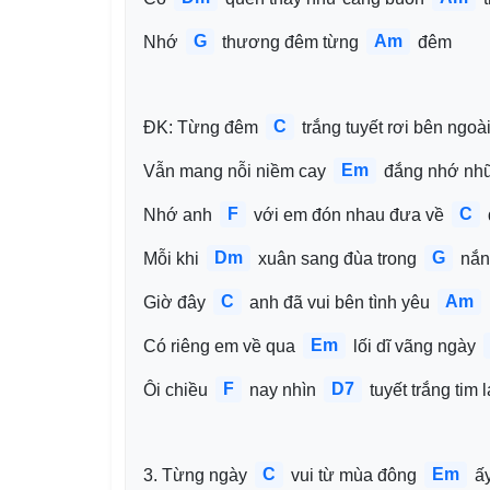
G
Am
Nhớ 
 thương đêm từng 
 đêm
C
ĐK: Từng đêm 
 trắng tuyết rơi bên ngoài
Em
Vẫn mang nỗi niềm cay 
 đắng nhớ nh
F
C
Nhớ anh 
 với em đón nhau đưa về 
Dm
G
Mỗi khi 
 xuân sang đùa trong 
 nắ
C
Am
Giờ đây 
 anh đã vui bên tình yêu 
Em
Có riêng em về qua 
 lối dĩ vãng ngày 
F
D7
Ôi chiều 
 nay nhìn 
 tuyết trắng tim 
C
Em
3. Từng ngày 
 vui từ mùa đông 
 ấ