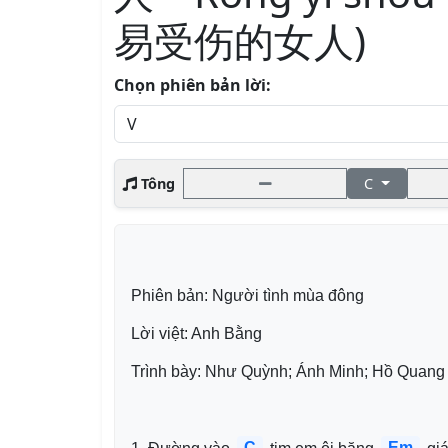
易受伤的女人)
Chọn phiên bản lời:
Tông
C
Phiên bản: Người tình mùa đông
Lời việt: Anh Bằng
Trình bày: Như Quỳnh; Ánh Minh; Hồ Quang
C
Em