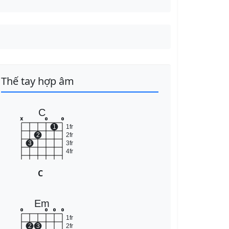
Thế tay hợp âm
C
x
o
o
1
1fr
2
2fr
3
3fr
4fr
C
Em
o
o
o
o
1fr
2
3
2fr