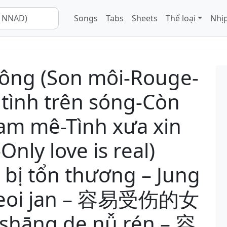
Songs
Tabs
Sheets
Thể loại
Nhịp
ông (Son môi-Rouge-
nh trên sóng-Còn
am mê-Tình xưa xin
-Only love is real)
 bị tổn thương – Jung
k neoi jan – 容易受伤的女
 shāng de nǚ rén – 容