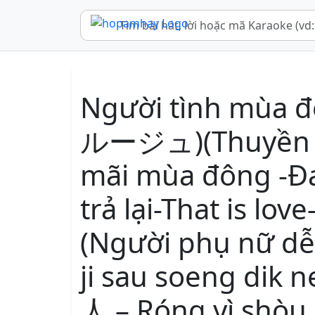
Người tình mùa đ
ルージュ)(Thuyền tì
mãi mùa đông -Đ
trả lại-That is love
(Người phụ nữ dễ
ji sau soeng di
人 – Róng yì shòu