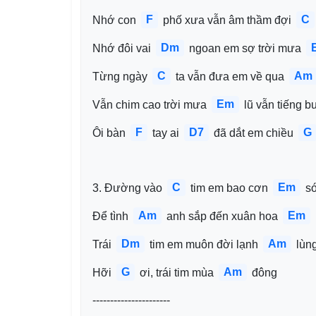
F
C
Nhớ con 
 phố xưa vẫn âm thầm đợi 
Dm
Nhớ đôi vai 
 ngoan em sợ trời mưa 
C
Am
Từng ngày 
 ta vẫn đưa em về qua 
Em
Vẫn chim cao trời mưa 
 lũ vẫn tiếng b
F
D7
G
Ôi bàn 
 tay ai 
 đã dắt em chiều 
C
Em
3. Đường vào 
 tim em bao cơn 
 s
Am
Em
Để tình 
 anh sắp đến xuân hoa 
Dm
Am
Trái 
 tim em muôn đời lạnh 
 lùn
G
Am
Hỡi 
 ơi, trái tim mùa 
 đông
----------------------