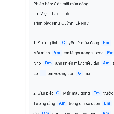
Phiên bản: Còn mãi mùa đông
Lời Việt: Thái Thịnh
Trình bày: Như Quỳnh; Lê Như
C
Em
1. Đường tình 
 yêu từ mùa đông 
 
Am
Em
Một mình 
 em lê gót trong sương 
Dm
Am
Nhớ 
 anh khiến mây chiều tàn 
 
F
G
Lệ 
 em vương trên 
 má
C
Em
2. Sầu biệt 
 ly từ màu đông 
 trước
Am
Em
Tưởng rằng 
 trong em sẽ quên 
Dm
Am
Cố 
 quên thấy như càng buồn 
 