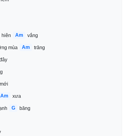
Am
 hiên 
 vắng
Am
ững mùa 
 trăng
 đây
ng
 mới
Am
 xưa
G
lạnh 
 băng
y