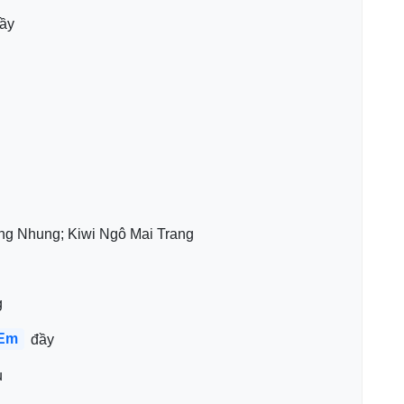
vầy
ồng Nhung; Kiwi Ngô Mai Trang
g
Em
 đầy
u