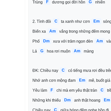
F
G
Trùng 
 dương gọi đời hồn 
 nhiên
C
Em
2. Tình đôi 
 ta xanh như cơn 
 són
Am
Biển xa 
 vắng trong những đêm mong 
Dm
Am
Phố 
 xưa với trăm ngọn đèn 
 v
G
Am
Lá 
 hoa rơi muộn 
 màng
C
ĐK: Chiều nay 
 có tiếng mưa rơi đều trê
Em
Nhớ anh cơn mộng đam 
 mê, buốt giá 
F
C
Yêu làm 
 chi mà em yêu thật tràn 
 tr
Dm
Em
Những khi thiếu 
 anh thật hoang 
C
Chiều nay 
 giữa bóng đêm nghe hồn đi 