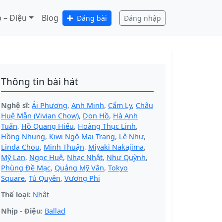
 – Điệu
Blog
Đăng bài
Đăng nhập
Thông tin bài hát
Nghệ sĩ:
Ái Phương
,
Anh Minh
,
Cẩm Ly
,
Châu
Huệ Mẫn (Vivian Chow)
,
Don Hồ
,
Hà Anh
Tuấn
,
Hồ Quang Hiếu
,
Hoàng Thục Linh
,
Hồng Nhung
,
Kiwi Ngô Mai Trang
,
Lê Như
,
Linda Chou
,
Minh Thuận
,
Miyaki Nakajima
,
Mỹ Lan
,
Ngọc Huệ
,
Nhạc Nhật
,
Như Quỳnh
,
Phùng Đề Mạc
,
Quảng Mỹ Vân
,
Tokyo
Square
,
Tú Quyên
,
Vương Phi
Thể loại:
Nhật
Nhịp - Điệu:
Ballad