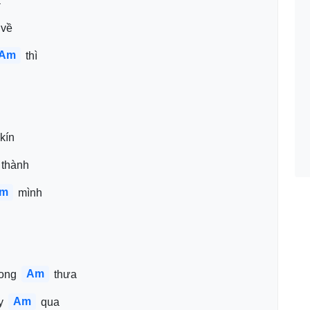
á
 về
Am
 thì
 kín
 thành
m
 mình
Am
ong 
 thưa
Am
y 
 qua