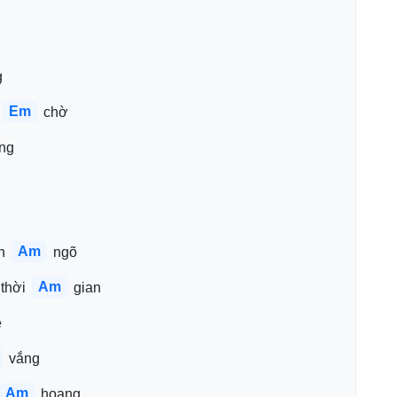
g
Em
 chờ
àng
Am
n 
 ngõ
Am
thời 
 gian
ề
 vắng
Am
 hoang