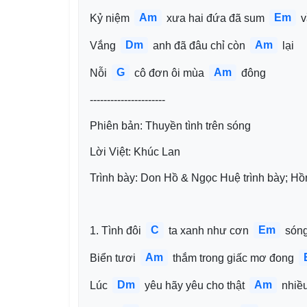
Am
Em
Kỷ niệm 
 xưa hai đứa đã sum 
 
Dm
Am
Vắng 
 anh đã đâu chỉ còn 
 lại
G
Am
Nỗi 
 cô đơn ôi mùa 
 đông
----------------------
Phiên bản: Thuyền tình trên sóng
Lời Việt: Khúc Lan
Trình bày: Don Hồ & Ngọc Huệ trình bày; H
C
Em
1. Tình đôi 
 ta xanh như cơn 
 són
Am
Biển tươi 
 thắm trong giấc mơ đong 
Dm
Am
Lúc 
 yêu hãy yêu cho thật 
 nhiề