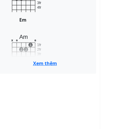
3fr
4fr
Em
Am
x
o
o
1
1fr
2
3
2fr
3fr
4fr
Xem thêm
Am
Dm
x
x
o
1
1fr
2
2fr
3
3fr
4fr
Dm