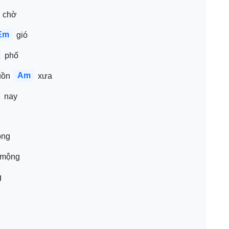
 chờ
Em
 gió
 phố
Am
uồn 
 xưa
 nay
óng
 mộng
g