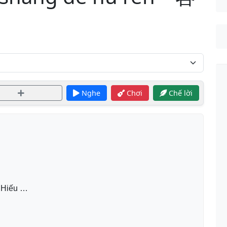
Nghe
Chơi
Chế lời
 Hiếu …