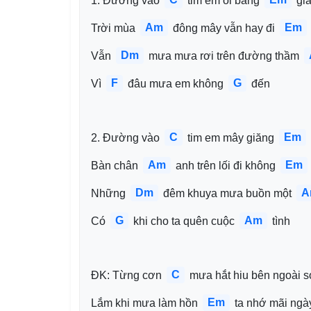
1. Đường vào 
 tim em ôi băng 
 gi
Am
Em
Trời mùa 
 đông mây vẫn hay đi 
Dm
Vẫn 
 mưa mưa rơi trên đường thầm 
F
G
Vì 
 đâu mưa em không 
 đến
C
Em
2. Đường vào 
 tim em mây giăng 
Am
Em
Bàn chân 
 anh trên lối đi không 
Dm
A
Những 
 đêm khuya mưa buồn một 
G
Am
Có 
 khi cho ta quên cuộc 
 tình
C
ĐK: Từng cơn 
 mưa hắt hiu bên ngoài s
Em
Lắm khi mưa làm hồn 
 ta nhớ mãi ngà